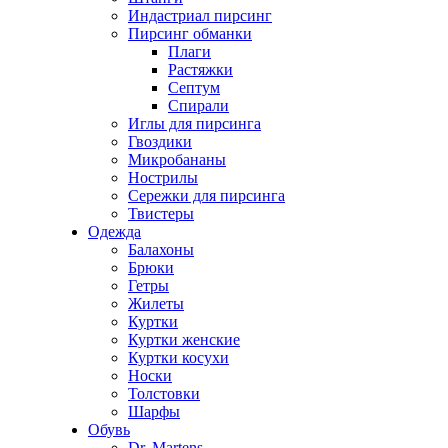
Индастриал пирсинг
Пирсинг обманки
Плаги
Растяжки
Септум
Спирали
Иглы для пирсинга
Гвоздики
Микробананы
Нострилы
Сережки для пирсинга
Твистеры
Одежда
Балахоны
Брюки
Гетры
Жилеты
Куртки
Куртки женские
Куртки косухи
Носки
Толстовки
Шарфы
Обувь
Dr. Martens