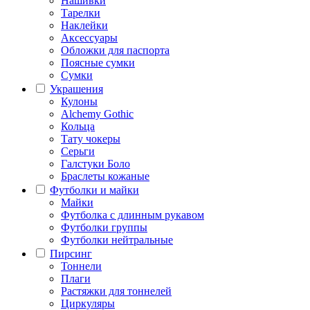
Нашивки
Тарелки
Наклейки
Аксессуары
Обложки для паспорта
Поясные сумки
Сумки
Украшения
Кулоны
Alchemy Gothic
Кольца
Тату чокеры
Серьги
Галстуки Боло
Браслеты кожаные
Футболки и майки
Майки
Футболка с длинным рукавом
Футболки группы
Футболки нейтральные
Пирсинг
Тоннели
Плаги
Растяжки для тоннелей
Циркуляры