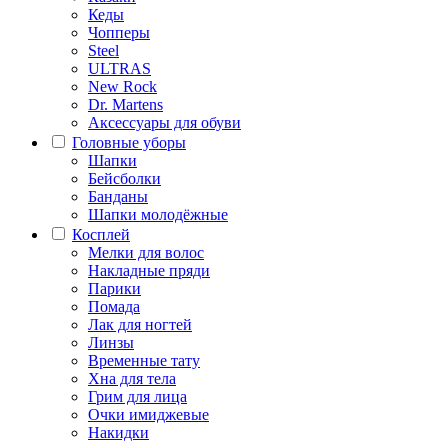
Кеды
Чопперы
Steel
ULTRAS
New Rock
Dr. Martens
Аксессуары для обуви
Головные уборы
Шапки
Бейсболки
Банданы
Шапки молодёжные
Косплей
Мелки для волос
Накладные пряди
Парики
Помада
Лак для ногтей
Линзы
Временные тату
Хна для тела
Грим для лица
Очки имиджевые
Накидки