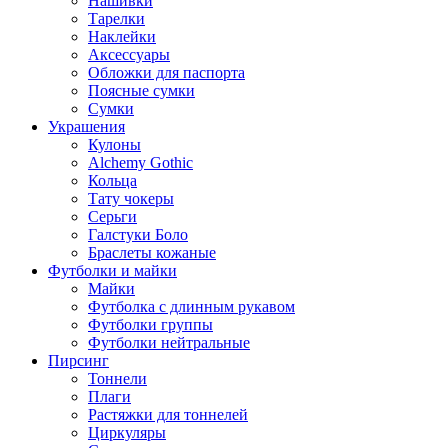
Нашивки
Тарелки
Наклейки
Аксессуары
Обложки для паспорта
Поясные сумки
Сумки
Украшения
Кулоны
Alchemy Gothic
Кольца
Тату чокеры
Серьги
Галстуки Боло
Браслеты кожаные
Футболки и майки
Майки
Футболка с длинным рукавом
Футболки группы
Футболки нейтральные
Пирсинг
Тоннели
Плаги
Растяжки для тоннелей
Циркуляры