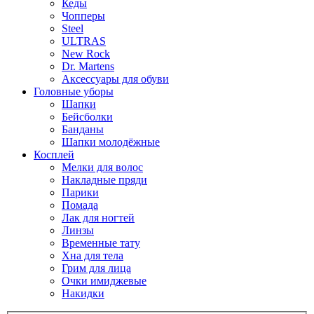
Кеды
Чопперы
Steel
ULTRAS
New Rock
Dr. Martens
Аксессуары для обуви
Головные уборы
Шапки
Бейсболки
Банданы
Шапки молодёжные
Косплей
Мелки для волос
Накладные пряди
Парики
Помада
Лак для ногтей
Линзы
Временные тату
Хна для тела
Грим для лица
Очки имиджевые
Накидки