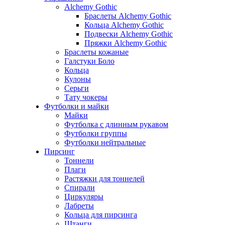
Alchemy Gothic
Браслеты Alchemy Gothic
Кольца Alchemy Gothic
Подвески Alchemy Gothic
Пряжки Alchemy Gothic
Браслеты кожаные
Галстуки Боло
Кольца
Кулоны
Серьги
Тату чокеры
Футболки и майки
Майки
Футболка с длинным рукавом
Футболки группы
Футболки нейтральные
Пирсинг
Тоннели
Плаги
Растяжки для тоннелей
Спирали
Циркуляры
Лабреты
Кольца для пирсинга
Штанги