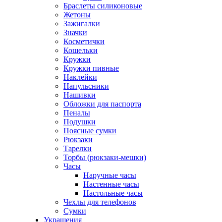
Браслеты силиконовые
Жетоны
Зажигалки
Значки
Косметички
Кошельки
Кружки
Кружки пивные
Наклейки
Напульсники
Нашивки
Обложки для паспорта
Пеналы
Подушки
Поясные сумки
Рюкзаки
Тарелки
Торбы (рюкзаки-мешки)
Часы
Наручные часы
Настенные часы
Настольные часы
Чехлы для телефонов
Сумки
Украшения