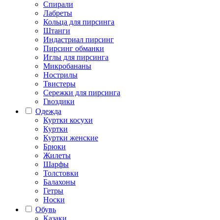
Спирали
Лабреты
Кольца для пирсинга
Штанги
Индастриал пирсинг
Пирсинг обманки
Иглы для пирсинга
Микробананы
Нострилы
Твистеры
Сережки для пирсинга
Гвоздики
Одежда
Куртки косухи
Куртки
Куртки женские
Брюки
Жилеты
Шарфы
Толстовки
Балахоны
Гетры
Носки
Обувь
Казаки