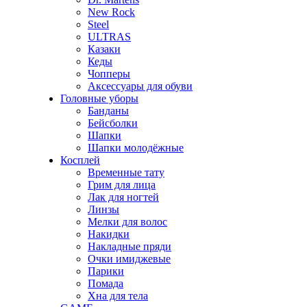
New Rock
Steel
ULTRAS
Казаки
Кеды
Чопперы
Аксессуары для обуви
Головные уборы
Банданы
Бейсболки
Шапки
Шапки молодёжные
Косплей
Временные тату
Грим для лица
Лак для ногтей
Линзы
Мелки для волос
Накидки
Накладные пряди
Очки имиджевые
Парики
Помада
Хна для тела