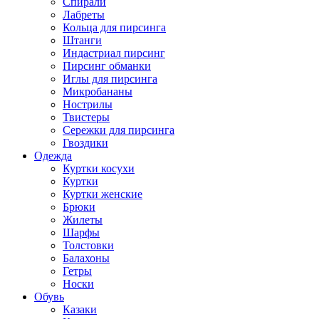
Спирали
Лабреты
Кольца для пирсинга
Штанги
Индастриал пирсинг
Пирсинг обманки
Иглы для пирсинга
Микробананы
Нострилы
Твистеры
Сережки для пирсинга
Гвоздики
Одежда
Куртки косухи
Куртки
Куртки женские
Брюки
Жилеты
Шарфы
Толстовки
Балахоны
Гетры
Носки
Обувь
Казаки