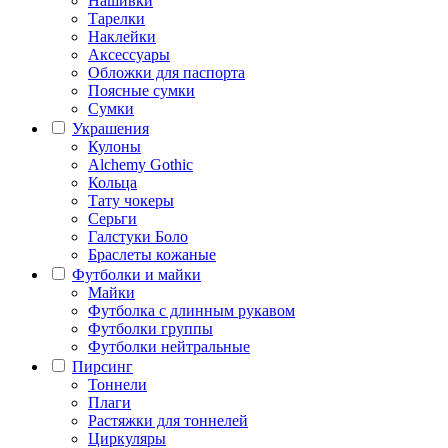
Нашивки
Тарелки
Наклейки
Аксессуары
Обложки для паспорта
Поясные сумки
Сумки
Украшения
Кулоны
Alchemy Gothic
Кольца
Тату чокеры
Серьги
Галстуки Боло
Браслеты кожаные
Футболки и майки
Майки
Футболка с длинным рукавом
Футболки группы
Футболки нейтральные
Пирсинг
Тоннели
Плаги
Растяжки для тоннелей
Циркуляры