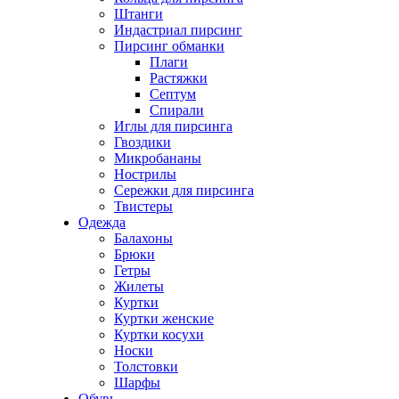
Штанги
Индастриал пирсинг
Пирсинг обманки
Плаги
Растяжки
Септум
Спирали
Иглы для пирсинга
Гвоздики
Микробананы
Нострилы
Сережки для пирсинга
Твистеры
Одежда
Балахоны
Брюки
Гетры
Жилеты
Куртки
Куртки женские
Куртки косухи
Носки
Толстовки
Шарфы
Обувь