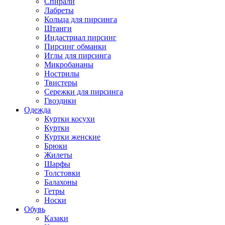
Спирали
Лабреты
Кольца для пирсинга
Штанги
Индастриал пирсинг
Пирсинг обманки
Иглы для пирсинга
Микробананы
Нострилы
Твистеры
Сережки для пирсинга
Гвоздики
Одежда
Куртки косухи
Куртки
Куртки женские
Брюки
Жилеты
Шарфы
Толстовки
Балахоны
Гетры
Носки
Обувь
Казаки