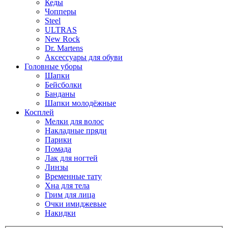
Кеды
Чопперы
Steel
ULTRAS
New Rock
Dr. Martens
Аксессуары для обуви
Головные уборы
Шапки
Бейсболки
Банданы
Шапки молодёжные
Косплей
Мелки для волос
Накладные пряди
Парики
Помада
Лак для ногтей
Линзы
Временные тату
Хна для тела
Грим для лица
Очки имиджевые
Накидки