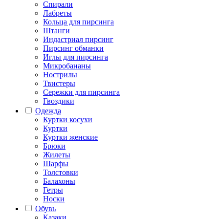
Спирали
Лабреты
Кольца для пирсинга
Штанги
Индастриал пирсинг
Пирсинг обманки
Иглы для пирсинга
Микробананы
Нострилы
Твистеры
Сережки для пирсинга
Гвоздики
Одежда
Куртки косухи
Куртки
Куртки женские
Брюки
Жилеты
Шарфы
Толстовки
Балахоны
Гетры
Носки
Обувь
Казаки