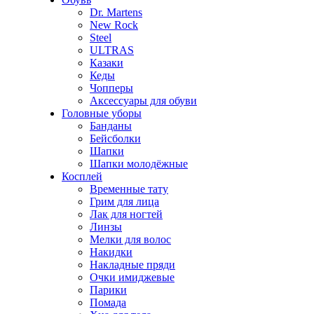
Dr. Martens
New Rock
Steel
ULTRAS
Казаки
Кеды
Чопперы
Аксессуары для обуви
Головные уборы
Банданы
Бейсболки
Шапки
Шапки молодёжные
Косплей
Временные тату
Грим для лица
Лак для ногтей
Линзы
Мелки для волос
Накидки
Накладные пряди
Очки имиджевые
Парики
Помада