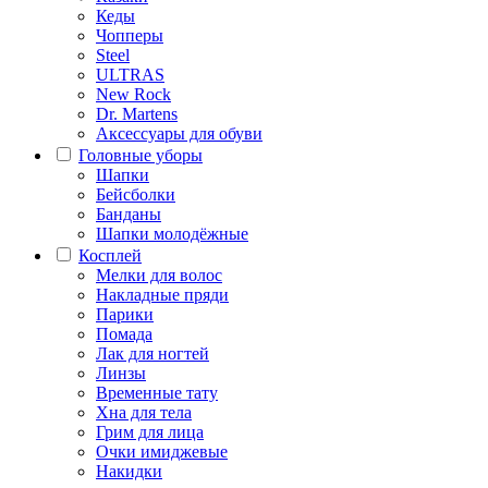
Кеды
Чопперы
Steel
ULTRAS
New Rock
Dr. Martens
Аксессуары для обуви
Головные уборы
Шапки
Бейсболки
Банданы
Шапки молодёжные
Косплей
Мелки для волос
Накладные пряди
Парики
Помада
Лак для ногтей
Линзы
Временные тату
Хна для тела
Грим для лица
Очки имиджевые
Накидки