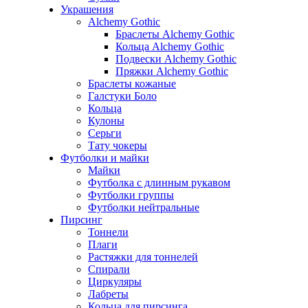
Украшения
Alchemy Gothic
Браслеты Alchemy Gothic
Кольца Alchemy Gothic
Подвески Alchemy Gothic
Пряжки Alchemy Gothic
Браслеты кожаные
Галстуки Боло
Кольца
Кулоны
Серьги
Тату чокеры
Футболки и майки
Майки
Футболка с длинным рукавом
Футболки группы
Футболки нейтральные
Пирсинг
Тоннели
Плаги
Растяжки для тоннелей
Спирали
Циркуляры
Лабреты
Кольца для пирсинга