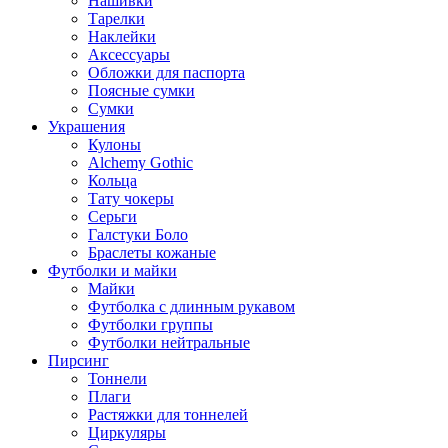
Нашивки
Тарелки
Наклейки
Аксессуары
Обложки для паспорта
Поясные сумки
Сумки
Украшения
Кулоны
Alchemy Gothic
Кольца
Тату чокеры
Серьги
Галстуки Боло
Браслеты кожаные
Футболки и майки
Майки
Футболка с длинным рукавом
Футболки группы
Футболки нейтральные
Пирсинг
Тоннели
Плаги
Растяжки для тоннелей
Циркуляры