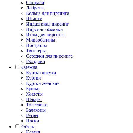
Спирали
Лабреты
Кольца для пирсинга
Штанги
Индастриал пирсинг
Пирсинг обманки
Иглы для пирсинга
Микробананы
Нострилы
Твистеры
Сережки для пирсинга
Гвоздики
Одежда
Куртки косухи
Куртки
Куртки женские
Брюки
Жилеты
Шарфы
Толстовки
Балахоны
Гетры
Носки
Обувь
Казаки