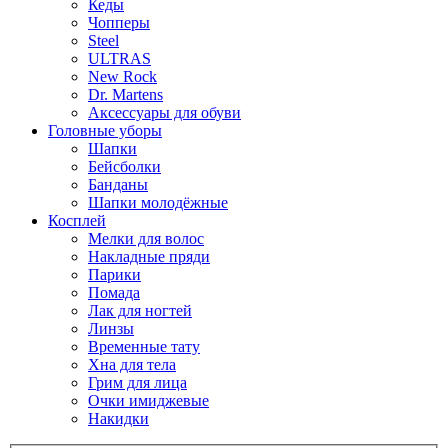
Кеды
Чопперы
Steel
ULTRAS
New Rock
Dr. Martens
Аксессуары для обуви
Головные уборы
Шапки
Бейсболки
Банданы
Шапки молодёжные
Косплей
Мелки для волос
Накладные пряди
Парики
Помада
Лак для ногтей
Линзы
Временные тату
Хна для тела
Грим для лица
Очки имиджевые
Накидки