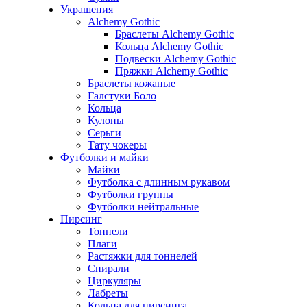
Украшения
Alchemy Gothic
Браслеты Alchemy Gothic
Кольца Alchemy Gothic
Подвески Alchemy Gothic
Пряжки Alchemy Gothic
Браслеты кожаные
Галстуки Боло
Кольца
Кулоны
Серьги
Тату чокеры
Футболки и майки
Майки
Футболка с длинным рукавом
Футболки группы
Футболки нейтральные
Пирсинг
Тоннели
Плаги
Растяжки для тоннелей
Спирали
Циркуляры
Лабреты
Кольца для пирсинга