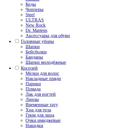
Кеды
Чопперы
Steel
ULTRAS
New Rock
Dr. Martens
Аксессуары для обуви
Головные уборы
Шапки
Бейсболки
Банданы
Шапки молодёжные
Косплей
Мелки для волос
Накладные пряди
Парики
Помада
Лак для ногтей
Линзы
Временные тату
Хна для тела
Грим для лица
Очки имиджевые
Накидки