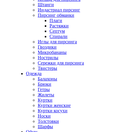
Штанги
Индастриал пирсинг
Пирсинг обманки
Плаги
Растяжки
Септум
Спирали
Иглы для пирсинга
Гвоздики
Микробананы
Нострилы
Сережки для пирсинга
Твистеры
Одежда
Балахоны
Брюки
Гетры
Жилеты
Куртки
Куртки женские
Куртки косухи
Носки
Толстовки
Шарфы
Обувь