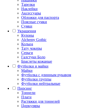
Нашивки
Тарелки
Наклейки
Аксессуары
Обложки для паспорта
Поясные сумки
Сумки
Украшения
Кулоны
Alchemy Gothic
Кольца
Тату чокеры
Серьги
Галстуки Боло
Браслеты кожаные
Футболки и майки
Майки
Футболка с длинным рукавом
Футболки группы
Футболки нейтральные
Пирсинг
Тоннели
Плаги
Растяжки для тоннелей
Циркуляры