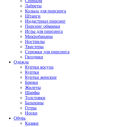
Спирали
Лабреты
Кольца для пирсинга
Штанги
Индастриал пирсинг
Пирсинг обманки
Иглы для пирсинга
Микробананы
Нострилы
Твистеры
Сережки для пирсинга
Гвоздики
Одежда
Куртки косухи
Куртки
Куртки женские
Брюки
Жилеты
Шарфы
Толстовки
Балахоны
Гетры
Носки
Обувь
Казаки