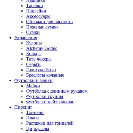
Нашивки
Тарелки
Наклейки
Аксессуары
Обложки для паспорта
Поясные сумки
Сумки
Украшения
Кулоны
Alchemy Gothic
Кольца
Тату чокеры
Серьги
Галстуки Боло
Браслеты кожаные
Футболки и майки
Майки
Футболка с длинным рукавом
Футболки группы
Футболки нейтральные
Пирсинг
Тоннели
Плаги
Растяжки для тоннелей
Циркуляры