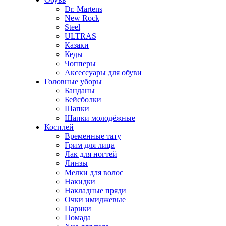
Dr. Martens
New Rock
Steel
ULTRAS
Казаки
Кеды
Чопперы
Аксессуары для обуви
Головные уборы
Банданы
Бейсболки
Шапки
Шапки молодёжные
Косплей
Временные тату
Грим для лица
Лак для ногтей
Линзы
Мелки для волос
Накидки
Накладные пряди
Очки имиджевые
Парики
Помада