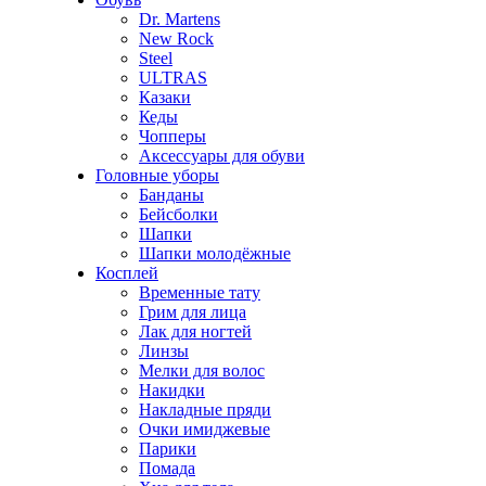
Dr. Martens
New Rock
Steel
ULTRAS
Казаки
Кеды
Чопперы
Аксессуары для обуви
Головные уборы
Банданы
Бейсболки
Шапки
Шапки молодёжные
Косплей
Временные тату
Грим для лица
Лак для ногтей
Линзы
Мелки для волос
Накидки
Накладные пряди
Очки имиджевые
Парики
Помада