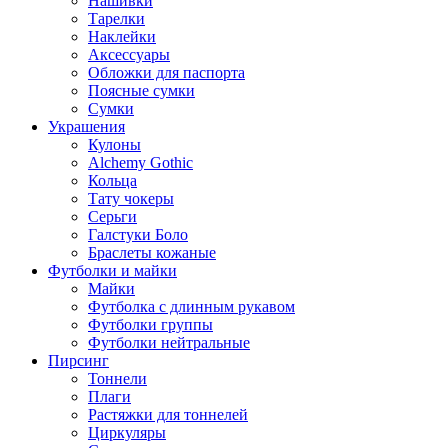
Нашивки
Тарелки
Наклейки
Аксессуары
Обложки для паспорта
Поясные сумки
Сумки
Украшения
Кулоны
Alchemy Gothic
Кольца
Тату чокеры
Серьги
Галстуки Боло
Браслеты кожаные
Футболки и майки
Майки
Футболка с длинным рукавом
Футболки группы
Футболки нейтральные
Пирсинг
Тоннели
Плаги
Растяжки для тоннелей
Циркуляры