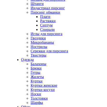
Штанги
Индастриал пирсинг
Пирсинг обманки
Плаги
Растяжки
Септум
Спирали
Иглы для пирсинга
Гвоздики
Микробананы
Нострилы
Сережки для пирсинга
Твистеры
Одежда
Балахоны
Брюки
Гетры
Жилеты
Куртки
Куртки женские
Куртки косухи
Носки
Толстовки
Шарфы
Обувь