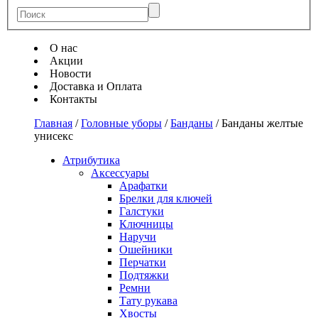
О нас
Акции
Новости
Доставка и Оплата
Контакты
Главная
/
Головные уборы
/
Банданы
/
Банданы желтые
унисекс
Атрибутика
Аксессуары
Арафатки
Брелки для ключей
Галстуки
Ключницы
Наручи
Ошейники
Перчатки
Подтяжки
Ремни
Тату рукава
Хвосты