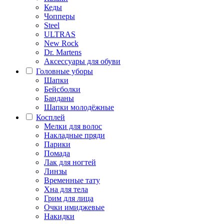
Кеды
Чопперы
Steel
ULTRAS
New Rock
Dr. Martens
Аксессуары для обуви
Головные уборы
Шапки
Бейсболки
Банданы
Шапки молодёжные
Косплей
Мелки для волос
Накладные пряди
Парики
Помада
Лак для ногтей
Линзы
Временные тату
Хна для тела
Грим для лица
Очки имиджевые
Накидки