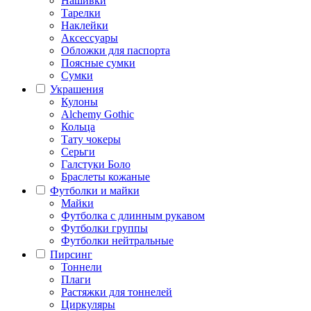
Нашивки
Тарелки
Наклейки
Аксессуары
Обложки для паспорта
Поясные сумки
Сумки
Украшения
Кулоны
Alchemy Gothic
Кольца
Тату чокеры
Серьги
Галстуки Боло
Браслеты кожаные
Футболки и майки
Майки
Футболка с длинным рукавом
Футболки группы
Футболки нейтральные
Пирсинг
Тоннели
Плаги
Растяжки для тоннелей
Циркуляры