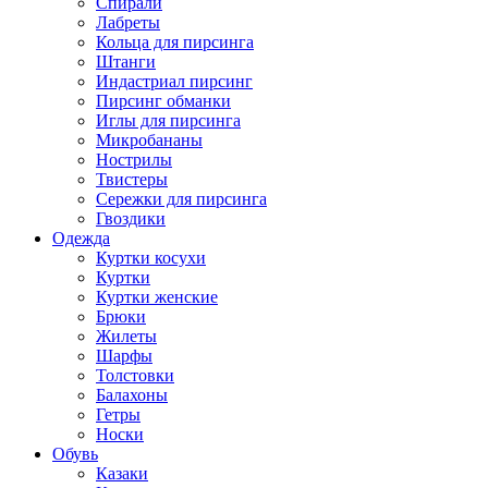
Спирали
Лабреты
Кольца для пирсинга
Штанги
Индастриал пирсинг
Пирсинг обманки
Иглы для пирсинга
Микробананы
Нострилы
Твистеры
Сережки для пирсинга
Гвоздики
Одежда
Куртки косухи
Куртки
Куртки женские
Брюки
Жилеты
Шарфы
Толстовки
Балахоны
Гетры
Носки
Обувь
Казаки