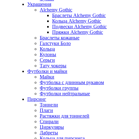
Украшения
Alchemy Gothic
Браслеты Alchemy Gothic
Кольца Alchemy Gothic
Подвески Alchemy Gothic
Пряжки Alchemy Gothic
Браслеты кожаные
Галстуки Боло
Кольца
Кулоны
Серьги
Тату чокеры
Футболки и майки
Майки
Футболка с длинным рукавом
Футболки группы
Футболки нейтральные
Пирсинг
Тоннели
Плаги
Растяжки для тоннелей
Спирали
Циркуляры
Лабреты
Кольца для пирсинга