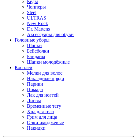
Кеды
Чопперы
Steel
ULTRAS
New Rock
Dr. Martens
Аксессуары для обуви
Головные уборы
Шапки
Бейсболки
Банданы
Шапки молодёжные
Косплей
Мелки для волос
Накладные пряди
Парики
Помада
Лак для ногтей
Линзы
Временные тату
Хна для тела
Грим для лица
Очки имиджевые
Накидки