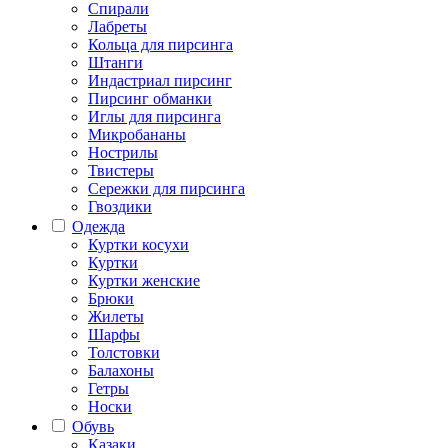
Спирали
Лабреты
Кольца для пирсинга
Штанги
Индастриал пирсинг
Пирсинг обманки
Иглы для пирсинга
Микробананы
Нострилы
Твистеры
Сережки для пирсинга
Гвоздики
Одежда
Куртки косухи
Куртки
Куртки женские
Брюки
Жилеты
Шарфы
Толстовки
Балахоны
Гетры
Носки
Обувь
Казаки