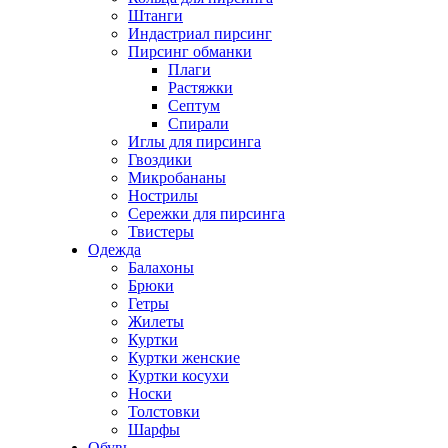
Штанги
Индастриал пирсинг
Пирсинг обманки
Плаги
Растяжки
Септум
Спирали
Иглы для пирсинга
Гвоздики
Микробананы
Нострилы
Сережки для пирсинга
Твистеры
Одежда
Балахоны
Брюки
Гетры
Жилеты
Куртки
Куртки женские
Куртки косухи
Носки
Толстовки
Шарфы
Обувь