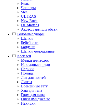
Кеды
Чопперы
Steel
ULTRAS
New Rock
Dr. Martens
Аксессуары для обуви
Головные уборы
Шапки
Бейсболки
Банданы
Шапки молодёжные
Косплей
Мелки для волос
Накладные пряди
Парики
Помада
Лак для ногтей
Линзы
Временные тату
Хна для тела
Грим для лица
Очки имиджевые
Накидки