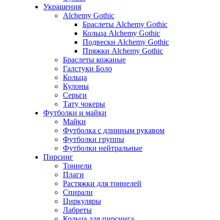
Украшения
Alchemy Gothic
Браслеты Alchemy Gothic
Кольца Alchemy Gothic
Подвески Alchemy Gothic
Пряжки Alchemy Gothic
Браслеты кожаные
Галстуки Боло
Кольца
Кулоны
Серьги
Тату чокеры
Футболки и майки
Майки
Футболка с длинным рукавом
Футболки группы
Футболки нейтральные
Пирсинг
Тоннели
Плаги
Растяжки для тоннелей
Спирали
Циркуляры
Лабреты
Кольца для пирсинга