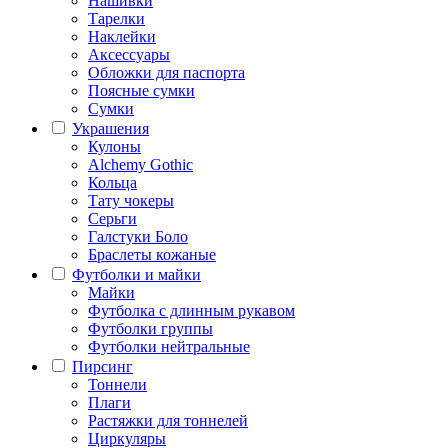
Нашивки
Тарелки
Наклейки
Аксессуары
Обложки для паспорта
Поясные сумки
Сумки
Украшения
Кулоны
Alchemy Gothic
Кольца
Тату чокеры
Серьги
Галстуки Боло
Браслеты кожаные
Футболки и майки
Майки
Футболка с длинным рукавом
Футболки группы
Футболки нейтральные
Пирсинг
Тоннели
Плаги
Растяжки для тоннелей
Циркуляры