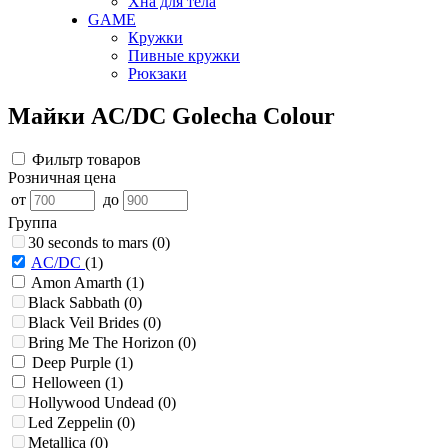
Хна для тела
GAME
Кружки
Пивные кружки
Рюкзаки
Майки AC/DC Golecha Colour
Фильтр товаров
Розничная цена
от
до
Группа
30 seconds to mars
(0)
AC/DC
(1)
Amon Amarth
(1)
Black Sabbath
(0)
Black Veil Brides
(0)
Bring Me The Horizon
(0)
Deep Purple
(1)
Helloween
(1)
Hollywood Undead
(0)
Led Zeppelin
(0)
Metallica
(0)