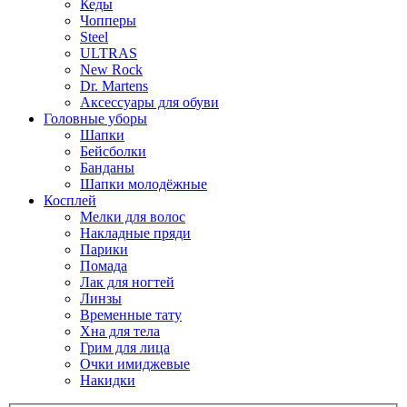
Кеды
Чопперы
Steel
ULTRAS
New Rock
Dr. Martens
Аксессуары для обуви
Головные уборы
Шапки
Бейсболки
Банданы
Шапки молодёжные
Косплей
Мелки для волос
Накладные пряди
Парики
Помада
Лак для ногтей
Линзы
Временные тату
Хна для тела
Грим для лица
Очки имиджевые
Накидки