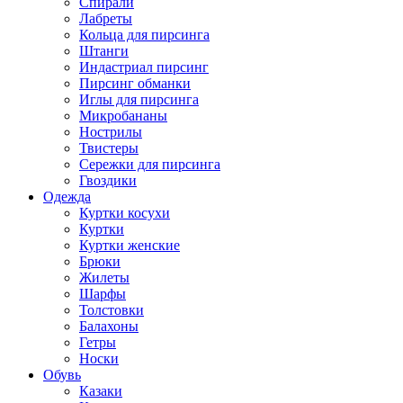
Спирали
Лабреты
Кольца для пирсинга
Штанги
Индастриал пирсинг
Пирсинг обманки
Иглы для пирсинга
Микробананы
Нострилы
Твистеры
Сережки для пирсинга
Гвоздики
Одежда
Куртки косухи
Куртки
Куртки женские
Брюки
Жилеты
Шарфы
Толстовки
Балахоны
Гетры
Носки
Обувь
Казаки