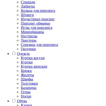
Спирали
Лабреты
Кольца для пирсинга
Штанги
Индастриал пирсинг
Пирсинг обманки
Иглы для пирсинга
Микробананы
Нострилы
Твистеры
Сережки для пирсинга
Гвоздики
Одежда
Куртки косухи
Куртки
Куртки женские
Брюки
Жилеты
Шарфы
Толстовки
Балахоны
Гетры
Носки
Обувь
Казаки