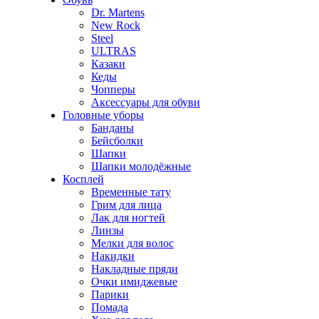
Dr. Martens
New Rock
Steel
ULTRAS
Казаки
Кеды
Чопперы
Аксессуары для обуви
Головные уборы
Банданы
Бейсболки
Шапки
Шапки молодёжные
Косплей
Временные тату
Грим для лица
Лак для ногтей
Линзы
Мелки для волос
Накидки
Накладные пряди
Очки имиджевые
Парики
Помада