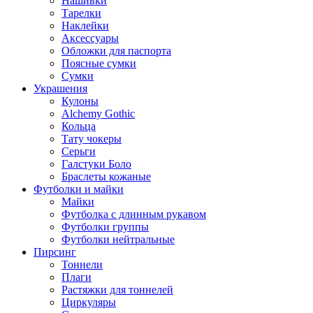
Нашивки
Тарелки
Наклейки
Аксессуары
Обложки для паспорта
Поясные сумки
Сумки
Украшения
Кулоны
Alchemy Gothic
Кольца
Тату чокеры
Серьги
Галстуки Боло
Браслеты кожаные
Футболки и майки
Майки
Футболка с длинным рукавом
Футболки группы
Футболки нейтральные
Пирсинг
Тоннели
Плаги
Растяжки для тоннелей
Циркуляры