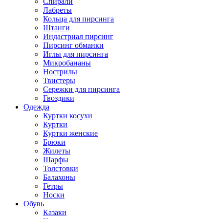
Спирали
Лабреты
Кольца для пирсинга
Штанги
Индастриал пирсинг
Пирсинг обманки
Иглы для пирсинга
Микробананы
Нострилы
Твистеры
Сережки для пирсинга
Гвоздики
Одежда
Куртки косухи
Куртки
Куртки женские
Брюки
Жилеты
Шарфы
Толстовки
Балахоны
Гетры
Носки
Обувь
Казаки