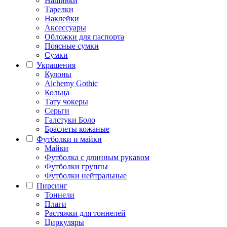
Нашивки
Тарелки
Наклейки
Аксессуары
Обложки для паспорта
Поясные сумки
Сумки
Украшения
Кулоны
Alchemy Gothic
Кольца
Тату чокеры
Серьги
Галстуки Боло
Браслеты кожаные
Футболки и майки
Майки
Футболка с длинным рукавом
Футболки группы
Футболки нейтральные
Пирсинг
Тоннели
Плаги
Растяжки для тоннелей
Циркуляры