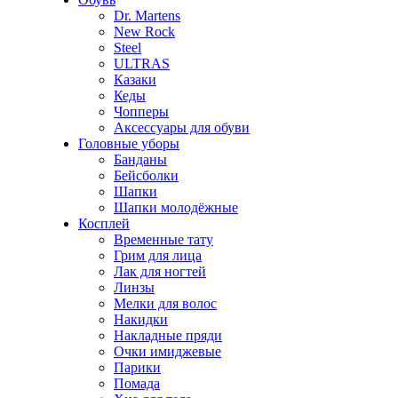
Dr. Martens
New Rock
Steel
ULTRAS
Казаки
Кеды
Чопперы
Аксессуары для обуви
Головные уборы
Банданы
Бейсболки
Шапки
Шапки молодёжные
Косплей
Временные тату
Грим для лица
Лак для ногтей
Линзы
Мелки для волос
Накидки
Накладные пряди
Очки имиджевые
Парики
Помада