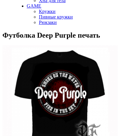
Хна для тела
GAME
Кружки
Пивные кружки
Рюкзаки
Футболка Deep Purple печать