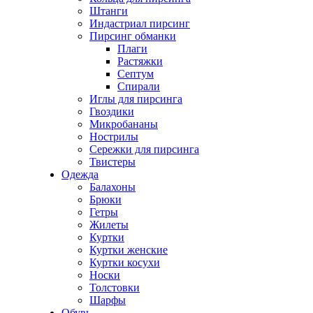
Штанги
Индастриал пирсинг
Пирсинг обманки
Плаги
Растяжки
Септум
Спирали
Иглы для пирсинга
Гвоздики
Микробананы
Нострилы
Сережки для пирсинга
Твистеры
Одежда
Балахоны
Брюки
Гетры
Жилеты
Куртки
Куртки женские
Куртки косухи
Носки
Толстовки
Шарфы
Обувь