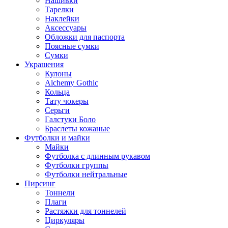
Нашивки
Тарелки
Наклейки
Аксессуары
Обложки для паспорта
Поясные сумки
Сумки
Украшения
Кулоны
Alchemy Gothic
Кольца
Тату чокеры
Серьги
Галстуки Боло
Браслеты кожаные
Футболки и майки
Майки
Футболка с длинным рукавом
Футболки группы
Футболки нейтральные
Пирсинг
Тоннели
Плаги
Растяжки для тоннелей
Циркуляры