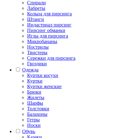
Спирали
Лабреты
Кольца для пирсинга
Штанги
Индастриал пирсинг
Пирсинг обманки
Иглы для пирсинга
Микробананы
Нострилы
Твистеры
Сережки для пирсинга
Гвоздики
Одежда
Куртки косухи
Куртки
Куртки женские
Брюки
Жилеты
Шарфы
Толстовки
Балахоны
Гетры
Носки
Обувь
Казаки