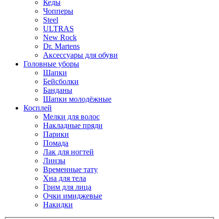
Кеды
Чопперы
Steel
ULTRAS
New Rock
Dr. Martens
Аксессуары для обуви
Головные уборы
Шапки
Бейсболки
Банданы
Шапки молодёжные
Косплей
Мелки для волос
Накладные пряди
Парики
Помада
Лак для ногтей
Линзы
Временные тату
Хна для тела
Грим для лица
Очки имиджевые
Накидки