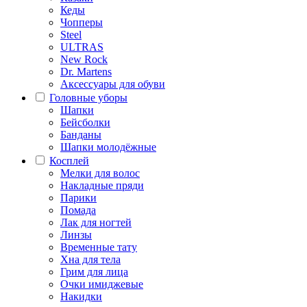
Кеды
Чопперы
Steel
ULTRAS
New Rock
Dr. Martens
Аксессуары для обуви
Головные уборы
Шапки
Бейсболки
Банданы
Шапки молодёжные
Косплей
Мелки для волос
Накладные пряди
Парики
Помада
Лак для ногтей
Линзы
Временные тату
Хна для тела
Грим для лица
Очки имиджевые
Накидки