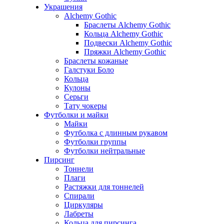
Украшения
Alchemy Gothic
Браслеты Alchemy Gothic
Кольца Alchemy Gothic
Подвески Alchemy Gothic
Пряжки Alchemy Gothic
Браслеты кожаные
Галстуки Боло
Кольца
Кулоны
Серьги
Тату чокеры
Футболки и майки
Майки
Футболка с длинным рукавом
Футболки группы
Футболки нейтральные
Пирсинг
Тоннели
Плаги
Растяжки для тоннелей
Спирали
Циркуляры
Лабреты
Кольца для пирсинга