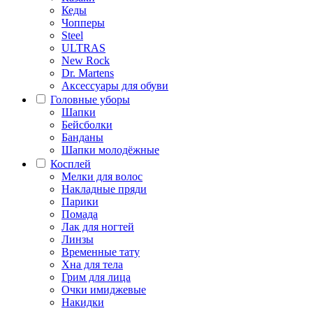
Кеды
Чопперы
Steel
ULTRAS
New Rock
Dr. Martens
Аксессуары для обуви
Головные уборы
Шапки
Бейсболки
Банданы
Шапки молодёжные
Косплей
Мелки для волос
Накладные пряди
Парики
Помада
Лак для ногтей
Линзы
Временные тату
Хна для тела
Грим для лица
Очки имиджевые
Накидки