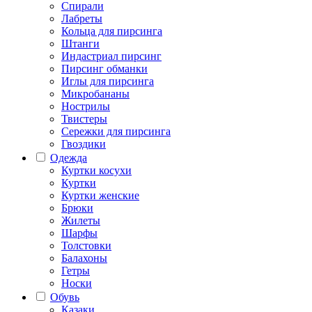
Спирали
Лабреты
Кольца для пирсинга
Штанги
Индастриал пирсинг
Пирсинг обманки
Иглы для пирсинга
Микробананы
Нострилы
Твистеры
Сережки для пирсинга
Гвоздики
Одежда
Куртки косухи
Куртки
Куртки женские
Брюки
Жилеты
Шарфы
Толстовки
Балахоны
Гетры
Носки
Обувь
Казаки