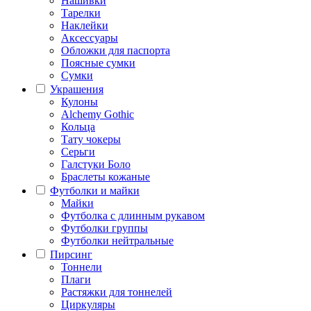
Нашивки
Тарелки
Наклейки
Аксессуары
Обложки для паспорта
Поясные сумки
Сумки
Украшения
Кулоны
Alchemy Gothic
Кольца
Тату чокеры
Серьги
Галстуки Боло
Браслеты кожаные
Футболки и майки
Майки
Футболка с длинным рукавом
Футболки группы
Футболки нейтральные
Пирсинг
Тоннели
Плаги
Растяжки для тоннелей
Циркуляры