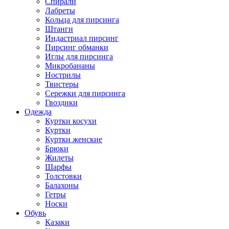
Спирали
Лабреты
Кольца для пирсинга
Штанги
Индастриал пирсинг
Пирсинг обманки
Иглы для пирсинга
Микробананы
Нострилы
Твистеры
Сережки для пирсинга
Гвоздики
Одежда
Куртки косухи
Куртки
Куртки женские
Брюки
Жилеты
Шарфы
Толстовки
Балахоны
Гетры
Носки
Обувь
Казаки