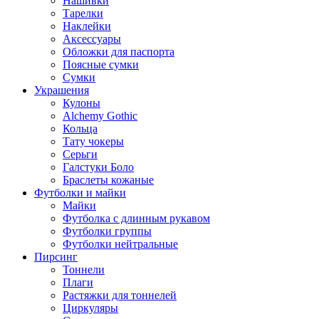
Нашивки
Тарелки
Наклейки
Аксессуары
Обложки для паспорта
Поясные сумки
Сумки
Украшения
Кулоны
Alchemy Gothic
Кольца
Тату чокеры
Серьги
Галстуки Боло
Браслеты кожаные
Футболки и майки
Майки
Футболка с длинным рукавом
Футболки группы
Футболки нейтральные
Пирсинг
Тоннели
Плаги
Растяжки для тоннелей
Циркуляры