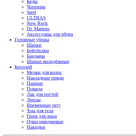
Кеды
Чопперы
Steel
ULTRAS
New Rock
Dr. Martens
Аксессуары для обуви
Головные уборы
Шапки
Бейсболки
Банданы
Шапки молодёжные
Косплей
Мелки для волос
Накладные пряди
Парики
Помада
Лак для ногтей
Линзы
Временные тату
Хна для тела
Грим для лица
Очки имиджевые
Накидки