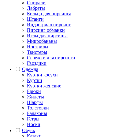
Спирали
Лабреты
Кольца для пирсинга
Штанги
Индастриал пирсинг
Пирсинг обманки
Иглы для пирсинга
Микробананы
Нострилы
Твистеры
Сережки для пирсинга
Гвоздики
Одежда
Куртки косухи
Куртки
Куртки женские
Брюки
Жилеты
Шарфы
Толстовки
Балахоны
Гетры
Носки
Обувь
Казаки