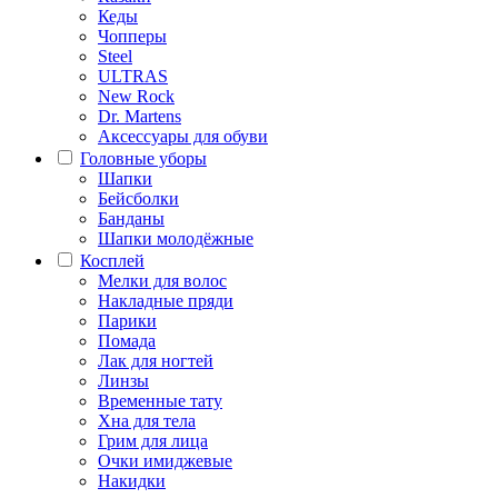
Кеды
Чопперы
Steel
ULTRAS
New Rock
Dr. Martens
Аксессуары для обуви
Головные уборы
Шапки
Бейсболки
Банданы
Шапки молодёжные
Косплей
Мелки для волос
Накладные пряди
Парики
Помада
Лак для ногтей
Линзы
Временные тату
Хна для тела
Грим для лица
Очки имиджевые
Накидки