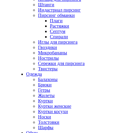
Штанги
Индастриал пирсинг
Пирсинг обманки
Плаги
Растяжки
Септум
Спирали
Иглы для пирсинга
Гвоздики
Микробананы
Нострилы
Сережки для пирсинга
Твистеры
Одежда
Балахоны
Брюки
Гетры
Жилеты
Куртки
Куртки женские
Куртки косухи
Носки
Толстовки
Шарфы
Обувь