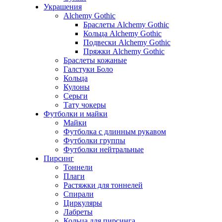
Украшения
Alchemy Gothic
Браслеты Alchemy Gothic
Кольца Alchemy Gothic
Подвески Alchemy Gothic
Пряжки Alchemy Gothic
Браслеты кожаные
Галстуки Боло
Кольца
Кулоны
Серьги
Тату чокеры
Футболки и майки
Майки
Футболка с длинным рукавом
Футболки группы
Футболки нейтральные
Пирсинг
Тоннели
Плаги
Растяжки для тоннелей
Спирали
Циркуляры
Лабреты
Кольца для пирсинга