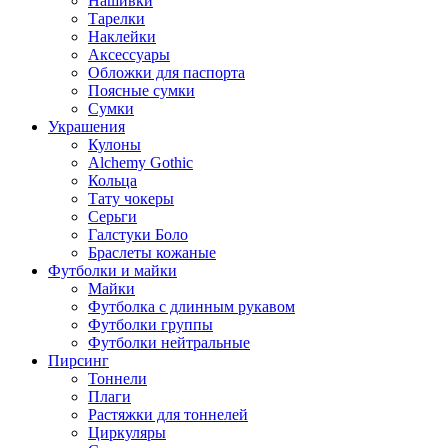
Нашивки
Тарелки
Наклейки
Аксессуары
Обложки для паспорта
Поясные сумки
Сумки
Украшения
Кулоны
Alchemy Gothic
Кольца
Тату чокеры
Серьги
Галстуки Боло
Браслеты кожаные
Футболки и майки
Майки
Футболка с длинным рукавом
Футболки группы
Футболки нейтральные
Пирсинг
Тоннели
Плаги
Растяжки для тоннелей
Циркуляры