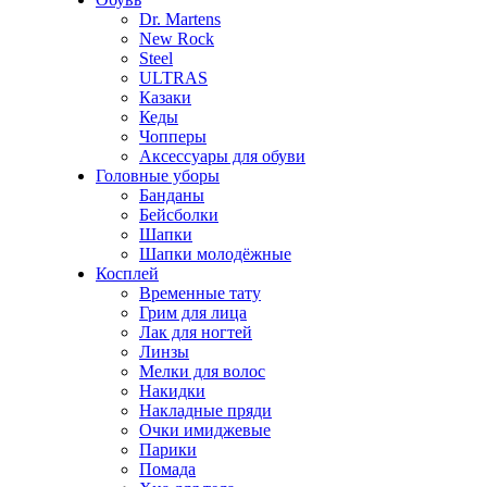
Dr. Martens
New Rock
Steel
ULTRAS
Казаки
Кеды
Чопперы
Аксессуары для обуви
Головные уборы
Банданы
Бейсболки
Шапки
Шапки молодёжные
Косплей
Временные тату
Грим для лица
Лак для ногтей
Линзы
Мелки для волос
Накидки
Накладные пряди
Очки имиджевые
Парики
Помада