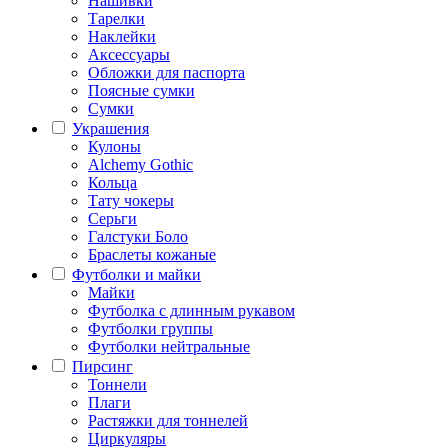
Нашивки
Тарелки
Наклейки
Аксессуары
Обложки для паспорта
Поясные сумки
Сумки
Украшения
Кулоны
Alchemy Gothic
Кольца
Тату чокеры
Серьги
Галстуки Боло
Браслеты кожаные
Футболки и майки
Майки
Футболка с длинным рукавом
Футболки группы
Футболки нейтральные
Пирсинг
Тоннели
Плаги
Растяжки для тоннелей
Циркуляры