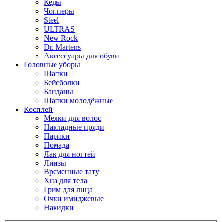
Кеды
Чопперы
Steel
ULTRAS
New Rock
Dr. Martens
Аксессуары для обуви
Головные уборы
Шапки
Бейсболки
Банданы
Шапки молодёжные
Косплей
Мелки для волос
Накладные пряди
Парики
Помада
Лак для ногтей
Линзы
Временные тату
Хна для тела
Грим для лица
Очки имиджевые
Накидки