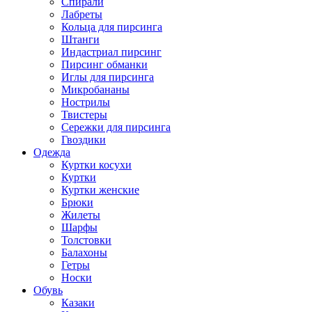
Спирали
Лабреты
Кольца для пирсинга
Штанги
Индастриал пирсинг
Пирсинг обманки
Иглы для пирсинга
Микробананы
Нострилы
Твистеры
Сережки для пирсинга
Гвоздики
Одежда
Куртки косухи
Куртки
Куртки женские
Брюки
Жилеты
Шарфы
Толстовки
Балахоны
Гетры
Носки
Обувь
Казаки