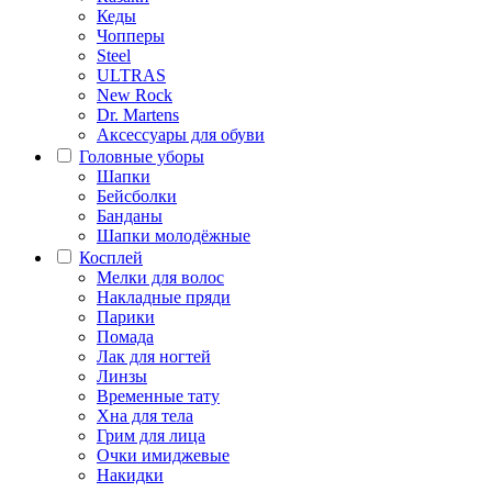
Кеды
Чопперы
Steel
ULTRAS
New Rock
Dr. Martens
Аксессуары для обуви
Головные уборы
Шапки
Бейсболки
Банданы
Шапки молодёжные
Косплей
Мелки для волос
Накладные пряди
Парики
Помада
Лак для ногтей
Линзы
Временные тату
Хна для тела
Грим для лица
Очки имиджевые
Накидки