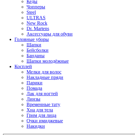
Кеды
Чопперы
Steel
ULTRAS
New Rock
Dr. Martens
Аксессуары для обуви
Головные уборы
Шапки
Бейсболки
Банданы
Шапки молодёжные
Косплей
Мелки для волос
Накладные пряди
Парики
Помада
Лак для ногтей
Линзы
Временные тату
Хна для тела
Грим для лица
Очки имиджевые
Накидки