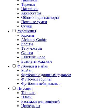
Нашивки
Тарелки
Наклейки
Аксессуары
Обложки для паспорта
Поясные сумки
Сумки
Украшения
Кулоны
Alchemy Gothic
Кольца
Тату чокеры
Серьги
Галстуки Боло
Браслеты кожаные
Футболки и майки
Майки
Футболка с длинным рукавом
Футболки группы
Футболки нейтральные
Пирсинг
Тоннели
Плаги
Растяжки для тоннелей
Циркуляры