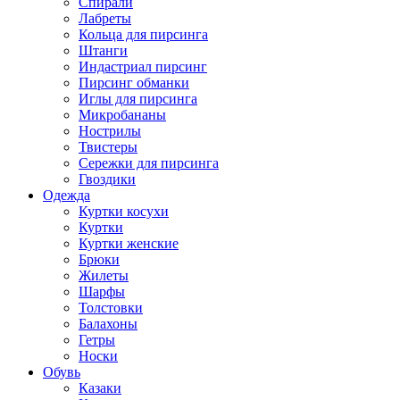
Спирали
Лабреты
Кольца для пирсинга
Штанги
Индастриал пирсинг
Пирсинг обманки
Иглы для пирсинга
Микробананы
Нострилы
Твистеры
Сережки для пирсинга
Гвоздики
Одежда
Куртки косухи
Куртки
Куртки женские
Брюки
Жилеты
Шарфы
Толстовки
Балахоны
Гетры
Носки
Обувь
Казаки