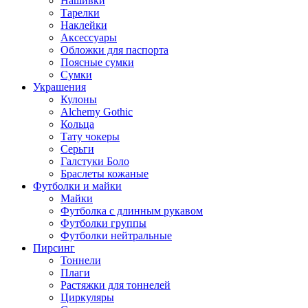
Нашивки
Тарелки
Наклейки
Аксессуары
Обложки для паспорта
Поясные сумки
Сумки
Украшения
Кулоны
Alchemy Gothic
Кольца
Тату чокеры
Серьги
Галстуки Боло
Браслеты кожаные
Футболки и майки
Майки
Футболка с длинным рукавом
Футболки группы
Футболки нейтральные
Пирсинг
Тоннели
Плаги
Растяжки для тоннелей
Циркуляры