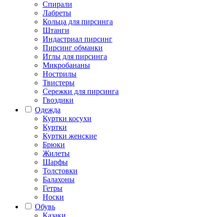
Спирали
Лабреты
Кольца для пирсинга
Штанги
Индастриал пирсинг
Пирсинг обманки
Иглы для пирсинга
Микробананы
Нострилы
Твистеры
Сережки для пирсинга
Гвоздики
Одежда
Куртки косухи
Куртки
Куртки женские
Брюки
Жилеты
Шарфы
Толстовки
Балахоны
Гетры
Носки
Обувь
Казаки