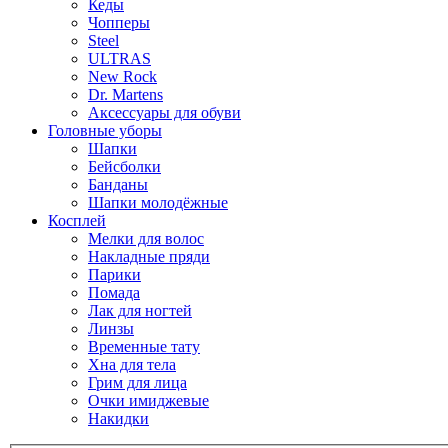
Кеды
Чопперы
Steel
ULTRAS
New Rock
Dr. Martens
Аксессуары для обуви
Головные уборы
Шапки
Бейсболки
Банданы
Шапки молодёжные
Косплей
Мелки для волос
Накладные пряди
Парики
Помада
Лак для ногтей
Линзы
Временные тату
Хна для тела
Грим для лица
Очки имиджевые
Накидки