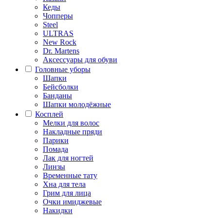
Кеды
Чопперы
Steel
ULTRAS
New Rock
Dr. Martens
Аксессуары для обуви
Головные уборы
Шапки
Бейсболки
Банданы
Шапки молодёжные
Косплей
Мелки для волос
Накладные пряди
Парики
Помада
Лак для ногтей
Линзы
Временные тату
Хна для тела
Грим для лица
Очки имиджевые
Накидки