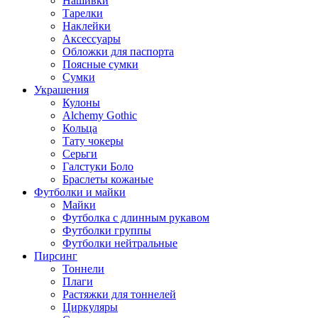
Нашивки
Тарелки
Наклейки
Аксессуары
Обложки для паспорта
Поясные сумки
Сумки
Украшения
Кулоны
Alchemy Gothic
Кольца
Тату чокеры
Серьги
Галстуки Боло
Браслеты кожаные
Футболки и майки
Майки
Футболка с длинным рукавом
Футболки группы
Футболки нейтральные
Пирсинг
Тоннели
Плаги
Растяжки для тоннелей
Циркуляры