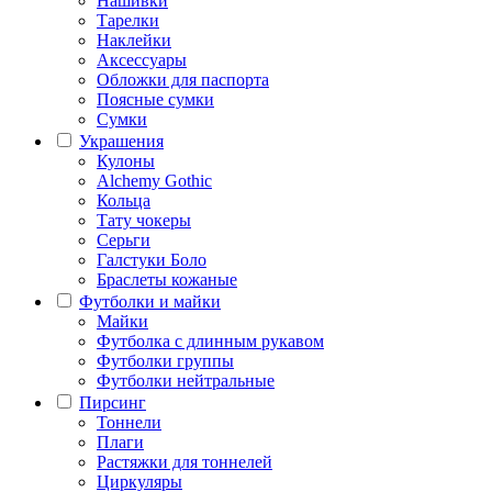
Нашивки
Тарелки
Наклейки
Аксессуары
Обложки для паспорта
Поясные сумки
Сумки
Украшения
Кулоны
Alchemy Gothic
Кольца
Тату чокеры
Серьги
Галстуки Боло
Браслеты кожаные
Футболки и майки
Майки
Футболка с длинным рукавом
Футболки группы
Футболки нейтральные
Пирсинг
Тоннели
Плаги
Растяжки для тоннелей
Циркуляры