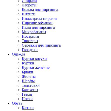
Спирали
Лабреты
Кольца для пирсинга
Штанги
Индастриал пирсинг
Пирсинг обманки
Иглы для пирсинга
Микробананы
Нострилы
Твистеры
Сережки для пирсинга
Гвоздики
Одежда
Куртки косухи
Куртки
Куртки женские
Брюки
Жилеты
Шарфы
Толстовки
Балахоны
Гетры
Носки
Обувь
Казаки