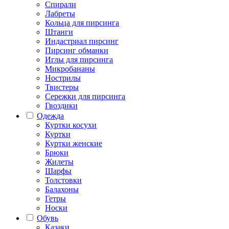
Спирали
Лабреты
Кольца для пирсинга
Штанги
Индастриал пирсинг
Пирсинг обманки
Иглы для пирсинга
Микробананы
Нострилы
Твистеры
Сережки для пирсинга
Гвоздики
Одежда
Куртки косухи
Куртки
Куртки женские
Брюки
Жилеты
Шарфы
Толстовки
Балахоны
Гетры
Носки
Обувь
Казаки