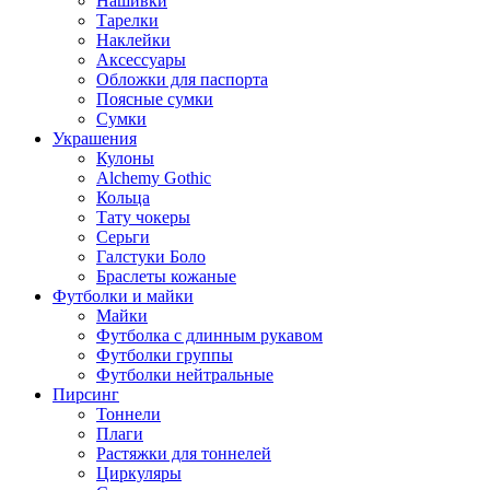
Нашивки
Тарелки
Наклейки
Аксессуары
Обложки для паспорта
Поясные сумки
Сумки
Украшения
Кулоны
Alchemy Gothic
Кольца
Тату чокеры
Серьги
Галстуки Боло
Браслеты кожаные
Футболки и майки
Майки
Футболка с длинным рукавом
Футболки группы
Футболки нейтральные
Пирсинг
Тоннели
Плаги
Растяжки для тоннелей
Циркуляры