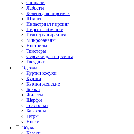
Спирали
Лабреты
Кольца для пирсинга
Штанги
Индастриал пирсинг
Пирсинг обманки
Иглы для пирсинга
Микробананы
Нострилы
Твистеры
Сережки для пирсинга
Гвоздики
Одежда
Куртки косухи
Куртки
Куртки женские
Брюки
Жилеты
Шарфы
Толстовки
Балахоны
Гетры
Носки
Обувь
Казаки