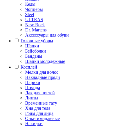
Кеды
Чопперы
Steel
ULTRAS
New Rock
Dr. Martens
Аксессуары для обуви
Головные уборы
Шапки
Бейсболки
Банданы
Шапки молодёжные
Косплей
Мелки для волос
Накладные пряди
Парики
Помада
Лак для ногтей
Линзы
Временные тату
Хна для тела
Грим для лица
Очки имиджевые
Накидки