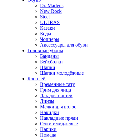
Dr. Martens
New Rock
Steel
ULTRAS
Казаки
Кеды
Чопперы
Аксессуары для обуви
Головные уборы
Банданы
Бейсболки
Шапки
Шапки молодёжные
Косплей
Временные тату
Грим для лица
Лак для ногтей
Линзы
Мелки для волос
Накидки
Накладные пряди
Очки имиджевые
Парики
Помада