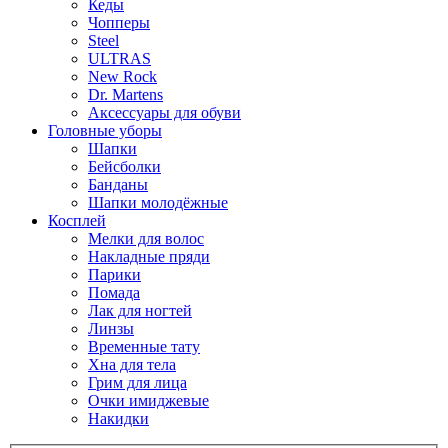
Кеды
Чопперы
Steel
ULTRAS
New Rock
Dr. Martens
Аксессуары для обуви
Головные уборы
Шапки
Бейсболки
Банданы
Шапки молодёжные
Косплей
Мелки для волос
Накладные пряди
Парики
Помада
Лак для ногтей
Линзы
Временные тату
Хна для тела
Грим для лица
Очки имиджевые
Накидки