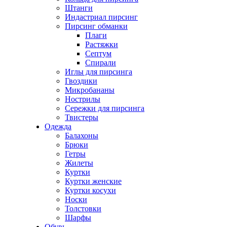
Штанги
Индастриал пирсинг
Пирсинг обманки
Плаги
Растяжки
Септум
Спирали
Иглы для пирсинга
Гвоздики
Микробананы
Нострилы
Сережки для пирсинга
Твистеры
Одежда
Балахоны
Брюки
Гетры
Жилеты
Куртки
Куртки женские
Куртки косухи
Носки
Толстовки
Шарфы
Обувь