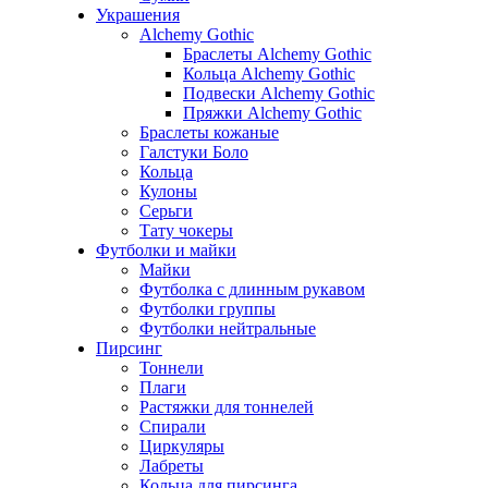
Украшения
Alchemy Gothic
Браслеты Alchemy Gothic
Кольца Alchemy Gothic
Подвески Alchemy Gothic
Пряжки Alchemy Gothic
Браслеты кожаные
Галстуки Боло
Кольца
Кулоны
Серьги
Тату чокеры
Футболки и майки
Майки
Футболка с длинным рукавом
Футболки группы
Футболки нейтральные
Пирсинг
Тоннели
Плаги
Растяжки для тоннелей
Спирали
Циркуляры
Лабреты
Кольца для пирсинга