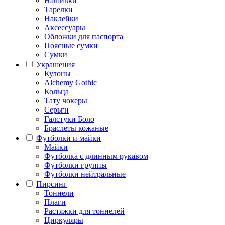
Нашивки
Тарелки
Наклейки
Аксессуары
Обложки для паспорта
Поясные сумки
Сумки
Украшения
Кулоны
Alchemy Gothic
Кольца
Тату чокеры
Серьги
Галстуки Боло
Браслеты кожаные
Футболки и майки
Майки
Футболка с длинным рукавом
Футболки группы
Футболки нейтральные
Пирсинг
Тоннели
Плаги
Растяжки для тоннелей
Циркуляры