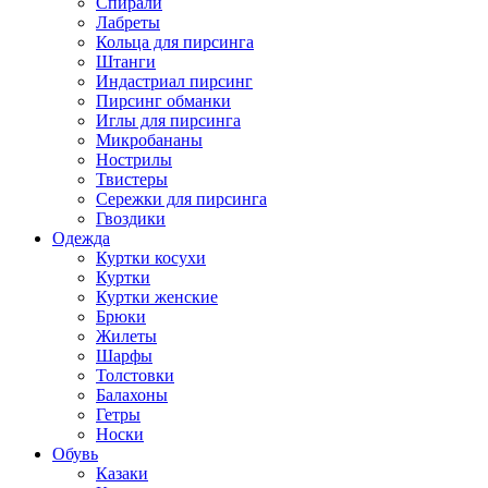
Спирали
Лабреты
Кольца для пирсинга
Штанги
Индастриал пирсинг
Пирсинг обманки
Иглы для пирсинга
Микробананы
Нострилы
Твистеры
Сережки для пирсинга
Гвоздики
Одежда
Куртки косухи
Куртки
Куртки женские
Брюки
Жилеты
Шарфы
Толстовки
Балахоны
Гетры
Носки
Обувь
Казаки