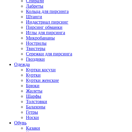
Спирали
Лабреты
Кольца для пирсинга
Штанги
Индастриал пирсинг
Пирсинг обманки
Иглы для пирсинга
Микробананы
Нострилы
Твистеры
Сережки для пирсинга
Гвоздики
Одежда
Куртки косухи
Куртки
Куртки женские
Брюки
Жилеты
Шарфы
Толстовки
Балахоны
Гетры
Носки
Обувь
Казаки