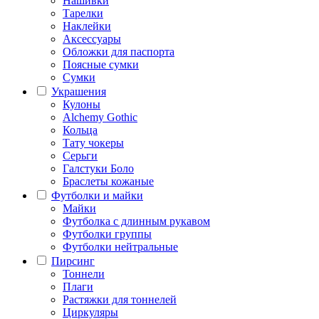
Нашивки
Тарелки
Наклейки
Аксессуары
Обложки для паспорта
Поясные сумки
Сумки
Украшения
Кулоны
Alchemy Gothic
Кольца
Тату чокеры
Серьги
Галстуки Боло
Браслеты кожаные
Футболки и майки
Майки
Футболка с длинным рукавом
Футболки группы
Футболки нейтральные
Пирсинг
Тоннели
Плаги
Растяжки для тоннелей
Циркуляры