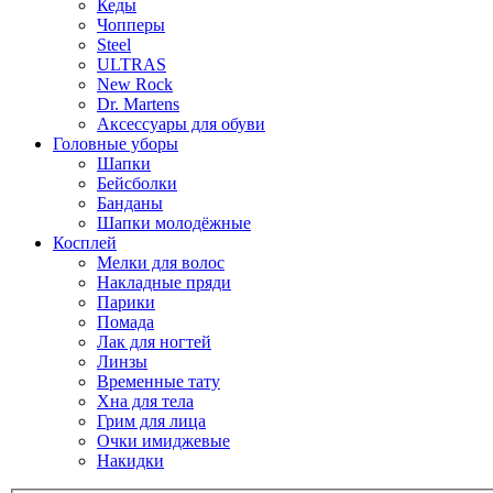
Кеды
Чопперы
Steel
ULTRAS
New Rock
Dr. Martens
Аксессуары для обуви
Головные уборы
Шапки
Бейсболки
Банданы
Шапки молодёжные
Косплей
Мелки для волос
Накладные пряди
Парики
Помада
Лак для ногтей
Линзы
Временные тату
Хна для тела
Грим для лица
Очки имиджевые
Накидки