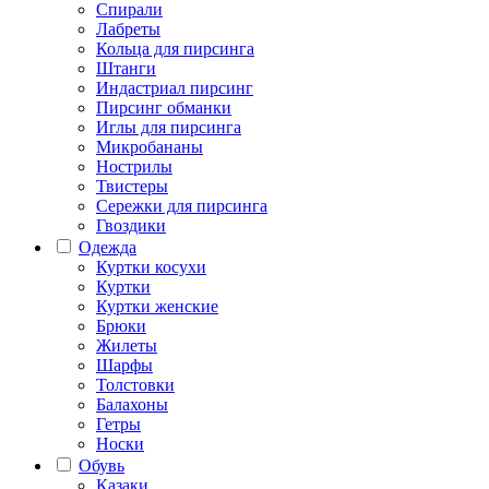
Спирали
Лабреты
Кольца для пирсинга
Штанги
Индастриал пирсинг
Пирсинг обманки
Иглы для пирсинга
Микробананы
Нострилы
Твистеры
Сережки для пирсинга
Гвоздики
Одежда
Куртки косухи
Куртки
Куртки женские
Брюки
Жилеты
Шарфы
Толстовки
Балахоны
Гетры
Носки
Обувь
Казаки