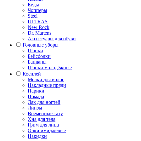
Кеды
Чопперы
Steel
ULTRAS
New Rock
Dr. Martens
Аксессуары для обуви
Головные уборы
Шапки
Бейсболки
Банданы
Шапки молодёжные
Косплей
Мелки для волос
Накладные пряди
Парики
Помада
Лак для ногтей
Линзы
Временные тату
Хна для тела
Грим для лица
Очки имиджевые
Накидки