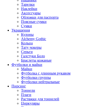
Нашивки
Тарелки
Наклейки
Аксессуары
Обложки для паспорта
Поясные сумки
Сумки
Украшения
Кулоны
Alchemy Gothic
Кольца
Тату чокеры
Серьги
Галстуки Боло
Браслеты кожаные
Футболки и майки
Майки
Футболка с длинным рукавом
Футболки группы
Футболки нейтральные
Пирсинг
Тоннели
Плаги
Растяжки для тоннелей
Циркуляры