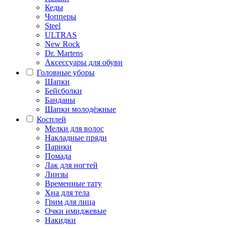
Кеды
Чопперы
Steel
ULTRAS
New Rock
Dr. Martens
Аксессуары для обуви
Головные уборы
Шапки
Бейсболки
Банданы
Шапки молодёжные
Косплей
Мелки для волос
Накладные пряди
Парики
Помада
Лак для ногтей
Линзы
Временные тату
Хна для тела
Грим для лица
Очки имиджевые
Накидки