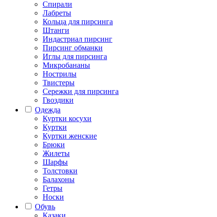
Спирали
Лабреты
Кольца для пирсинга
Штанги
Индастриал пирсинг
Пирсинг обманки
Иглы для пирсинга
Микробананы
Нострилы
Твистеры
Сережки для пирсинга
Гвоздики
Одежда
Куртки косухи
Куртки
Куртки женские
Брюки
Жилеты
Шарфы
Толстовки
Балахоны
Гетры
Носки
Обувь
Казаки