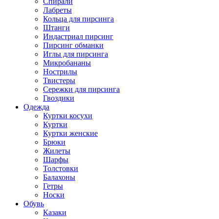
Спирали
Лабреты
Кольца для пирсинга
Штанги
Индастриал пирсинг
Пирсинг обманки
Иглы для пирсинга
Микробананы
Нострилы
Твистеры
Сережки для пирсинга
Гвоздики
Одежда
Куртки косухи
Куртки
Куртки женские
Брюки
Жилеты
Шарфы
Толстовки
Балахоны
Гетры
Носки
Обувь
Казаки