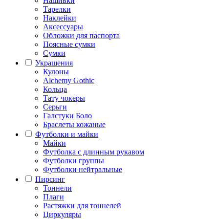
Нашивки
Тарелки
Наклейки
Аксессуары
Обложки для паспорта
Поясные сумки
Сумки
Украшения
Кулоны
Alchemy Gothic
Кольца
Тату чокеры
Серьги
Галстуки Боло
Браслеты кожаные
Футболки и майки
Майки
Футболка с длинным рукавом
Футболки группы
Футболки нейтральные
Пирсинг
Тоннели
Плаги
Растяжки для тоннелей
Циркуляры