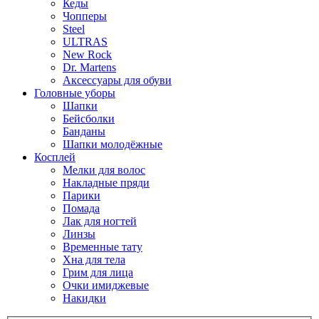
Кеды
Чопперы
Steel
ULTRAS
New Rock
Dr. Martens
Аксессуары для обуви
Головные уборы
Шапки
Бейсболки
Банданы
Шапки молодёжные
Косплей
Мелки для волос
Накладные пряди
Парики
Помада
Лак для ногтей
Линзы
Временные тату
Хна для тела
Грим для лица
Очки имиджевые
Накидки