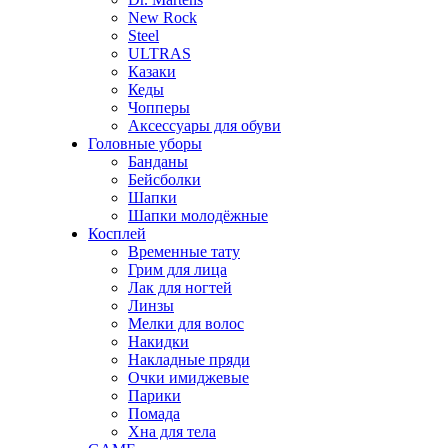
New Rock
Steel
ULTRAS
Казаки
Кеды
Чопперы
Аксессуары для обуви
Головные уборы
Банданы
Бейсболки
Шапки
Шапки молодёжные
Косплей
Временные тату
Грим для лица
Лак для ногтей
Линзы
Мелки для волос
Накидки
Накладные пряди
Очки имиджевые
Парики
Помада
Хна для тела