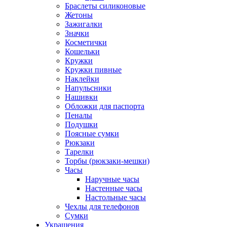
Браслеты силиконовые
Жетоны
Зажигалки
Значки
Косметички
Кошельки
Кружки
Кружки пивные
Наклейки
Напульсники
Нашивки
Обложки для паспорта
Пеналы
Подушки
Поясные сумки
Рюкзаки
Тарелки
Торбы (рюкзаки-мешки)
Часы
Наручные часы
Настенные часы
Настольные часы
Чехлы для телефонов
Сумки
Украшения