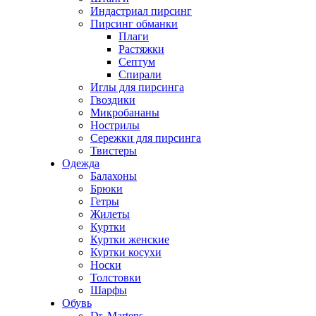
Индастриал пирсинг
Пирсинг обманки
Плаги
Растяжки
Септум
Спирали
Иглы для пирсинга
Гвоздики
Микробананы
Нострилы
Сережки для пирсинга
Твистеры
Одежда
Балахоны
Брюки
Гетры
Жилеты
Куртки
Куртки женские
Куртки косухи
Носки
Толстовки
Шарфы
Обувь
Dr. Martens