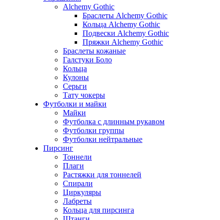
Alchemy Gothic
Браслеты Alchemy Gothic
Кольца Alchemy Gothic
Подвески Alchemy Gothic
Пряжки Alchemy Gothic
Браслеты кожаные
Галстуки Боло
Кольца
Кулоны
Серьги
Тату чокеры
Футболки и майки
Майки
Футболка с длинным рукавом
Футболки группы
Футболки нейтральные
Пирсинг
Тоннели
Плаги
Растяжки для тоннелей
Спирали
Циркуляры
Лабреты
Кольца для пирсинга
Штанги