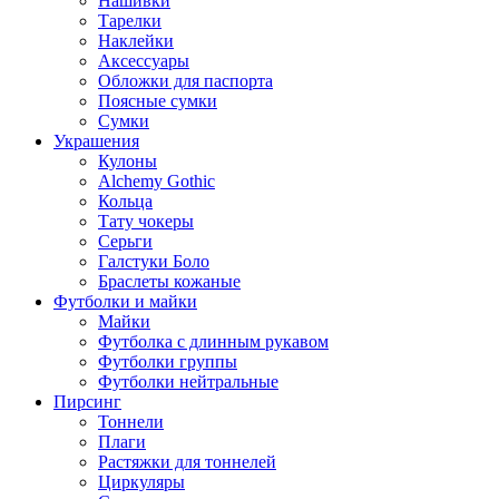
Нашивки
Тарелки
Наклейки
Аксессуары
Обложки для паспорта
Поясные сумки
Сумки
Украшения
Кулоны
Alchemy Gothic
Кольца
Тату чокеры
Серьги
Галстуки Боло
Браслеты кожаные
Футболки и майки
Майки
Футболка с длинным рукавом
Футболки группы
Футболки нейтральные
Пирсинг
Тоннели
Плаги
Растяжки для тоннелей
Циркуляры