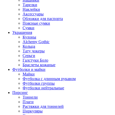
Нашивки
Тарелки
Наклейки
Аксессуары
Обложки для паспорта
Поясные сумки
Сумки
Украшения
Кулоны
Alchemy Gothic
Кольца
Тату чокеры
Серьги
Галстуки Боло
Браслеты кожаные
Футболки и майки
Майки
Футболка с длинным рукавом
Футболки группы
Футболки нейтральные
Пирсинг
Тоннели
Плаги
Растяжки для тоннелей
Циркуляры