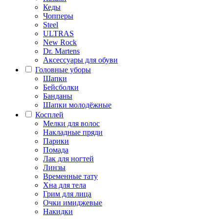
Кеды
Чопперы
Steel
ULTRAS
New Rock
Dr. Martens
Аксессуары для обуви
Головные уборы
Шапки
Бейсболки
Банданы
Шапки молодёжные
Косплей
Мелки для волос
Накладные пряди
Парики
Помада
Лак для ногтей
Линзы
Временные тату
Хна для тела
Грим для лица
Очки имиджевые
Накидки