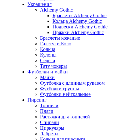
Украшения
Alchemy Gothic
Браслеты Alchemy Gothic
Кольца Alchemy Gothic
Подвески Alchemy Gothic
Пряжки Alchemy Gothic
Браслеты кожаные
Галстуки Боло
Кольца
Кулоны
Серьги
Тату чокеры
Футболки и майки
Майки
Футболка с длинным рукавом
Футболки группы
Футболки нейтральные
Пирсинг
Тоннели
Плаги
Растяжки для тоннелей
Спирали
Циркуляры
Лабреты
Кольца для пирсинга