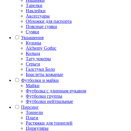
Нашивки
Тарелки
Наклейки
Аксессуары
Обложки для паспорта
Поясные сумки
Сумки
Украшения
Кулоны
Alchemy Gothic
Кольца
Тату чокеры
Серьги
Галстуки Боло
Браслеты кожаные
Футболки и майки
Майки
Футболка с длинным рукавом
Футболки группы
Футболки нейтральные
Пирсинг
Тоннели
Плаги
Растяжки для тоннелей
Циркуляры