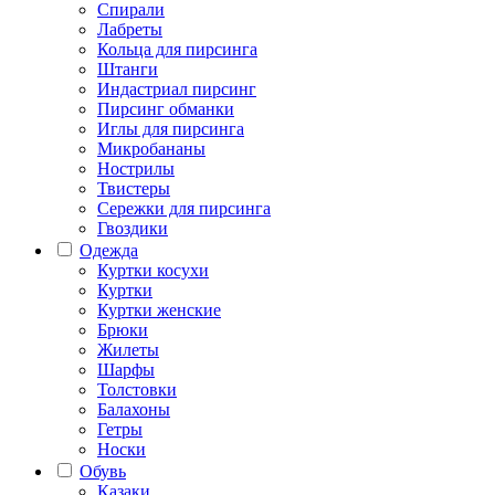
Спирали
Лабреты
Кольца для пирсинга
Штанги
Индастриал пирсинг
Пирсинг обманки
Иглы для пирсинга
Микробананы
Нострилы
Твистеры
Сережки для пирсинга
Гвоздики
Одежда
Куртки косухи
Куртки
Куртки женские
Брюки
Жилеты
Шарфы
Толстовки
Балахоны
Гетры
Носки
Обувь
Казаки