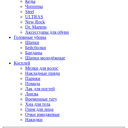
Кеды
Чопперы
Steel
ULTRAS
New Rock
Dr. Martens
Аксессуары для обуви
Головные уборы
Шапки
Бейсболки
Банданы
Шапки молодёжные
Косплей
Мелки для волос
Накладные пряди
Парики
Помада
Лак для ногтей
Линзы
Временные тату
Хна для тела
Грим для лица
Очки имиджевые
Накидки