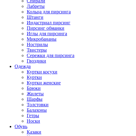
Спирали
Лабреты
Кольца для пирсинга
Штанги
Индастриал пирсинг
Пирсинг обманки
Иглы для пирсинга
Микробананы
Нострилы
Твистеры
Сережки для пирсинга
Гвоздики
Одежда
Куртки косухи
Куртки
Куртки женские
Брюки
Жилеты
Шарфы
Толстовки
Балахоны
Гетры
Носки
Обувь
Казаки