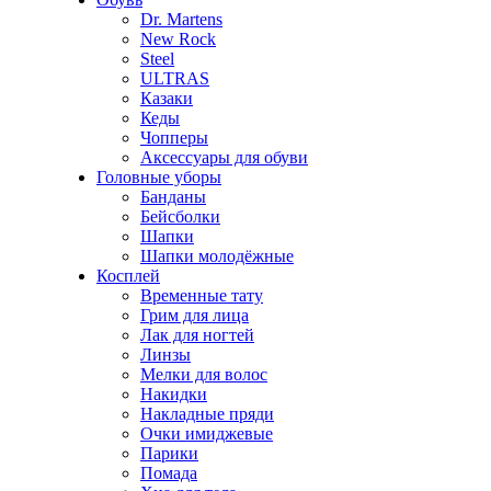
Dr. Martens
New Rock
Steel
ULTRAS
Казаки
Кеды
Чопперы
Аксессуары для обуви
Головные уборы
Банданы
Бейсболки
Шапки
Шапки молодёжные
Косплей
Временные тату
Грим для лица
Лак для ногтей
Линзы
Мелки для волос
Накидки
Накладные пряди
Очки имиджевые
Парики
Помада