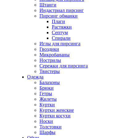
Штанги
Индастриал пирсинг
Пирсинг обманки
Плаги
Растяжки
Септум
Спирали
Иглы для пирсинга
Гвоздики
Микробананы
Нострилы
Сережки для пирсинга
Твистеры
Одежда
Балахоны
Брюки
Гетры
Жилеты
Куртки
Куртки женские
Куртки косухи
Носки
Толстовки
Шарфы
Обувь