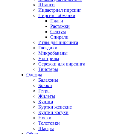
Штанги
Индастриал пирсинг
Пирсинг обманки
Плаги
Растяжки
Септум
Спирали
Иглы для пирсинга
Гвоздики
Микробананы
Нострилы
Сережки для пирсинга
Твистеры
Одежда
Балахоны
Брюки
Гетры
Жилеты
Куртки
Куртки женские
Куртки косухи
Носки
Толстовки
Шарфы
Обувь