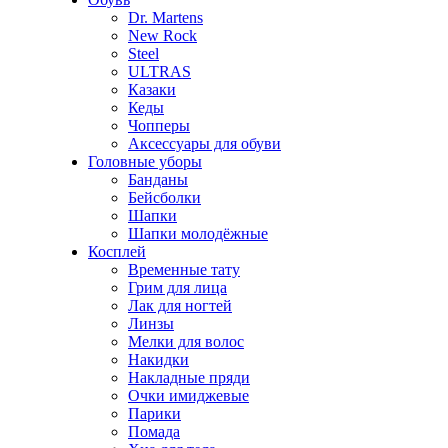
Dr. Martens
New Rock
Steel
ULTRAS
Казаки
Кеды
Чопперы
Аксессуары для обуви
Головные уборы
Банданы
Бейсболки
Шапки
Шапки молодёжные
Косплей
Временные тату
Грим для лица
Лак для ногтей
Линзы
Мелки для волос
Накидки
Накладные пряди
Очки имиджевые
Парики
Помада