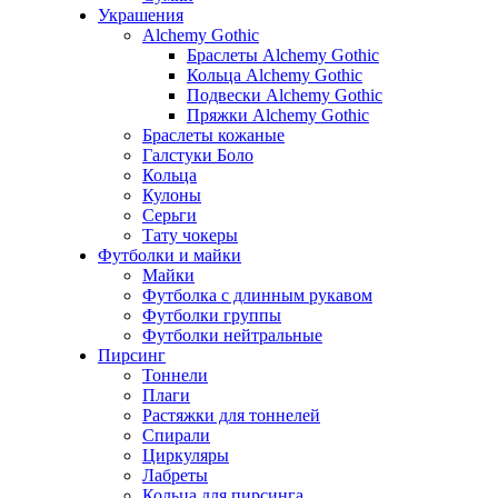
Украшения
Alchemy Gothic
Браслеты Alchemy Gothic
Кольца Alchemy Gothic
Подвески Alchemy Gothic
Пряжки Alchemy Gothic
Браслеты кожаные
Галстуки Боло
Кольца
Кулоны
Серьги
Тату чокеры
Футболки и майки
Майки
Футболка с длинным рукавом
Футболки группы
Футболки нейтральные
Пирсинг
Тоннели
Плаги
Растяжки для тоннелей
Спирали
Циркуляры
Лабреты
Кольца для пирсинга