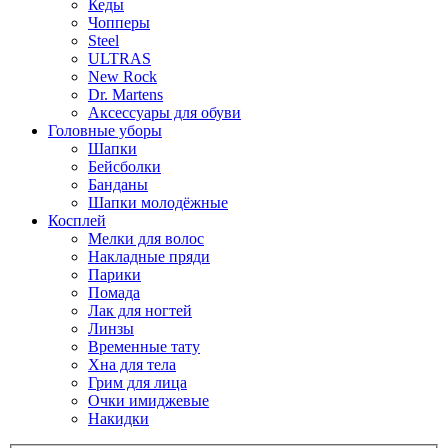
Кеды
Чопперы
Steel
ULTRAS
New Rock
Dr. Martens
Аксессуары для обуви
Головные уборы
Шапки
Бейсболки
Банданы
Шапки молодёжные
Косплей
Мелки для волос
Накладные пряди
Парики
Помада
Лак для ногтей
Линзы
Временные тату
Хна для тела
Грим для лица
Очки имиджевые
Накидки