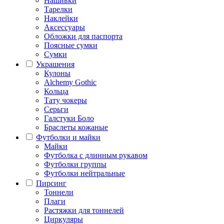
Нашивки
Тарелки
Наклейки
Аксессуары
Обложки для паспорта
Поясные сумки
Сумки
Украшения
Кулоны
Alchemy Gothic
Кольца
Тату чокеры
Серьги
Галстуки Боло
Браслеты кожаные
Футболки и майки
Майки
Футболка с длинным рукавом
Футболки группы
Футболки нейтральные
Пирсинг
Тоннели
Плаги
Растяжки для тоннелей
Циркуляры