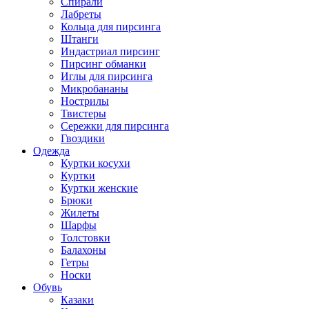
Спирали
Лабреты
Кольца для пирсинга
Штанги
Индастриал пирсинг
Пирсинг обманки
Иглы для пирсинга
Микробананы
Нострилы
Твистеры
Сережки для пирсинга
Гвоздики
Одежда
Куртки косухи
Куртки
Куртки женские
Брюки
Жилеты
Шарфы
Толстовки
Балахоны
Гетры
Носки
Обувь
Казаки