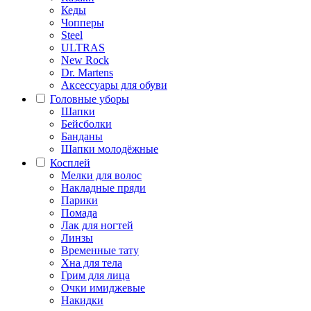
Кеды
Чопперы
Steel
ULTRAS
New Rock
Dr. Martens
Аксессуары для обуви
Головные уборы
Шапки
Бейсболки
Банданы
Шапки молодёжные
Косплей
Мелки для волос
Накладные пряди
Парики
Помада
Лак для ногтей
Линзы
Временные тату
Хна для тела
Грим для лица
Очки имиджевые
Накидки