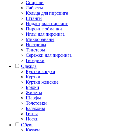
Спирали
Лабреты
Кольца для пирсинга
Штанги
Индастриал пирсинг
Пирсинг обманки
Иглы для пирсинга
Микробананы
Нострилы
Твистеры
Сережки для пирсинга
Гвоздики
Одежда
Куртки косухи
Куртки
Куртки женские
Брюки
Жилеты
Шарфы
Толстовки
Балахоны
Гетры
Носки
Обувь
Казаки