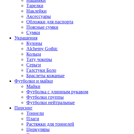
Нашивки
Тарелки
Наклейки
Аксессуары
Обложки для паспорта
Поясные сумки
Сумки
Украшения
Кулоны
Alchemy Gothic
Кольца
Тату чокеры
Серьги
Галстуки Боло
Браслеты кожаные
Футболки и майки
Майки
Футболка с длинным рукавом
Футболки группы
Футболки нейтральные
Пирсинг
Тоннели
Плаги
Растяжки для тоннелей
Циркуляры