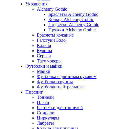
Украшения
Alchemy Gothic
Браслеты Alchemy Gothic
Кольца Alchemy Gothic
Подвески Alchemy Gothic
Пряжки Alchemy Gothic
Браслеты кожаные
Галстуки Боло
Кольца
Кулоны
Серьги
Тату чокеры
Футболки и майки
Майки
Футболка с длинным рукавом
Футболки группы
Футболки нейтральные
Пирсинг
Тоннели
Плаги
Растяжки для тоннелей
Спирали
Циркуляры
Лабреты
Кольца для пирсинга