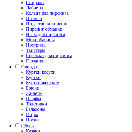
Спирали
Лабреты
Кольца для пирсинга
Штанги
Индастриал пирсинг
Пирсинг обманки
Иглы для пирсинга
Микробананы
Нострилы
Твистеры
Сережки для пирсинга
Гвоздики
Одежда
Куртки косухи
Куртки
Куртки женские
Брюки
Жилеты
Шарфы
Толстовки
Балахоны
Гетры
Носки
Обувь
Казаки