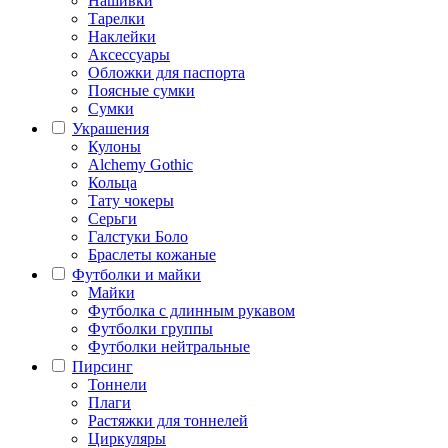
Нашивки
Тарелки
Наклейки
Аксессуары
Обложки для паспорта
Поясные сумки
Сумки
Украшения
Кулоны
Alchemy Gothic
Кольца
Тату чокеры
Серьги
Галстуки Боло
Браслеты кожаные
Футболки и майки
Майки
Футболка с длинным рукавом
Футболки группы
Футболки нейтральные
Пирсинг
Тоннели
Плаги
Растяжки для тоннелей
Циркуляры