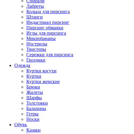
Спирали
Лабреты
Кольца для пирсинга
Штанги
Индастриал пирсинг
Пирсинг обманки
Иглы для пирсинга
Микробананы
Нострилы
Твистеры
Сережки для пирсинга
Гвоздики
Одежда
Куртки косухи
Куртки
Куртки женские
Брюки
Жилеты
Шарфы
Толстовки
Балахоны
Гетры
Носки
Обувь
Казаки