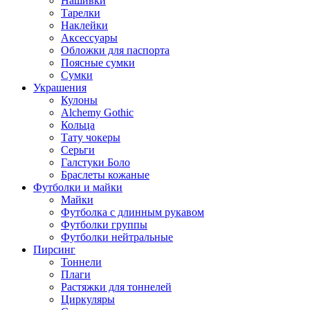
Нашивки
Тарелки
Наклейки
Аксессуары
Обложки для паспорта
Поясные сумки
Сумки
Украшения
Кулоны
Alchemy Gothic
Кольца
Тату чокеры
Серьги
Галстуки Боло
Браслеты кожаные
Футболки и майки
Майки
Футболка с длинным рукавом
Футболки группы
Футболки нейтральные
Пирсинг
Тоннели
Плаги
Растяжки для тоннелей
Циркуляры