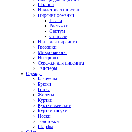
Штанги
Индастриал пирсинг
Пирсинг обманки
Плаги
Растяжки
Септум
Спирали
Иглы для пирсинга
Гвоздики
Микробананы
Нострилы
Сережки для пирсинга
Твистеры
Одежда
Балахоны
Брюки
Гетры
Жилеты
Куртки
Куртки женские
Куртки косухи
Носки
Толстовки
Шарфы
Обувь