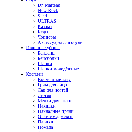
Dr. Martens
New Rock
Steel
ULTRAS
Казаки
Кеды
Чопперы
Аксессуары для обуви
Головные уборы
Банданы
Бейсболки
Шапки
Шапки молодёжные
Косплей
Временные тату
Грим для лица
Лак для ногтей
Линзы
Мелки для волос
Накидки
Накладные пряди
Очки имиджевые
Парики
Помада