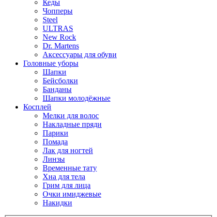
Кеды
Чопперы
Steel
ULTRAS
New Rock
Dr. Martens
Аксессуары для обуви
Головные уборы
Шапки
Бейсболки
Банданы
Шапки молодёжные
Косплей
Мелки для волос
Накладные пряди
Парики
Помада
Лак для ногтей
Линзы
Временные тату
Хна для тела
Грим для лица
Очки имиджевые
Накидки