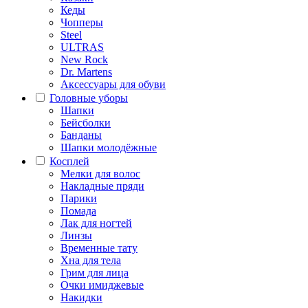
Кеды
Чопперы
Steel
ULTRAS
New Rock
Dr. Martens
Аксессуары для обуви
Головные уборы
Шапки
Бейсболки
Банданы
Шапки молодёжные
Косплей
Мелки для волос
Накладные пряди
Парики
Помада
Лак для ногтей
Линзы
Временные тату
Хна для тела
Грим для лица
Очки имиджевые
Накидки