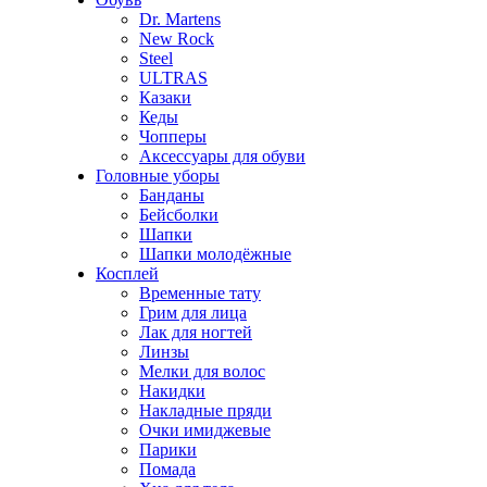
Dr. Martens
New Rock
Steel
ULTRAS
Казаки
Кеды
Чопперы
Аксессуары для обуви
Головные уборы
Банданы
Бейсболки
Шапки
Шапки молодёжные
Косплей
Временные тату
Грим для лица
Лак для ногтей
Линзы
Мелки для волос
Накидки
Накладные пряди
Очки имиджевые
Парики
Помада