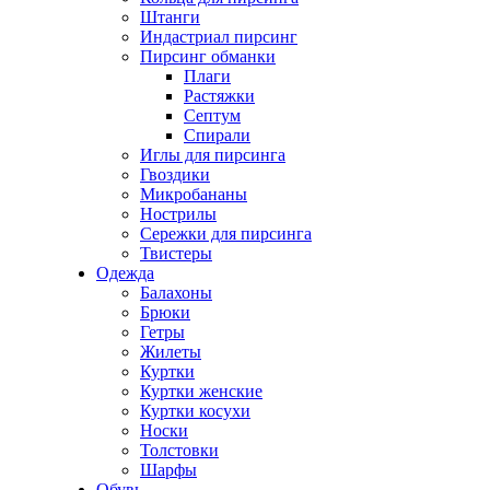
Штанги
Индастриал пирсинг
Пирсинг обманки
Плаги
Растяжки
Септум
Спирали
Иглы для пирсинга
Гвоздики
Микробананы
Нострилы
Сережки для пирсинга
Твистеры
Одежда
Балахоны
Брюки
Гетры
Жилеты
Куртки
Куртки женские
Куртки косухи
Носки
Толстовки
Шарфы
Обувь