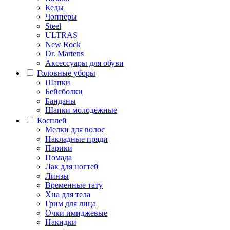
Кеды
Чопперы
Steel
ULTRAS
New Rock
Dr. Martens
Аксессуары для обуви
Головные уборы
Шапки
Бейсболки
Банданы
Шапки молодёжные
Косплей
Мелки для волос
Накладные пряди
Парики
Помада
Лак для ногтей
Линзы
Временные тату
Хна для тела
Грим для лица
Очки имиджевые
Накидки