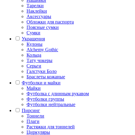
Нашивки
Тарелки
Наклейки
Аксессуары
Обложки для паспорта
Поясные сумки
Сумки
Украшения
Кулоны
Alchemy Gothic
Кольца
Тату чокеры
Серьги
Галстуки Боло
Браслеты кожаные
Футболки и майки
Майки
Футболка с длинным рукавом
Футболки группы
Футболки нейтральные
Пирсинг
Тоннели
Плаги
Растяжки для тоннелей
Циркуляры