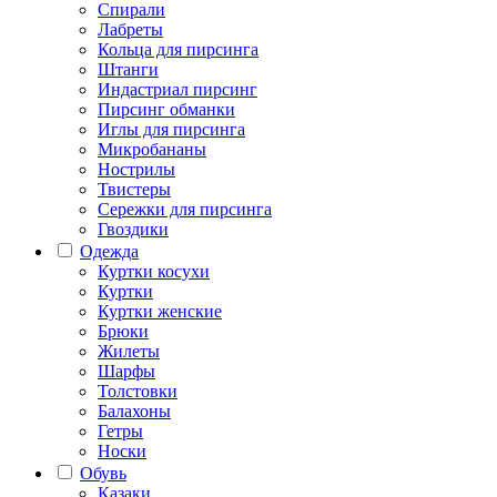
Спирали
Лабреты
Кольца для пирсинга
Штанги
Индастриал пирсинг
Пирсинг обманки
Иглы для пирсинга
Микробананы
Нострилы
Твистеры
Сережки для пирсинга
Гвоздики
Одежда
Куртки косухи
Куртки
Куртки женские
Брюки
Жилеты
Шарфы
Толстовки
Балахоны
Гетры
Носки
Обувь
Казаки