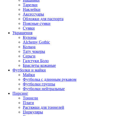
Нашивки
Тарелки
Наклейки
Аксессуары
Обложки для паспорта
Поясные сумки
Сумки
Украшения
Кулоны
Alchemy Gothic
Кольца
Тату чокеры
Серьги
Галстуки Боло
Браслеты кожаные
Футболки и майки
Майки
Футболка с длинным рукавом
Футболки группы
Футболки нейтральные
Пирсинг
Тоннели
Плаги
Растяжки для тоннелей
Циркуляры