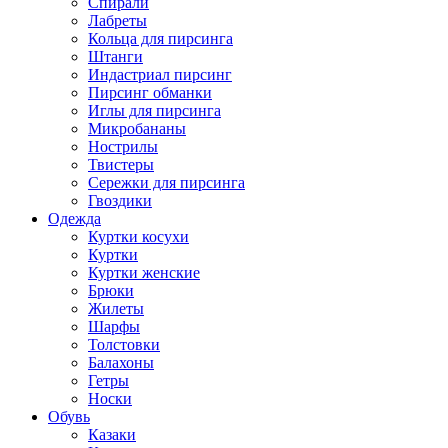
Спирали
Лабреты
Кольца для пирсинга
Штанги
Индастриал пирсинг
Пирсинг обманки
Иглы для пирсинга
Микробананы
Нострилы
Твистеры
Сережки для пирсинга
Гвоздики
Одежда
Куртки косухи
Куртки
Куртки женские
Брюки
Жилеты
Шарфы
Толстовки
Балахоны
Гетры
Носки
Обувь
Казаки