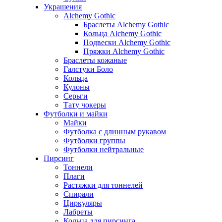
Украшения
Alchemy Gothic
Браслеты Alchemy Gothic
Кольца Alchemy Gothic
Подвески Alchemy Gothic
Пряжки Alchemy Gothic
Браслеты кожаные
Галстуки Боло
Кольца
Кулоны
Серьги
Тату чокеры
Футболки и майки
Майки
Футболка с длинным рукавом
Футболки группы
Футболки нейтральные
Пирсинг
Тоннели
Плаги
Растяжки для тоннелей
Спирали
Циркуляры
Лабреты
Кольца для пирсинга