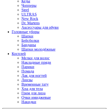
Кеды
Чопперы
Steel
ULTRAS
New Rock
Dr. Martens
Аксессуары для обуви
Головные уборы
Шапки
Бейсболки
Банданы
Шапки молодёжные
Косплей
Мелки для волос
Накладные пряди
Парики
Помада
Лак для ногтей
Линзы
Временные тату
Хна для тела
Грим для лица
Очки имиджевые
Накидки