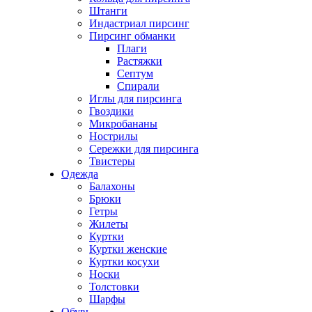
Штанги
Индастриал пирсинг
Пирсинг обманки
Плаги
Растяжки
Септум
Спирали
Иглы для пирсинга
Гвоздики
Микробананы
Нострилы
Сережки для пирсинга
Твистеры
Одежда
Балахоны
Брюки
Гетры
Жилеты
Куртки
Куртки женские
Куртки косухи
Носки
Толстовки
Шарфы
Обувь