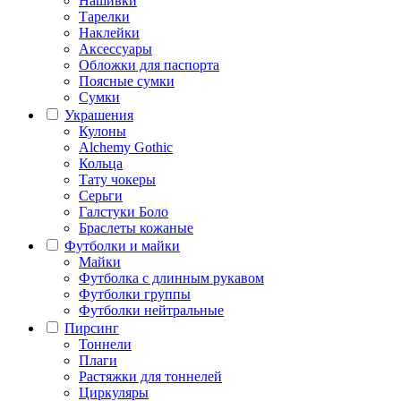
Нашивки
Тарелки
Наклейки
Аксессуары
Обложки для паспорта
Поясные сумки
Сумки
Украшения
Кулоны
Alchemy Gothic
Кольца
Тату чокеры
Серьги
Галстуки Боло
Браслеты кожаные
Футболки и майки
Майки
Футболка с длинным рукавом
Футболки группы
Футболки нейтральные
Пирсинг
Тоннели
Плаги
Растяжки для тоннелей
Циркуляры