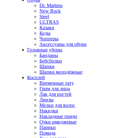
Dr. Martens
New Rock
Steel
ULTRAS
Казаки
Кеды
Чопперы
Аксессуары для обуви
Головные уборы
Банданы
Бейсболки
Шапки
Шапки молодёжные
Косплей
Временные тату
Грим для лица
Лак для ногтей
Линзы
Мелки для волос
Накидки
Накладные пряди
Очки имиджевые
Парики
Помада