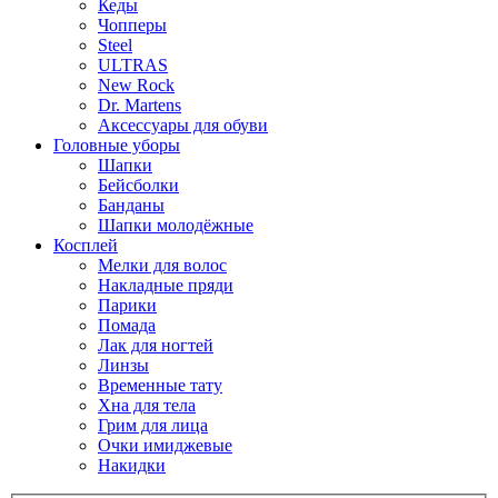
Кеды
Чопперы
Steel
ULTRAS
New Rock
Dr. Martens
Аксессуары для обуви
Головные уборы
Шапки
Бейсболки
Банданы
Шапки молодёжные
Косплей
Мелки для волос
Накладные пряди
Парики
Помада
Лак для ногтей
Линзы
Временные тату
Хна для тела
Грим для лица
Очки имиджевые
Накидки