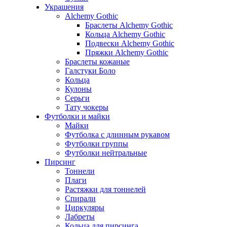
Украшения
Alchemy Gothic
Браслеты Alchemy Gothic
Кольца Alchemy Gothic
Подвески Alchemy Gothic
Пряжки Alchemy Gothic
Браслеты кожаные
Галстуки Боло
Кольца
Кулоны
Серьги
Тату чокеры
Футболки и майки
Майки
Футболка с длинным рукавом
Футболки группы
Футболки нейтральные
Пирсинг
Тоннели
Плаги
Растяжки для тоннелей
Спирали
Циркуляры
Лабреты
Кольца для пирсинга