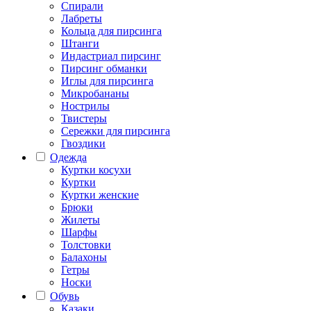
Спирали
Лабреты
Кольца для пирсинга
Штанги
Индастриал пирсинг
Пирсинг обманки
Иглы для пирсинга
Микробананы
Нострилы
Твистеры
Сережки для пирсинга
Гвоздики
Одежда
Куртки косухи
Куртки
Куртки женские
Брюки
Жилеты
Шарфы
Толстовки
Балахоны
Гетры
Носки
Обувь
Казаки