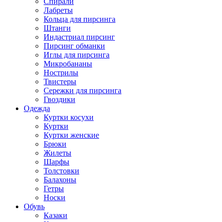
Спирали
Лабреты
Кольца для пирсинга
Штанги
Индастриал пирсинг
Пирсинг обманки
Иглы для пирсинга
Микробананы
Нострилы
Твистеры
Сережки для пирсинга
Гвоздики
Одежда
Куртки косухи
Куртки
Куртки женские
Брюки
Жилеты
Шарфы
Толстовки
Балахоны
Гетры
Носки
Обувь
Казаки