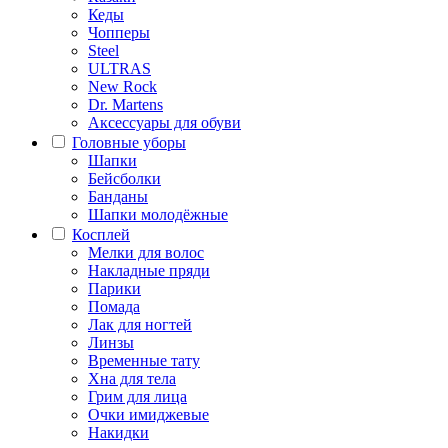
Кеды
Чопперы
Steel
ULTRAS
New Rock
Dr. Martens
Аксессуары для обуви
Головные уборы
Шапки
Бейсболки
Банданы
Шапки молодёжные
Косплей
Мелки для волос
Накладные пряди
Парики
Помада
Лак для ногтей
Линзы
Временные тату
Хна для тела
Грим для лица
Очки имиджевые
Накидки