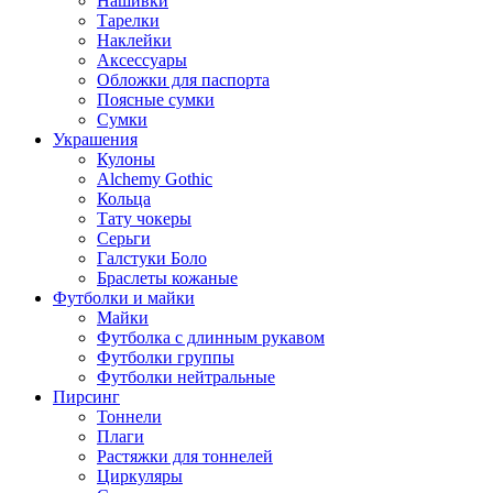
Нашивки
Тарелки
Наклейки
Аксессуары
Обложки для паспорта
Поясные сумки
Сумки
Украшения
Кулоны
Alchemy Gothic
Кольца
Тату чокеры
Серьги
Галстуки Боло
Браслеты кожаные
Футболки и майки
Майки
Футболка с длинным рукавом
Футболки группы
Футболки нейтральные
Пирсинг
Тоннели
Плаги
Растяжки для тоннелей
Циркуляры