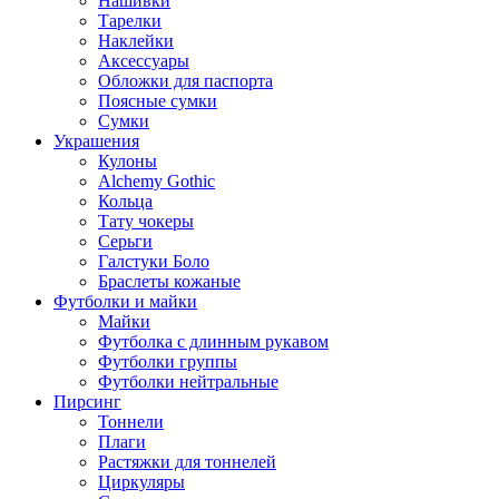
Нашивки
Тарелки
Наклейки
Аксессуары
Обложки для паспорта
Поясные сумки
Сумки
Украшения
Кулоны
Alchemy Gothic
Кольца
Тату чокеры
Серьги
Галстуки Боло
Браслеты кожаные
Футболки и майки
Майки
Футболка с длинным рукавом
Футболки группы
Футболки нейтральные
Пирсинг
Тоннели
Плаги
Растяжки для тоннелей
Циркуляры