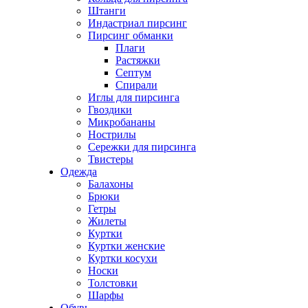
Штанги
Индастриал пирсинг
Пирсинг обманки
Плаги
Растяжки
Септум
Спирали
Иглы для пирсинга
Гвоздики
Микробананы
Нострилы
Сережки для пирсинга
Твистеры
Одежда
Балахоны
Брюки
Гетры
Жилеты
Куртки
Куртки женские
Куртки косухи
Носки
Толстовки
Шарфы
Обувь