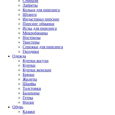
Спирали
Лабреты
Кольца для пирсинга
Штанги
Индастриал пирсинг
Пирсинг обманки
Иглы для пирсинга
Микробананы
Нострилы
Твистеры
Сережки для пирсинга
Гвоздики
Одежда
Куртки косухи
Куртки
Куртки женские
Брюки
Жилеты
Шарфы
Толстовки
Балахоны
Гетры
Носки
Обувь
Казаки