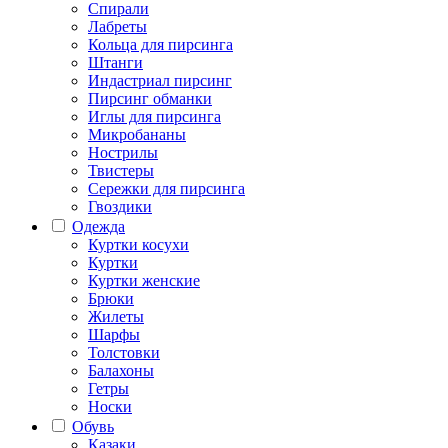
Спирали
Лабреты
Кольца для пирсинга
Штанги
Индастриал пирсинг
Пирсинг обманки
Иглы для пирсинга
Микробананы
Нострилы
Твистеры
Сережки для пирсинга
Гвоздики
Одежда
Куртки косухи
Куртки
Куртки женские
Брюки
Жилеты
Шарфы
Толстовки
Балахоны
Гетры
Носки
Обувь
Казаки