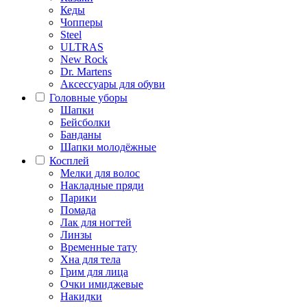
Кеды
Чопперы
Steel
ULTRAS
New Rock
Dr. Martens
Аксессуары для обуви
Головные уборы
Шапки
Бейсболки
Банданы
Шапки молодёжные
Косплей
Мелки для волос
Накладные пряди
Парики
Помада
Лак для ногтей
Линзы
Временные тату
Хна для тела
Грим для лица
Очки имиджевые
Накидки