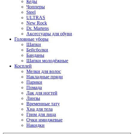
Кеды
Чопперы
Steel
ULTRAS
New Rock
Dr. Martens
Аксессуары для обуви
Головные уборы
Шапки
Бейсболки
Банданы
Шапки молодёжные
Косплей
Мелки для волос
Накладные пряди
Парики
Помада
Лак для ногтей
Линзы
Временные тату
Хна для тела
Грим для лица
Очки имиджевые
Накидки