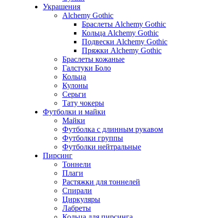
Украшения
Alchemy Gothic
Браслеты Alchemy Gothic
Кольца Alchemy Gothic
Подвески Alchemy Gothic
Пряжки Alchemy Gothic
Браслеты кожаные
Галстуки Боло
Кольца
Кулоны
Серьги
Тату чокеры
Футболки и майки
Майки
Футболка с длинным рукавом
Футболки группы
Футболки нейтральные
Пирсинг
Тоннели
Плаги
Растяжки для тоннелей
Спирали
Циркуляры
Лабреты
Кольца для пирсинга