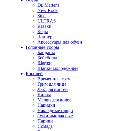
Dr. Martens
New Rock
Steel
ULTRAS
Казаки
Кеды
Чопперы
Аксессуары для обуви
Головные уборы
Банданы
Бейсболки
Шапки
Шапки молодёжные
Косплей
Временные тату
Грим для лица
Лак для ногтей
Линзы
Мелки для волос
Накидки
Накладные пряди
Очки имиджевые
Парики
Помада