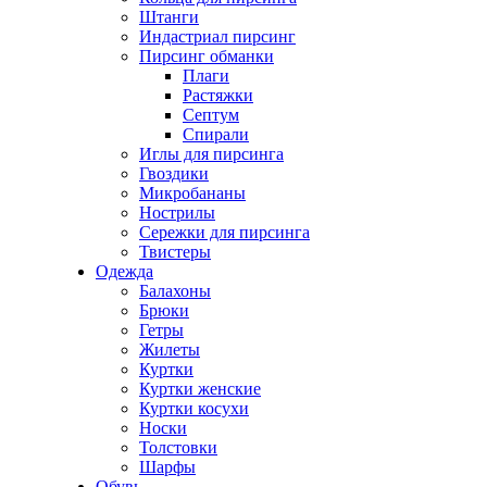
Штанги
Индастриал пирсинг
Пирсинг обманки
Плаги
Растяжки
Септум
Спирали
Иглы для пирсинга
Гвоздики
Микробананы
Нострилы
Сережки для пирсинга
Твистеры
Одежда
Балахоны
Брюки
Гетры
Жилеты
Куртки
Куртки женские
Куртки косухи
Носки
Толстовки
Шарфы
Обувь