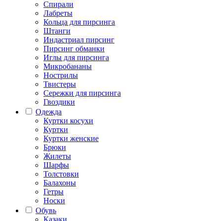
Спирали
Лабреты
Кольца для пирсинга
Штанги
Индастриал пирсинг
Пирсинг обманки
Иглы для пирсинга
Микробананы
Нострилы
Твистеры
Сережки для пирсинга
Гвоздики
Одежда
Куртки косухи
Куртки
Куртки женские
Брюки
Жилеты
Шарфы
Толстовки
Балахоны
Гетры
Носки
Обувь
Казаки