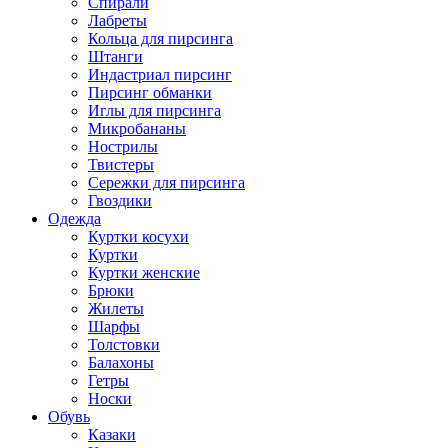
Спирали
Лабреты
Кольца для пирсинга
Штанги
Индастриал пирсинг
Пирсинг обманки
Иглы для пирсинга
Микробананы
Нострилы
Твистеры
Сережки для пирсинга
Гвоздики
Одежда
Куртки косухи
Куртки
Куртки женские
Брюки
Жилеты
Шарфы
Толстовки
Балахоны
Гетры
Носки
Обувь
Казаки