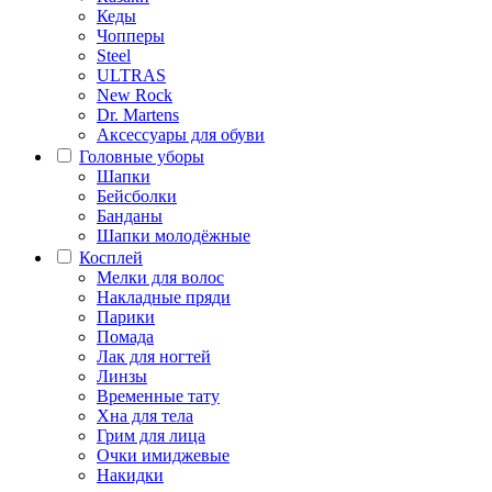
Кеды
Чопперы
Steel
ULTRAS
New Rock
Dr. Martens
Аксессуары для обуви
Головные уборы
Шапки
Бейсболки
Банданы
Шапки молодёжные
Косплей
Мелки для волос
Накладные пряди
Парики
Помада
Лак для ногтей
Линзы
Временные тату
Хна для тела
Грим для лица
Очки имиджевые
Накидки