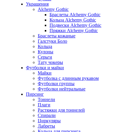
Украшения
Alchemy Gothic
Браслеты Alchemy Gothic
Кольца Alchemy Gothic
Подвески Alchemy Gothic
Пряжки Alchemy Gothic
Браслеты кожаные
Галстуки Боло
Кольца
Кулоны
Серьги
Тату чокеры
Футболки и майки
Майки
Футболка с длинным рукавом
Футболки группы
Футболки нейтральные
Пирсинг
Тоннели
Плаги
Растяжки для тоннелей
Спирали
Циркуляры
Лабреты
Кольца для пирсинга