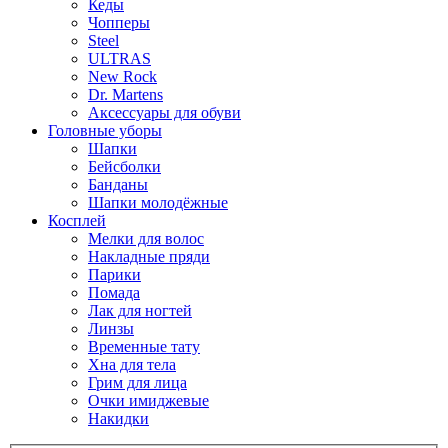
Кеды
Чопперы
Steel
ULTRAS
New Rock
Dr. Martens
Аксессуары для обуви
Головные уборы
Шапки
Бейсболки
Банданы
Шапки молодёжные
Косплей
Мелки для волос
Накладные пряди
Парики
Помада
Лак для ногтей
Линзы
Временные тату
Хна для тела
Грим для лица
Очки имиджевые
Накидки