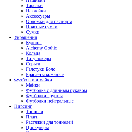
Нашивки
Тарелки
Наклейки
Аксессуары
Обложки для паспорта
Поясные сумки
Сумки
Украшения
Кулоны
Alchemy Gothic
Кольца
Тату чокеры
Серьги
Галстуки Боло
Браслеты кожаные
Футболки и майки
Майки
Футболка с длинным рукавом
Футболки группы
Футболки нейтральные
Пирсинг
Тоннели
Плаги
Растяжки для тоннелей
Циркуляры