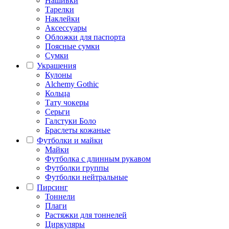
Нашивки
Тарелки
Наклейки
Аксессуары
Обложки для паспорта
Поясные сумки
Сумки
Украшения
Кулоны
Alchemy Gothic
Кольца
Тату чокеры
Серьги
Галстуки Боло
Браслеты кожаные
Футболки и майки
Майки
Футболка с длинным рукавом
Футболки группы
Футболки нейтральные
Пирсинг
Тоннели
Плаги
Растяжки для тоннелей
Циркуляры