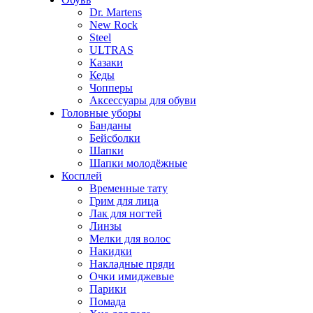
Dr. Martens
New Rock
Steel
ULTRAS
Казаки
Кеды
Чопперы
Аксессуары для обуви
Головные уборы
Банданы
Бейсболки
Шапки
Шапки молодёжные
Косплей
Временные тату
Грим для лица
Лак для ногтей
Линзы
Мелки для волос
Накидки
Накладные пряди
Очки имиджевые
Парики
Помада