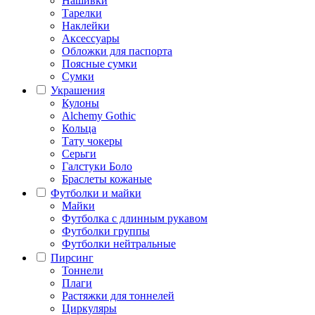
Нашивки
Тарелки
Наклейки
Аксессуары
Обложки для паспорта
Поясные сумки
Сумки
Украшения
Кулоны
Alchemy Gothic
Кольца
Тату чокеры
Серьги
Галстуки Боло
Браслеты кожаные
Футболки и майки
Майки
Футболка с длинным рукавом
Футболки группы
Футболки нейтральные
Пирсинг
Тоннели
Плаги
Растяжки для тоннелей
Циркуляры