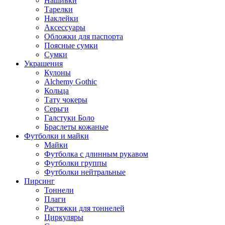
Нашивки
Тарелки
Наклейки
Аксессуары
Обложки для паспорта
Поясные сумки
Сумки
Украшения
Кулоны
Alchemy Gothic
Кольца
Тату чокеры
Серьги
Галстуки Боло
Браслеты кожаные
Футболки и майки
Майки
Футболка с длинным рукавом
Футболки группы
Футболки нейтральные
Пирсинг
Тоннели
Плаги
Растяжки для тоннелей
Циркуляры