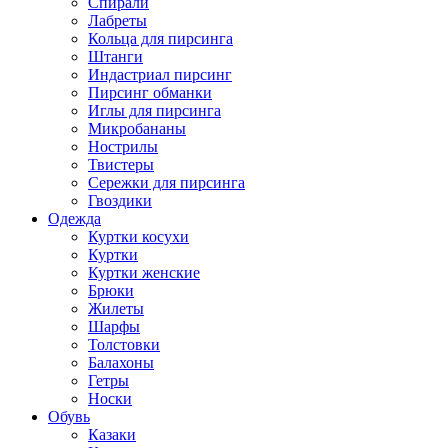
Спирали
Лабреты
Кольца для пирсинга
Штанги
Индастриал пирсинг
Пирсинг обманки
Иглы для пирсинга
Микробананы
Нострилы
Твистеры
Сережки для пирсинга
Гвоздики
Одежда
Куртки косухи
Куртки
Куртки женские
Брюки
Жилеты
Шарфы
Толстовки
Балахоны
Гетры
Носки
Обувь
Казаки