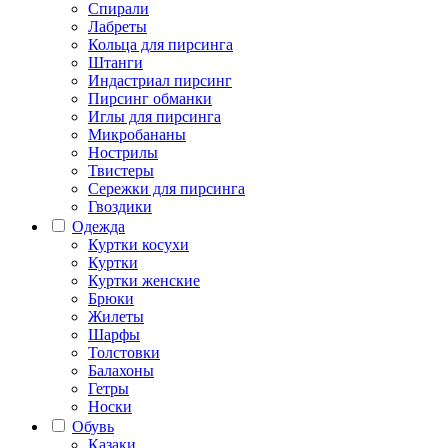
Спирали
Лабреты
Кольца для пирсинга
Штанги
Индастриал пирсинг
Пирсинг обманки
Иглы для пирсинга
Микробананы
Нострилы
Твистеры
Сережки для пирсинга
Гвоздики
Одежда
Куртки косухи
Куртки
Куртки женские
Брюки
Жилеты
Шарфы
Толстовки
Балахоны
Гетры
Носки
Обувь
Казаки