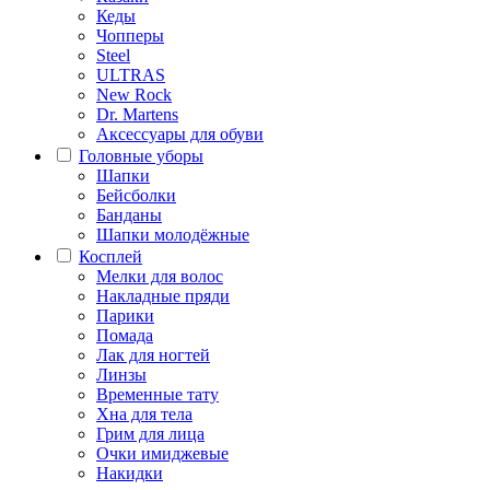
Кеды
Чопперы
Steel
ULTRAS
New Rock
Dr. Martens
Аксессуары для обуви
Головные уборы
Шапки
Бейсболки
Банданы
Шапки молодёжные
Косплей
Мелки для волос
Накладные пряди
Парики
Помада
Лак для ногтей
Линзы
Временные тату
Хна для тела
Грим для лица
Очки имиджевые
Накидки