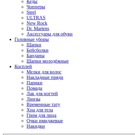
Кеды
Чопперы
Steel
ULTRAS
New Rock
Dr. Martens
Аксессуары для обуви
Головные уборы
Шапки
Бейсболки
Банданы
Шапки молодёжные
Косплей
Мелки для волос
Накладные пряди
Парики
Помада
Лак для ногтей
Линзы
Временные тату
Хна для тела
Грим для лица
Очки имиджевые
Накидки