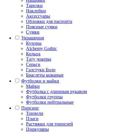
Нашивки
Тарелки
Наклейки
Аксессуары
Обложки для паспорта
Поясные сумки
Сумки
Украшения
Кулоны
Alchemy Gothic
Кольца
Тату чокеры
Серьги
Галстуки Боло
Браслеты кожаные
Футболки и майки
Майки
Футболка с длинным рукавом
Футболки группы
Футболки нейтральные
Пирсинг
Тоннели
Плаги
Растяжки для тоннелей
Циркуляры