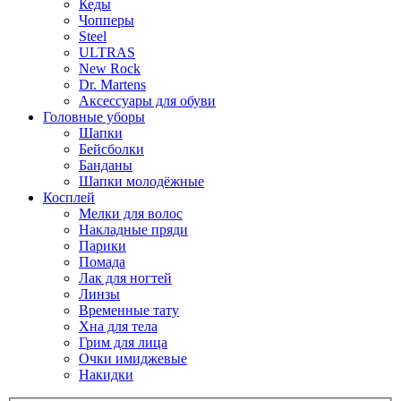
Кеды
Чопперы
Steel
ULTRAS
New Rock
Dr. Martens
Аксессуары для обуви
Головные уборы
Шапки
Бейсболки
Банданы
Шапки молодёжные
Косплей
Мелки для волос
Накладные пряди
Парики
Помада
Лак для ногтей
Линзы
Временные тату
Хна для тела
Грим для лица
Очки имиджевые
Накидки