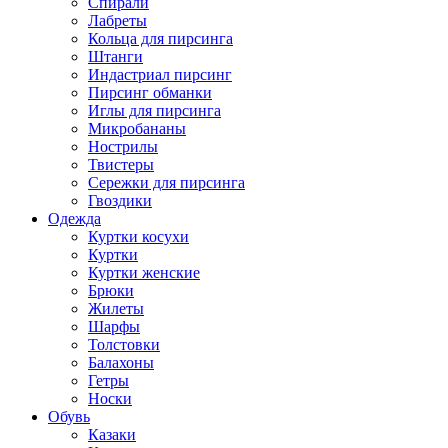
Спирали
Лабреты
Кольца для пирсинга
Штанги
Индастриал пирсинг
Пирсинг обманки
Иглы для пирсинга
Микробананы
Нострилы
Твистеры
Сережки для пирсинга
Гвоздики
Одежда
Куртки косухи
Куртки
Куртки женские
Брюки
Жилеты
Шарфы
Толстовки
Балахоны
Гетры
Носки
Обувь
Казаки