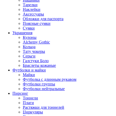
Нашивки
Тарелки
Наклейки
Аксессуары
Обложки для паспорта
Поясные сумки
Сумки
Украшения
Кулоны
Alchemy Gothic
Кольца
Тату чокеры
Серьги
Галстуки Боло
Браслеты кожаные
Футболки и майки
Майки
Футболка с длинным рукавом
Футболки группы
Футболки нейтральные
Пирсинг
Тоннели
Плаги
Растяжки для тоннелей
Циркуляры