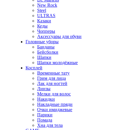
New Rock
Steel
ULTRAS
Казаки
Кеды
Чопперы
Аксессуары для обуви
Головные уборы
Банданы
Бейсболки
Шапки
Шапки молодёжные
Косплей
Временные тату
Грим для лица
Лак для ногтей
Линзы
Мелки для волос
Накидки
Накладные пряди
Очки имиджевые
Парики
Помада
Хна для тела