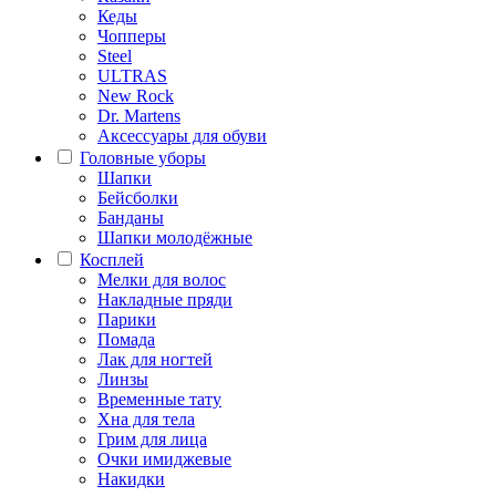
Кеды
Чопперы
Steel
ULTRAS
New Rock
Dr. Martens
Аксессуары для обуви
Головные уборы
Шапки
Бейсболки
Банданы
Шапки молодёжные
Косплей
Мелки для волос
Накладные пряди
Парики
Помада
Лак для ногтей
Линзы
Временные тату
Хна для тела
Грим для лица
Очки имиджевые
Накидки