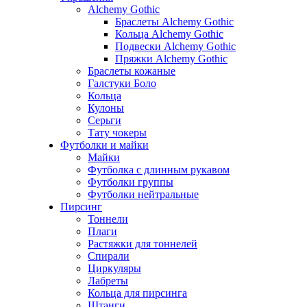
Alchemy Gothic
Браслеты Alchemy Gothic
Кольца Alchemy Gothic
Подвески Alchemy Gothic
Пряжки Alchemy Gothic
Браслеты кожаные
Галстуки Боло
Кольца
Кулоны
Серьги
Тату чокеры
Футболки и майки
Майки
Футболка с длинным рукавом
Футболки группы
Футболки нейтральные
Пирсинг
Тоннели
Плаги
Растяжки для тоннелей
Спирали
Циркуляры
Лабреты
Кольца для пирсинга
Штанги