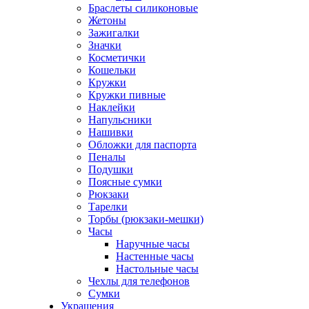
Браслеты силиконовые
Жетоны
Зажигалки
Значки
Косметички
Кошельки
Кружки
Кружки пивные
Наклейки
Напульсники
Нашивки
Обложки для паспорта
Пеналы
Подушки
Поясные сумки
Рюкзаки
Тарелки
Торбы (рюкзаки-мешки)
Часы
Наручные часы
Настенные часы
Настольные часы
Чехлы для телефонов
Сумки
Украшения