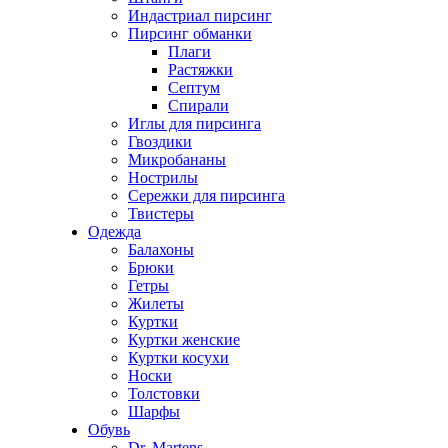
Индастриал пирсинг
Пирсинг обманки
Плаги
Растяжки
Септум
Спирали
Иглы для пирсинга
Гвоздики
Микробананы
Нострилы
Сережки для пирсинга
Твистеры
Одежда
Балахоны
Брюки
Гетры
Жилеты
Куртки
Куртки женские
Куртки косухи
Носки
Толстовки
Шарфы
Обувь
Dr. Martens