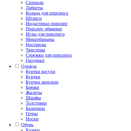
Спирали
Лабреты
Кольца для пирсинга
Штанги
Индастриал пирсинг
Пирсинг обманки
Иглы для пирсинга
Микробананы
Нострилы
Твистеры
Сережки для пирсинга
Гвоздики
Одежда
Куртки косухи
Куртки
Куртки женские
Брюки
Жилеты
Шарфы
Толстовки
Балахоны
Гетры
Носки
Обувь
Казаки