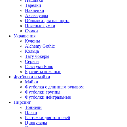
Нашивки
Тарелки
Наклейки
Аксессуары
Обложки для паспорта
Поясные сумки
Сумки
Украшения
Кулоны
Alchemy Gothic
Кольца
Тату чокеры
Серьги
Галстуки Боло
Браслеты кожаные
Футболки и майки
Майки
Футболка с длинным рукавом
Футболки группы
Футболки нейтральные
Пирсинг
Тоннели
Плаги
Растяжки для тоннелей
Циркуляры