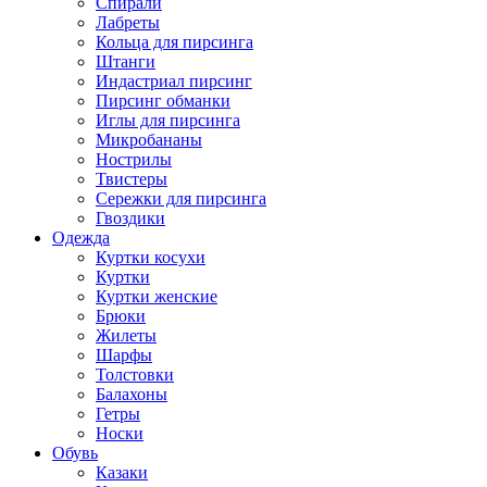
Спирали
Лабреты
Кольца для пирсинга
Штанги
Индастриал пирсинг
Пирсинг обманки
Иглы для пирсинга
Микробананы
Нострилы
Твистеры
Сережки для пирсинга
Гвоздики
Одежда
Куртки косухи
Куртки
Куртки женские
Брюки
Жилеты
Шарфы
Толстовки
Балахоны
Гетры
Носки
Обувь
Казаки