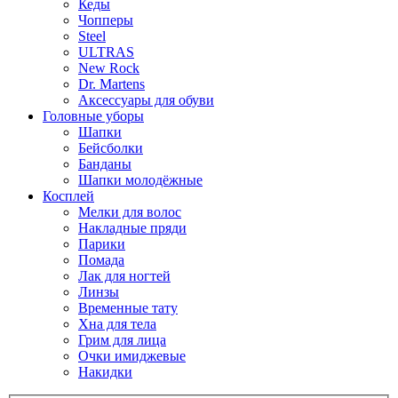
Кеды
Чопперы
Steel
ULTRAS
New Rock
Dr. Martens
Аксессуары для обуви
Головные уборы
Шапки
Бейсболки
Банданы
Шапки молодёжные
Косплей
Мелки для волос
Накладные пряди
Парики
Помада
Лак для ногтей
Линзы
Временные тату
Хна для тела
Грим для лица
Очки имиджевые
Накидки