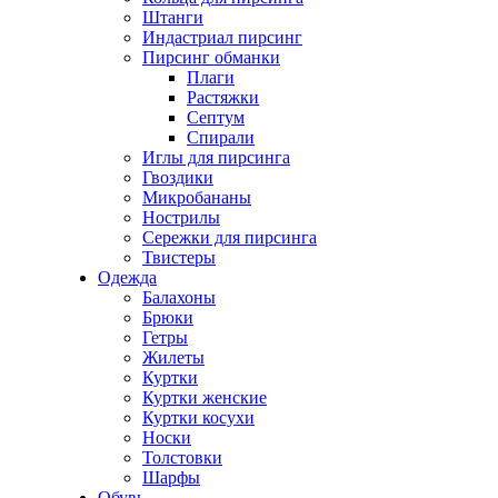
Штанги
Индастриал пирсинг
Пирсинг обманки
Плаги
Растяжки
Септум
Спирали
Иглы для пирсинга
Гвоздики
Микробананы
Нострилы
Сережки для пирсинга
Твистеры
Одежда
Балахоны
Брюки
Гетры
Жилеты
Куртки
Куртки женские
Куртки косухи
Носки
Толстовки
Шарфы
Обувь