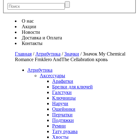
О нас
Акции
Новости
Доставка и Оплата
Контакты
Главная
/
Атрибутика
/
Значки
/
Значок My Chemical
Romance FrnkIero AndThe Cellabration кровь
Атрибутика
Аксессуары
Арафатки
Брелки для ключей
Галстуки
Ключницы
Наручи
Ошейники
Перчатки
Подтяжки
Ремни
Тату рукава
Хвосты