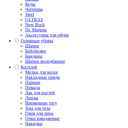
Кеды
Чопперы
Steel
ULTRAS
New Rock
Dr. Martens
Аксессуары для обуви
Головные уборы
Шапки
Бейсболки
Банданы
Шапки молодёжные
Косплей
Мелки для волос
Накладные пряди
Парики
Помада
Лак для ногтей
Линзы
Временные тату
Хна для тела
Грим для лица
Очки имиджевые
Накидки