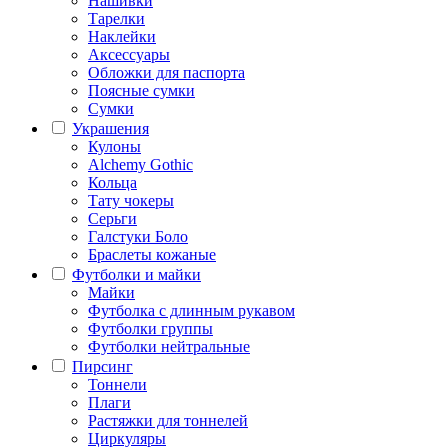
Нашивки
Тарелки
Наклейки
Аксессуары
Обложки для паспорта
Поясные сумки
Сумки
Украшения
Кулоны
Alchemy Gothic
Кольца
Тату чокеры
Серьги
Галстуки Боло
Браслеты кожаные
Футболки и майки
Майки
Футболка с длинным рукавом
Футболки группы
Футболки нейтральные
Пирсинг
Тоннели
Плаги
Растяжки для тоннелей
Циркуляры