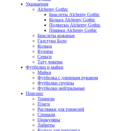
Украшения
Alchemy Gothic
Браслеты Alchemy Gothic
Кольца Alchemy Gothic
Подвески Alchemy Gothic
Пряжки Alchemy Gothic
Браслеты кожаные
Галстуки Боло
Кольца
Кулоны
Серьги
Тату чокеры
Футболки и майки
Майки
Футболка с длинным рукавом
Футболки группы
Футболки нейтральные
Пирсинг
Тоннели
Плаги
Растяжки для тоннелей
Спирали
Циркуляры
Лабреты
Кольца для пирсинга