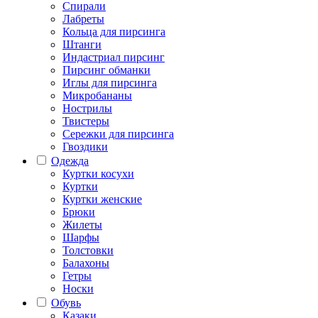
Спирали
Лабреты
Кольца для пирсинга
Штанги
Индастриал пирсинг
Пирсинг обманки
Иглы для пирсинга
Микробананы
Нострилы
Твистеры
Сережки для пирсинга
Гвоздики
Одежда
Куртки косухи
Куртки
Куртки женские
Брюки
Жилеты
Шарфы
Толстовки
Балахоны
Гетры
Носки
Обувь
Казаки