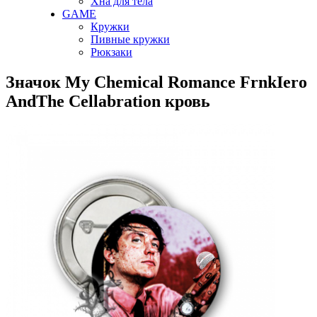
Хна для тела
GAME
Кружки
Пивные кружки
Рюкзаки
Значок My Chemical Romance FrnkIero
AndThe Cellabration кровь