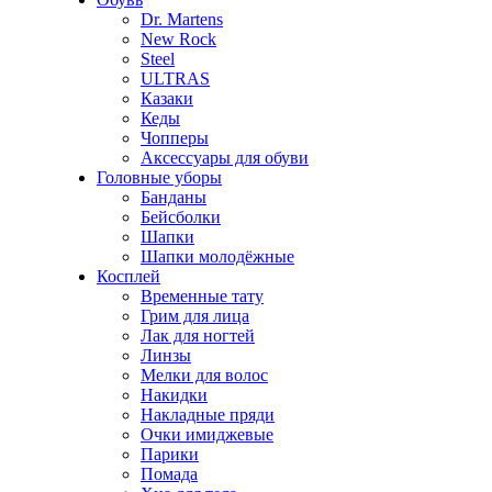
Dr. Martens
New Rock
Steel
ULTRAS
Казаки
Кеды
Чопперы
Аксессуары для обуви
Головные уборы
Банданы
Бейсболки
Шапки
Шапки молодёжные
Косплей
Временные тату
Грим для лица
Лак для ногтей
Линзы
Мелки для волос
Накидки
Накладные пряди
Очки имиджевые
Парики
Помада