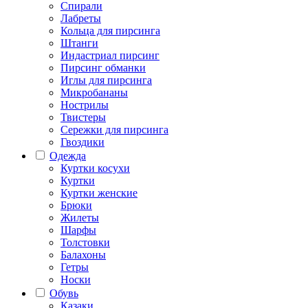
Спирали
Лабреты
Кольца для пирсинга
Штанги
Индастриал пирсинг
Пирсинг обманки
Иглы для пирсинга
Микробананы
Нострилы
Твистеры
Сережки для пирсинга
Гвоздики
Одежда
Куртки косухи
Куртки
Куртки женские
Брюки
Жилеты
Шарфы
Толстовки
Балахоны
Гетры
Носки
Обувь
Казаки