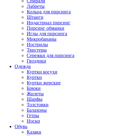
Спирали
Лабреты
Кольца для пирсинга
Штанги
Индастриал пирсинг
Пирсинг обманки
Иглы для пирсинга
Микробананы
Нострилы
Твистеры
Сережки для пирсинга
Гвоздики
Одежда
Куртки косухи
Куртки
Куртки женские
Брюки
Жилеты
Шарфы
Толстовки
Балахоны
Гетры
Носки
Обувь
Казаки