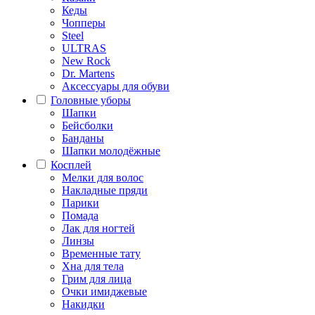
Кеды
Чопперы
Steel
ULTRAS
New Rock
Dr. Martens
Аксессуары для обуви
Головные уборы
Шапки
Бейсболки
Банданы
Шапки молодёжные
Косплей
Мелки для волос
Накладные пряди
Парики
Помада
Лак для ногтей
Линзы
Временные тату
Хна для тела
Грим для лица
Очки имиджевые
Накидки