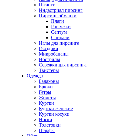
Штанги
Индастриал пирсинг
Пирсинг обманки
Плаги
Растяжки
Септум
Спирали
Иглы для пирсинга
Гвоздики
Микробананы
Нострилы
Сережки для пирсинга
Твистеры
Одежда
Балахоны
Брюки
Гетры
Жилеты
Куртки
Куртки женские
Куртки косухи
Носки
Толстовки
Шарфы
Обувь