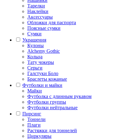
Нашивки
Тарелки
Наклейки
Аксессуары
Обложки для паспорта
Поясные сумки
Сумки
Украшения
Кулоны
Alchemy Gothic
Кольца
Тату чокеры
Серьги
Галстуки Боло
Браслеты кожаные
Футболки и майки
Майки
Футболка с длинным рукавом
Футболки группы
Футболки нейтральные
Пирсинг
Тоннели
Плаги
Растяжки для тоннелей
Циркуляры