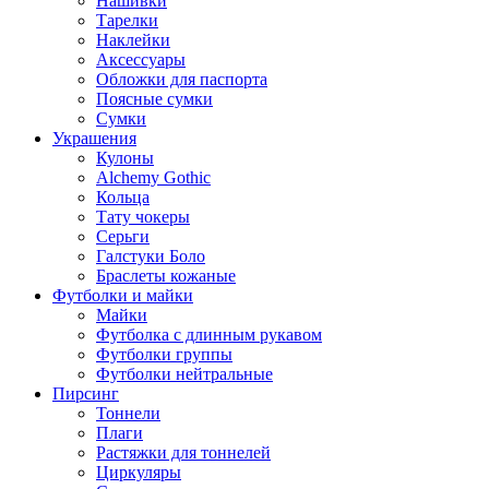
Нашивки
Тарелки
Наклейки
Аксессуары
Обложки для паспорта
Поясные сумки
Сумки
Украшения
Кулоны
Alchemy Gothic
Кольца
Тату чокеры
Серьги
Галстуки Боло
Браслеты кожаные
Футболки и майки
Майки
Футболка с длинным рукавом
Футболки группы
Футболки нейтральные
Пирсинг
Тоннели
Плаги
Растяжки для тоннелей
Циркуляры