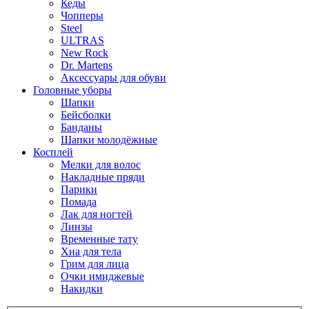
Кеды
Чопперы
Steel
ULTRAS
New Rock
Dr. Martens
Аксессуары для обуви
Головные уборы
Шапки
Бейсболки
Банданы
Шапки молодёжные
Косплей
Мелки для волос
Накладные пряди
Парики
Помада
Лак для ногтей
Линзы
Временные тату
Хна для тела
Грим для лица
Очки имиджевые
Накидки