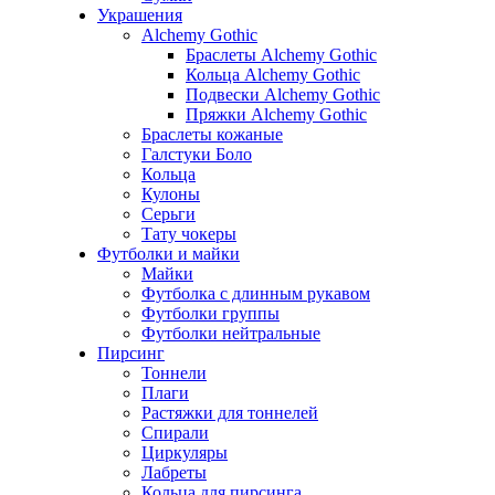
Украшения
Alchemy Gothic
Браслеты Alchemy Gothic
Кольца Alchemy Gothic
Подвески Alchemy Gothic
Пряжки Alchemy Gothic
Браслеты кожаные
Галстуки Боло
Кольца
Кулоны
Серьги
Тату чокеры
Футболки и майки
Майки
Футболка с длинным рукавом
Футболки группы
Футболки нейтральные
Пирсинг
Тоннели
Плаги
Растяжки для тоннелей
Спирали
Циркуляры
Лабреты
Кольца для пирсинга