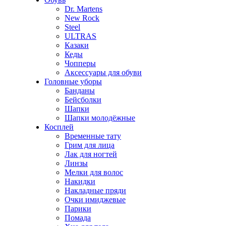
Dr. Martens
New Rock
Steel
ULTRAS
Казаки
Кеды
Чопперы
Аксессуары для обуви
Головные уборы
Банданы
Бейсболки
Шапки
Шапки молодёжные
Косплей
Временные тату
Грим для лица
Лак для ногтей
Линзы
Мелки для волос
Накидки
Накладные пряди
Очки имиджевые
Парики
Помада