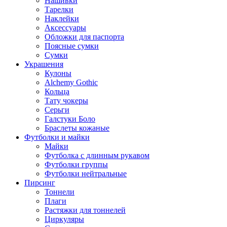
Нашивки
Тарелки
Наклейки
Аксессуары
Обложки для паспорта
Поясные сумки
Сумки
Украшения
Кулоны
Alchemy Gothic
Кольца
Тату чокеры
Серьги
Галстуки Боло
Браслеты кожаные
Футболки и майки
Майки
Футболка с длинным рукавом
Футболки группы
Футболки нейтральные
Пирсинг
Тоннели
Плаги
Растяжки для тоннелей
Циркуляры