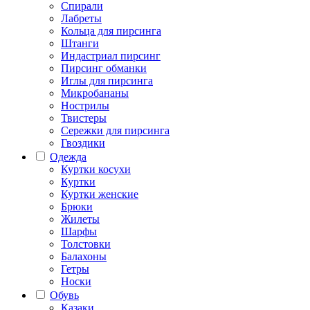
Спирали
Лабреты
Кольца для пирсинга
Штанги
Индастриал пирсинг
Пирсинг обманки
Иглы для пирсинга
Микробананы
Нострилы
Твистеры
Сережки для пирсинга
Гвоздики
Одежда
Куртки косухи
Куртки
Куртки женские
Брюки
Жилеты
Шарфы
Толстовки
Балахоны
Гетры
Носки
Обувь
Казаки