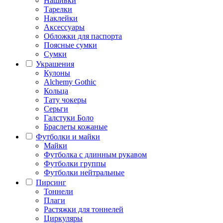
Нашивки
Тарелки
Наклейки
Аксессуары
Обложки для паспорта
Поясные сумки
Сумки
Украшения
Кулоны
Alchemy Gothic
Кольца
Тату чокеры
Серьги
Галстуки Боло
Браслеты кожаные
Футболки и майки
Майки
Футболка с длинным рукавом
Футболки группы
Футболки нейтральные
Пирсинг
Тоннели
Плаги
Растяжки для тоннелей
Циркуляры