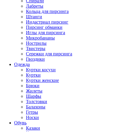
Спирали
Лабреты
Кольца для пирсинга
Штанги
Индастриал пирсинг
Пирсинг обманки
Иглы для пирсинга
Микробананы
Нострилы
Твистеры
Сережки для пирсинга
Гвоздики
Одежда
Куртки косухи
Куртки
Куртки женские
Брюки
Жилеты
Шарфы
Толстовки
Балахоны
Гетры
Носки
Обувь
Казаки