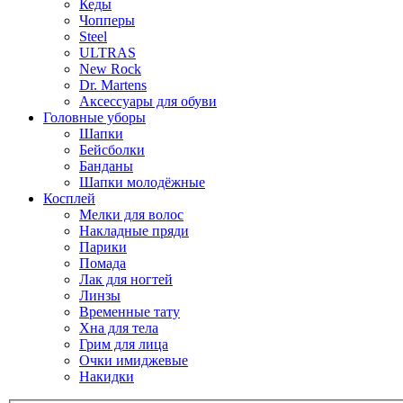
Кеды
Чопперы
Steel
ULTRAS
New Rock
Dr. Martens
Аксессуары для обуви
Головные уборы
Шапки
Бейсболки
Банданы
Шапки молодёжные
Косплей
Мелки для волос
Накладные пряди
Парики
Помада
Лак для ногтей
Линзы
Временные тату
Хна для тела
Грим для лица
Очки имиджевые
Накидки