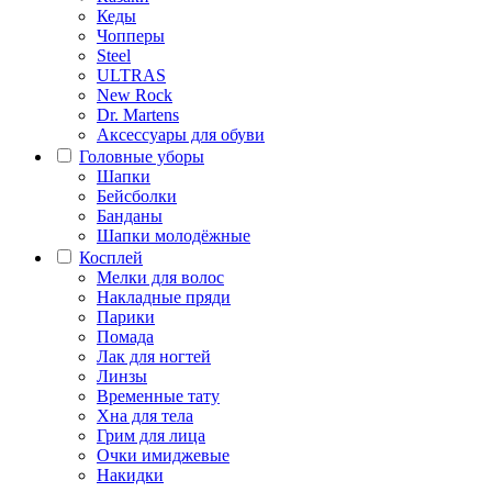
Кеды
Чопперы
Steel
ULTRAS
New Rock
Dr. Martens
Аксессуары для обуви
Головные уборы
Шапки
Бейсболки
Банданы
Шапки молодёжные
Косплей
Мелки для волос
Накладные пряди
Парики
Помада
Лак для ногтей
Линзы
Временные тату
Хна для тела
Грим для лица
Очки имиджевые
Накидки