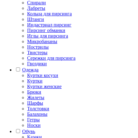
Спирали
Лабреты
Кольца для пирсинга
Штанги
Индастриал пирсинг
Пирсинг обманки
Иглы для пирсинга
Микробананы
Нострилы
Твистеры
Сережки для пирсинга
Гвоздики
Одежда
Куртки косухи
Куртки
Куртки женские
Брюки
Жилеты
Шарфы
Толстовки
Балахоны
Гетры
Носки
Обувь
Казаки