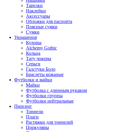
Нашивки
Тарелки
Наклейки
Аксессуары
Обложки для паспорта
Поясные сумки
Сумки
Украшения
Кулоны
Alchemy Gothic
Кольца
Тату чокеры
Серьги
Галстуки Боло
Браслеты кожаные
Футболки и майки
Майки
Футболка с длинным рукавом
Футболки группы
Футболки нейтральные
Пирсинг
Тоннели
Плаги
Растяжки для тоннелей
Циркуляры