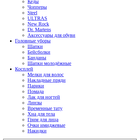
Кеды
Чопперы
Steel
ULTRAS
New Rock
Dr. Martens
Аксессуары для обуви
Головные уборы
Шапки
Бейсболки
Банданы
Шапки молодёжные
Косплей
Мелки для волос
Накладные пряди
Парики
Помада
Лак для ногтей
Линзы
Временные тату
Хна для тела
Грим для лица
Очки имиджевые
Накидки