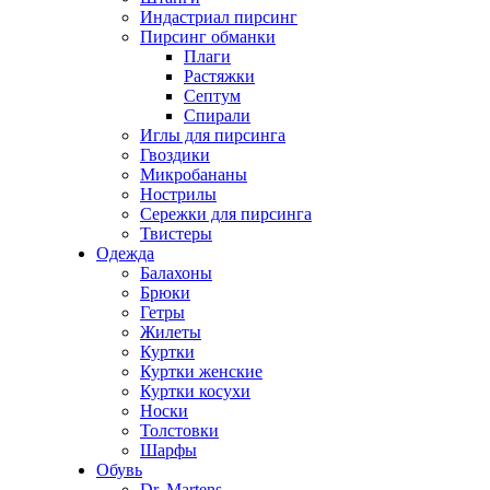
Индастриал пирсинг
Пирсинг обманки
Плаги
Растяжки
Септум
Спирали
Иглы для пирсинга
Гвоздики
Микробананы
Нострилы
Сережки для пирсинга
Твистеры
Одежда
Балахоны
Брюки
Гетры
Жилеты
Куртки
Куртки женские
Куртки косухи
Носки
Толстовки
Шарфы
Обувь
Dr. Martens