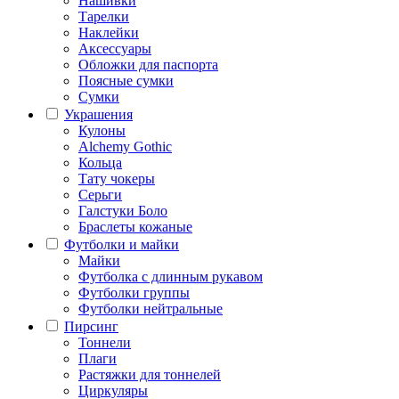
Нашивки
Тарелки
Наклейки
Аксессуары
Обложки для паспорта
Поясные сумки
Сумки
Украшения
Кулоны
Alchemy Gothic
Кольца
Тату чокеры
Серьги
Галстуки Боло
Браслеты кожаные
Футболки и майки
Майки
Футболка с длинным рукавом
Футболки группы
Футболки нейтральные
Пирсинг
Тоннели
Плаги
Растяжки для тоннелей
Циркуляры