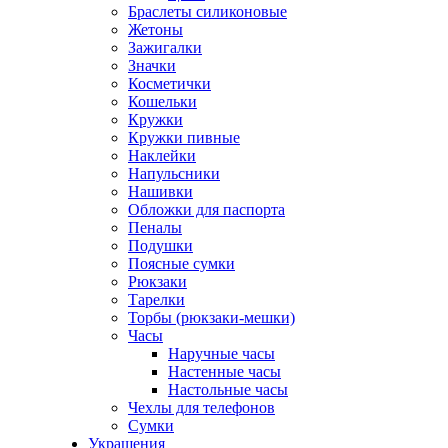
Браслеты силиконовые
Жетоны
Зажигалки
Значки
Косметички
Кошельки
Кружки
Кружки пивные
Наклейки
Напульсники
Нашивки
Обложки для паспорта
Пеналы
Подушки
Поясные сумки
Рюкзаки
Тарелки
Торбы (рюкзаки-мешки)
Часы
Наручные часы
Настенные часы
Настольные часы
Чехлы для телефонов
Сумки
Украшения