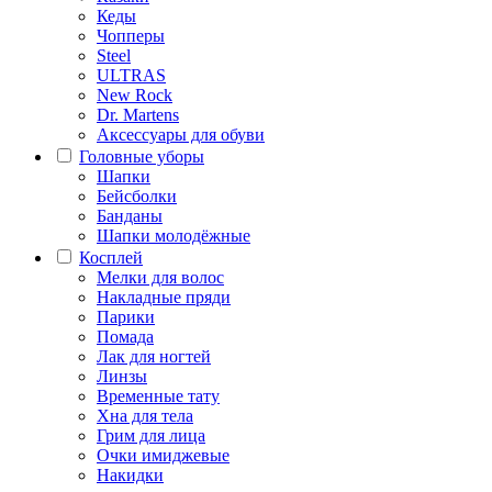
Кеды
Чопперы
Steel
ULTRAS
New Rock
Dr. Martens
Аксессуары для обуви
Головные уборы
Шапки
Бейсболки
Банданы
Шапки молодёжные
Косплей
Мелки для волос
Накладные пряди
Парики
Помада
Лак для ногтей
Линзы
Временные тату
Хна для тела
Грим для лица
Очки имиджевые
Накидки