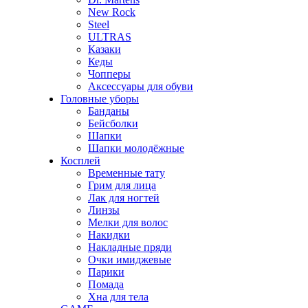
New Rock
Steel
ULTRAS
Казаки
Кеды
Чопперы
Аксессуары для обуви
Головные уборы
Банданы
Бейсболки
Шапки
Шапки молодёжные
Косплей
Временные тату
Грим для лица
Лак для ногтей
Линзы
Мелки для волос
Накидки
Накладные пряди
Очки имиджевые
Парики
Помада
Хна для тела