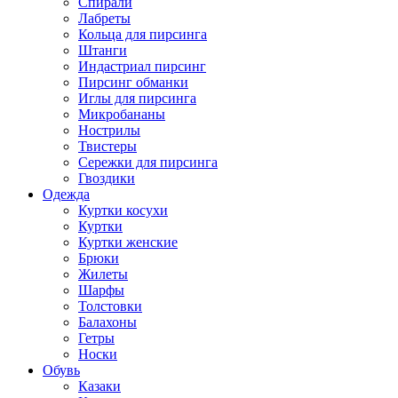
Спирали
Лабреты
Кольца для пирсинга
Штанги
Индастриал пирсинг
Пирсинг обманки
Иглы для пирсинга
Микробананы
Нострилы
Твистеры
Сережки для пирсинга
Гвоздики
Одежда
Куртки косухи
Куртки
Куртки женские
Брюки
Жилеты
Шарфы
Толстовки
Балахоны
Гетры
Носки
Обувь
Казаки