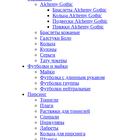
Alchemy Gothic
Браслеты Alchemy Gothic
Кольца Alchemy Gothic
Подвески Alchemy Gothic
Пряжки Alchemy Gothic
Браслеты кожаные
Галстуки Боло
Кольца
Кулоны
Серьги
Тату чокеры
Футболки и майки
Майки
Футболка с длинным рукавом
Футболки группы
Футболки нейтральные
Пирсинг
Тоннели
Плаги
Растяжки для тоннелей
Спирали
Циркуляры
Лабреты
Кольца для пирсинга
Штанги