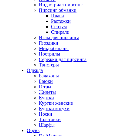
Индастриал пирсинг
Пирсинг обманки
Плаги
Растяжки
Септум
Спирали
Иглы для пирсинга
Гвоздики
Микробананы
Нострилы
Сережки для пирсинга
Твистеры
Одежда
Балахоны
Брюки
Гетры
Жилеты
Куртки
Куртки женские
Куртки косухи
Носки
Толстовки
Шарфы
Обувь
Dr. Martens