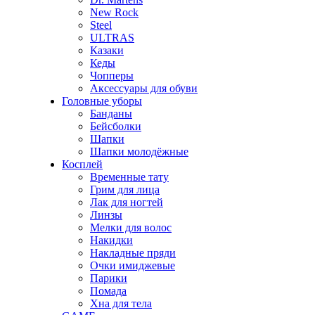
New Rock
Steel
ULTRAS
Казаки
Кеды
Чопперы
Аксессуары для обуви
Головные уборы
Банданы
Бейсболки
Шапки
Шапки молодёжные
Косплей
Временные тату
Грим для лица
Лак для ногтей
Линзы
Мелки для волос
Накидки
Накладные пряди
Очки имиджевые
Парики
Помада
Хна для тела