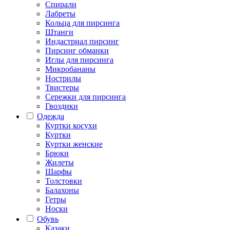
Спирали
Лабреты
Кольца для пирсинга
Штанги
Индастриал пирсинг
Пирсинг обманки
Иглы для пирсинга
Микробананы
Нострилы
Твистеры
Сережки для пирсинга
Гвоздики
Одежда
Куртки косухи
Куртки
Куртки женские
Брюки
Жилеты
Шарфы
Толстовки
Балахоны
Гетры
Носки
Обувь
Казаки