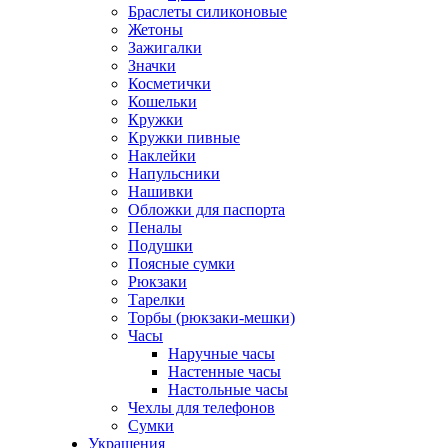
Браслеты силиконовые
Жетоны
Зажигалки
Значки
Косметички
Кошельки
Кружки
Кружки пивные
Наклейки
Напульсники
Нашивки
Обложки для паспорта
Пеналы
Подушки
Поясные сумки
Рюкзаки
Тарелки
Торбы (рюкзаки-мешки)
Часы
Наручные часы
Настенные часы
Настольные часы
Чехлы для телефонов
Сумки
Украшения