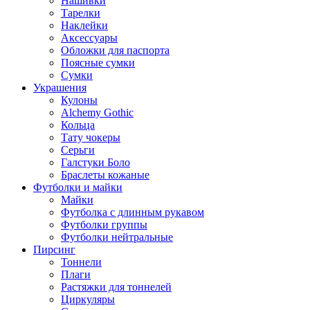
Нашивки
Тарелки
Наклейки
Аксессуары
Обложки для паспорта
Поясные сумки
Сумки
Украшения
Кулоны
Alchemy Gothic
Кольца
Тату чокеры
Серьги
Галстуки Боло
Браслеты кожаные
Футболки и майки
Майки
Футболка с длинным рукавом
Футболки группы
Футболки нейтральные
Пирсинг
Тоннели
Плаги
Растяжки для тоннелей
Циркуляры