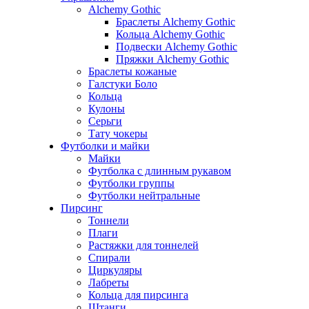
Alchemy Gothic
Браслеты Alchemy Gothic
Кольца Alchemy Gothic
Подвески Alchemy Gothic
Пряжки Alchemy Gothic
Браслеты кожаные
Галстуки Боло
Кольца
Кулоны
Серьги
Тату чокеры
Футболки и майки
Майки
Футболка с длинным рукавом
Футболки группы
Футболки нейтральные
Пирсинг
Тоннели
Плаги
Растяжки для тоннелей
Спирали
Циркуляры
Лабреты
Кольца для пирсинга
Штанги