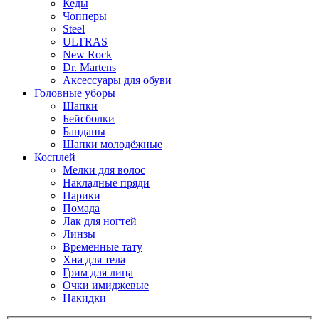
Кеды
Чопперы
Steel
ULTRAS
New Rock
Dr. Martens
Аксессуары для обуви
Головные уборы
Шапки
Бейсболки
Банданы
Шапки молодёжные
Косплей
Мелки для волос
Накладные пряди
Парики
Помада
Лак для ногтей
Линзы
Временные тату
Хна для тела
Грим для лица
Очки имиджевые
Накидки