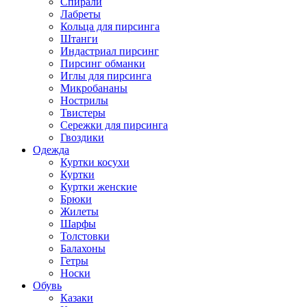
Спирали
Лабреты
Кольца для пирсинга
Штанги
Индастриал пирсинг
Пирсинг обманки
Иглы для пирсинга
Микробананы
Нострилы
Твистеры
Сережки для пирсинга
Гвоздики
Одежда
Куртки косухи
Куртки
Куртки женские
Брюки
Жилеты
Шарфы
Толстовки
Балахоны
Гетры
Носки
Обувь
Казаки