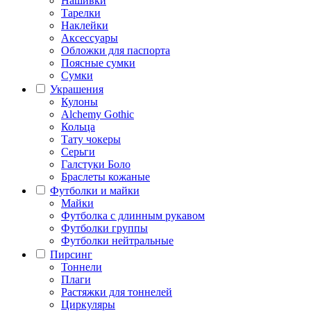
Нашивки
Тарелки
Наклейки
Аксессуары
Обложки для паспорта
Поясные сумки
Сумки
Украшения
Кулоны
Alchemy Gothic
Кольца
Тату чокеры
Серьги
Галстуки Боло
Браслеты кожаные
Футболки и майки
Майки
Футболка с длинным рукавом
Футболки группы
Футболки нейтральные
Пирсинг
Тоннели
Плаги
Растяжки для тоннелей
Циркуляры