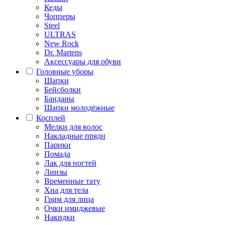
Кеды
Чопперы
Steel
ULTRAS
New Rock
Dr. Martens
Аксессуары для обуви
Головные уборы
Шапки
Бейсболки
Банданы
Шапки молодёжные
Косплей
Мелки для волос
Накладные пряди
Парики
Помада
Лак для ногтей
Линзы
Временные тату
Хна для тела
Грим для лица
Очки имиджевые
Накидки