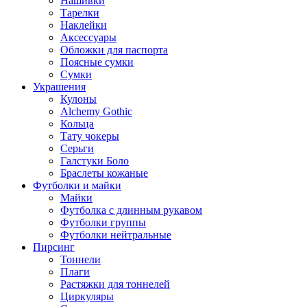
Нашивки
Тарелки
Наклейки
Аксессуары
Обложки для паспорта
Поясные сумки
Сумки
Украшения
Кулоны
Alchemy Gothic
Кольца
Тату чокеры
Серьги
Галстуки Боло
Браслеты кожаные
Футболки и майки
Майки
Футболка с длинным рукавом
Футболки группы
Футболки нейтральные
Пирсинг
Тоннели
Плаги
Растяжки для тоннелей
Циркуляры