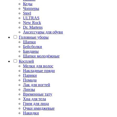
Кеды
Чопперы
Steel
ULTRAS
New Rock
Dr. Martens
Аксессуары для обуви
Головные уборы
Шапки
Бейсболки
Банданы
Шапки молодёжные
Косплей
Мелки для волос
Накладные пряди
Парики
Помада
Лак для ногтей
Линзы
Временные тату
Хна для тела
Грим для лица
Очки имиджевые
Накидки