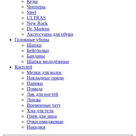
Кеды
Чопперы
Steel
ULTRAS
New Rock
Dr. Martens
Аксессуары для обуви
Головные уборы
Шапки
Бейсболки
Банданы
Шапки молодёжные
Косплей
Мелки для волос
Накладные пряди
Парики
Помада
Лак для ногтей
Линзы
Временные тату
Хна для тела
Грим для лица
Очки имиджевые
Накидки