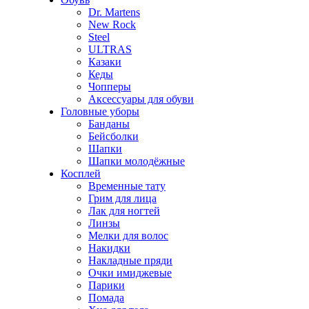
Dr. Martens
New Rock
Steel
ULTRAS
Казаки
Кеды
Чопперы
Аксессуары для обуви
Головные уборы
Банданы
Бейсболки
Шапки
Шапки молодёжные
Косплей
Временные тату
Грим для лица
Лак для ногтей
Линзы
Мелки для волос
Накидки
Накладные пряди
Очки имиджевые
Парики
Помада