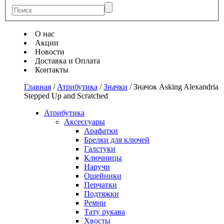
О нас
Акции
Новости
Доставка и Оплата
Контакты
Главная
/
Атрибутика
/
Значки
/
Значок Asking Alexandria
Stepped Up and Scratched
Атрибутика
Аксессуары
Арафатки
Брелки для ключей
Галстуки
Ключницы
Наручи
Ошейники
Перчатки
Подтяжки
Ремни
Тату рукава
Хвосты