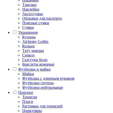
Нашивки
Тарелки
Наклейки
Аксессуары
Обложки для паспорта
Поясные сумки
Сумки
Украшения
Кулоны
Alchemy Gothic
Кольца
Тату чокеры
Серьги
Галстуки Боло
Браслеты кожаные
Футболки и майки
Майки
Футболка с длинным рукавом
Футболки группы
Футболки нейтральные
Пирсинг
Тоннели
Плаги
Растяжки для тоннелей
Циркуляры