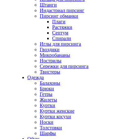
Штанги
Индастриал пирсинг
Пирсинг обманки
Плаги
Растяжки
Септум
Спирали
Иглы для пирсинга
Гвоздики
Микробананы
Нострилы
Сережки для пирсинга
Твистеры
Одежда
Балахоны
Брюки
Гетры
Жилеты
Куртки
Куртки женские
Куртки косухи
Носки
Толстовки
Шарфы
Обувь