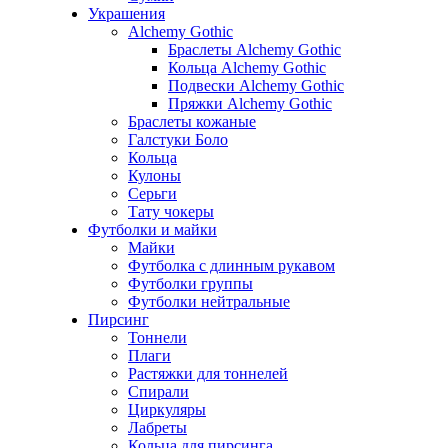
Украшения
Alchemy Gothic
Браслеты Alchemy Gothic
Кольца Alchemy Gothic
Подвески Alchemy Gothic
Пряжки Alchemy Gothic
Браслеты кожаные
Галстуки Боло
Кольца
Кулоны
Серьги
Тату чокеры
Футболки и майки
Майки
Футболка с длинным рукавом
Футболки группы
Футболки нейтральные
Пирсинг
Тоннели
Плаги
Растяжки для тоннелей
Спирали
Циркуляры
Лабреты
Кольца для пирсинга