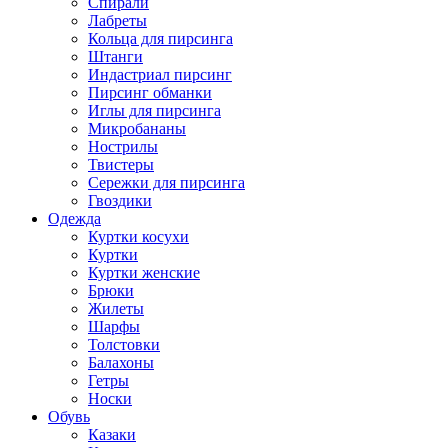
Спирали
Лабреты
Кольца для пирсинга
Штанги
Индастриал пирсинг
Пирсинг обманки
Иглы для пирсинга
Микробананы
Нострилы
Твистеры
Сережки для пирсинга
Гвоздики
Одежда
Куртки косухи
Куртки
Куртки женские
Брюки
Жилеты
Шарфы
Толстовки
Балахоны
Гетры
Носки
Обувь
Казаки