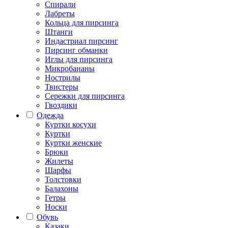
Спирали
Лабреты
Кольца для пирсинга
Штанги
Индастриал пирсинг
Пирсинг обманки
Иглы для пирсинга
Микробананы
Нострилы
Твистеры
Сережки для пирсинга
Гвоздики
Одежда
Куртки косухи
Куртки
Куртки женские
Брюки
Жилеты
Шарфы
Толстовки
Балахоны
Гетры
Носки
Обувь
Казаки