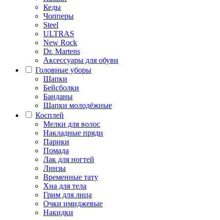
Кеды
Чопперы
Steel
ULTRAS
New Rock
Dr. Martens
Аксессуары для обуви
Головные уборы
Шапки
Бейсболки
Банданы
Шапки молодёжные
Косплей
Мелки для волос
Накладные пряди
Парики
Помада
Лак для ногтей
Линзы
Временные тату
Хна для тела
Грим для лица
Очки имиджевые
Накидки