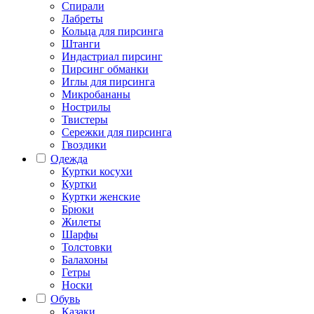
Спирали
Лабреты
Кольца для пирсинга
Штанги
Индастриал пирсинг
Пирсинг обманки
Иглы для пирсинга
Микробананы
Нострилы
Твистеры
Сережки для пирсинга
Гвоздики
Одежда
Куртки косухи
Куртки
Куртки женские
Брюки
Жилеты
Шарфы
Толстовки
Балахоны
Гетры
Носки
Обувь
Казаки