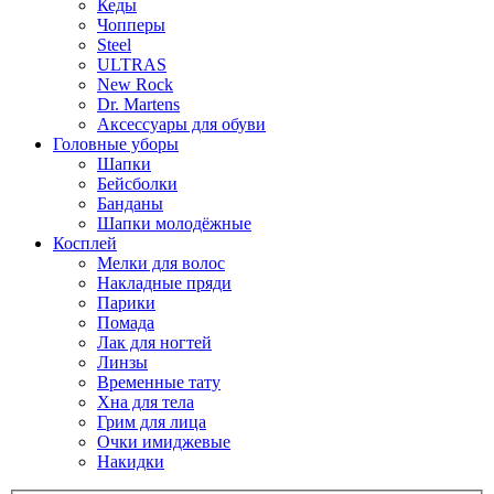
Кеды
Чопперы
Steel
ULTRAS
New Rock
Dr. Martens
Аксессуары для обуви
Головные уборы
Шапки
Бейсболки
Банданы
Шапки молодёжные
Косплей
Мелки для волос
Накладные пряди
Парики
Помада
Лак для ногтей
Линзы
Временные тату
Хна для тела
Грим для лица
Очки имиджевые
Накидки