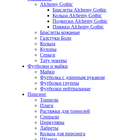
Alchemy Gothic
Браслеты Alchemy Gothic
Кольца Alchemy Gothic
Подвески Alchemy Gothic
Пряжки Alchemy Gothic
Браслеты кожаные
Галстуки Боло
Кольца
Кулоны
Серьги
Тату чокеры
Футболки и майки
Майки
Футболка с длинным рукавом
Футболки группы
Футболки нейтральные
Пирсинг
Тоннели
Плаги
Растяжки для тоннелей
Спирали
Циркуляры
Лабреты
Кольца для пирсинга
Штанги