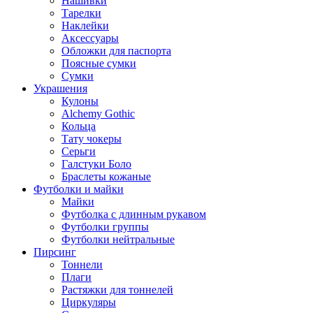
Нашивки
Тарелки
Наклейки
Аксессуары
Обложки для паспорта
Поясные сумки
Сумки
Украшения
Кулоны
Alchemy Gothic
Кольца
Тату чокеры
Серьги
Галстуки Боло
Браслеты кожаные
Футболки и майки
Майки
Футболка с длинным рукавом
Футболки группы
Футболки нейтральные
Пирсинг
Тоннели
Плаги
Растяжки для тоннелей
Циркуляры