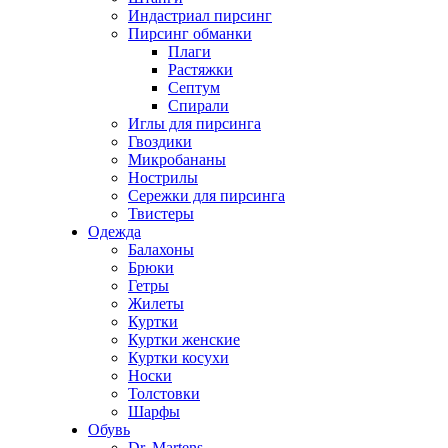
Индастриал пирсинг
Пирсинг обманки
Плаги
Растяжки
Септум
Спирали
Иглы для пирсинга
Гвоздики
Микробананы
Нострилы
Сережки для пирсинга
Твистеры
Одежда
Балахоны
Брюки
Гетры
Жилеты
Куртки
Куртки женские
Куртки косухи
Носки
Толстовки
Шарфы
Обувь
Dr. Martens