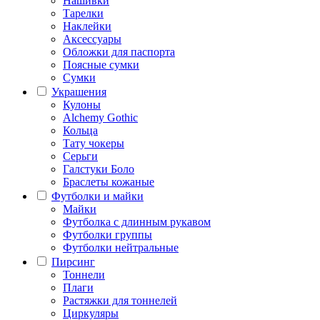
Нашивки
Тарелки
Наклейки
Аксессуары
Обложки для паспорта
Поясные сумки
Сумки
Украшения
Кулоны
Alchemy Gothic
Кольца
Тату чокеры
Серьги
Галстуки Боло
Браслеты кожаные
Футболки и майки
Майки
Футболка с длинным рукавом
Футболки группы
Футболки нейтральные
Пирсинг
Тоннели
Плаги
Растяжки для тоннелей
Циркуляры