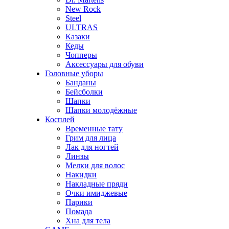
New Rock
Steel
ULTRAS
Казаки
Кеды
Чопперы
Аксессуары для обуви
Головные уборы
Банданы
Бейсболки
Шапки
Шапки молодёжные
Косплей
Временные тату
Грим для лица
Лак для ногтей
Линзы
Мелки для волос
Накидки
Накладные пряди
Очки имиджевые
Парики
Помада
Хна для тела