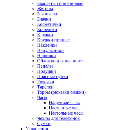
Браслеты силиконовые
Жетоны
Зажигалки
Значки
Косметички
Кошельки
Кружки
Кружки пивные
Наклейки
Напульсники
Нашивки
Обложки для паспорта
Пеналы
Подушки
Поясные сумки
Рюкзаки
Тарелки
Торбы (рюкзаки-мешки)
Часы
Наручные часы
Настенные часы
Настольные часы
Чехлы для телефонов
Сумки
Украшения