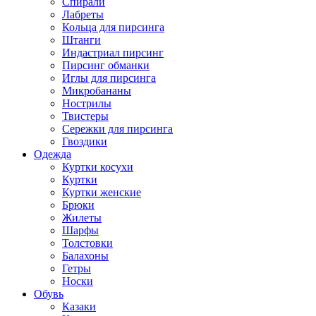
Спирали
Лабреты
Кольца для пирсинга
Штанги
Индастриал пирсинг
Пирсинг обманки
Иглы для пирсинга
Микробананы
Нострилы
Твистеры
Сережки для пирсинга
Гвоздики
Одежда
Куртки косухи
Куртки
Куртки женские
Брюки
Жилеты
Шарфы
Толстовки
Балахоны
Гетры
Носки
Обувь
Казаки