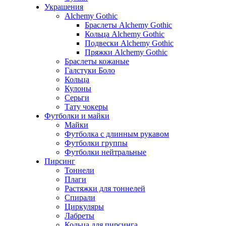
Украшения
Alchemy Gothic
Браслеты Alchemy Gothic
Кольца Alchemy Gothic
Подвески Alchemy Gothic
Пряжки Alchemy Gothic
Браслеты кожаные
Галстуки Боло
Кольца
Кулоны
Серьги
Тату чокеры
Футболки и майки
Майки
Футболка с длинным рукавом
Футболки группы
Футболки нейтральные
Пирсинг
Тоннели
Плаги
Растяжки для тоннелей
Спирали
Циркуляры
Лабреты
Кольца для пирсинга