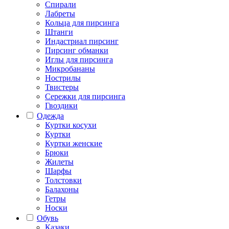
Спирали
Лабреты
Кольца для пирсинга
Штанги
Индастриал пирсинг
Пирсинг обманки
Иглы для пирсинга
Микробананы
Нострилы
Твистеры
Сережки для пирсинга
Гвоздики
Одежда
Куртки косухи
Куртки
Куртки женские
Брюки
Жилеты
Шарфы
Толстовки
Балахоны
Гетры
Носки
Обувь
Казаки