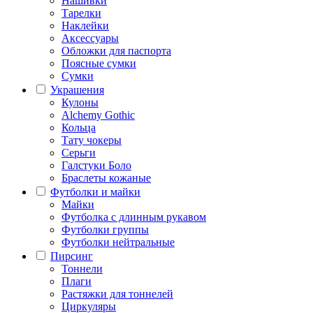
Нашивки
Тарелки
Наклейки
Аксессуары
Обложки для паспорта
Поясные сумки
Сумки
Украшения
Кулоны
Alchemy Gothic
Кольца
Тату чокеры
Серьги
Галстуки Боло
Браслеты кожаные
Футболки и майки
Майки
Футболка с длинным рукавом
Футболки группы
Футболки нейтральные
Пирсинг
Тоннели
Плаги
Растяжки для тоннелей
Циркуляры