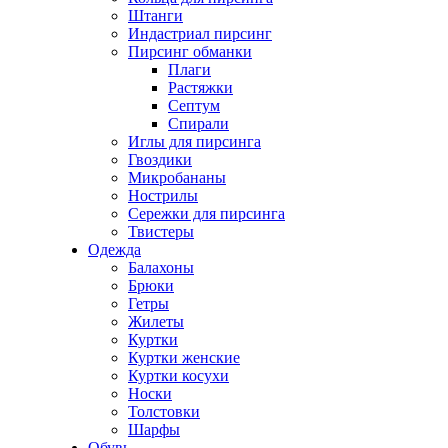
Штанги
Индастриал пирсинг
Пирсинг обманки
Плаги
Растяжки
Септум
Спирали
Иглы для пирсинга
Гвоздики
Микробананы
Нострилы
Сережки для пирсинга
Твистеры
Одежда
Балахоны
Брюки
Гетры
Жилеты
Куртки
Куртки женские
Куртки косухи
Носки
Толстовки
Шарфы
Обувь