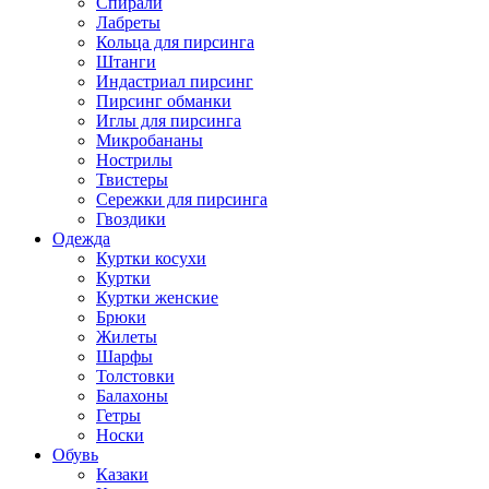
Спирали
Лабреты
Кольца для пирсинга
Штанги
Индастриал пирсинг
Пирсинг обманки
Иглы для пирсинга
Микробананы
Нострилы
Твистеры
Сережки для пирсинга
Гвоздики
Одежда
Куртки косухи
Куртки
Куртки женские
Брюки
Жилеты
Шарфы
Толстовки
Балахоны
Гетры
Носки
Обувь
Казаки