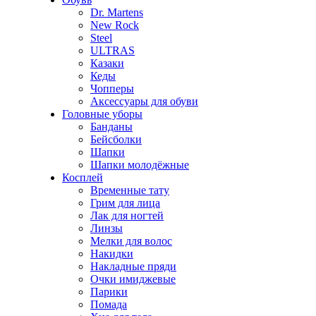
Dr. Martens
New Rock
Steel
ULTRAS
Казаки
Кеды
Чопперы
Аксессуары для обуви
Головные уборы
Банданы
Бейсболки
Шапки
Шапки молодёжные
Косплей
Временные тату
Грим для лица
Лак для ногтей
Линзы
Мелки для волос
Накидки
Накладные пряди
Очки имиджевые
Парики
Помада