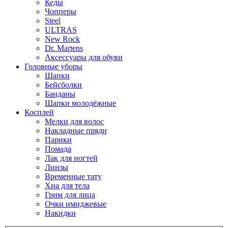
Кеды
Чопперы
Steel
ULTRAS
New Rock
Dr. Martens
Аксессуары для обуви
Головные уборы
Шапки
Бейсболки
Банданы
Шапки молодёжные
Косплей
Мелки для волос
Накладные пряди
Парики
Помада
Лак для ногтей
Линзы
Временные тату
Хна для тела
Грим для лица
Очки имиджевые
Накидки