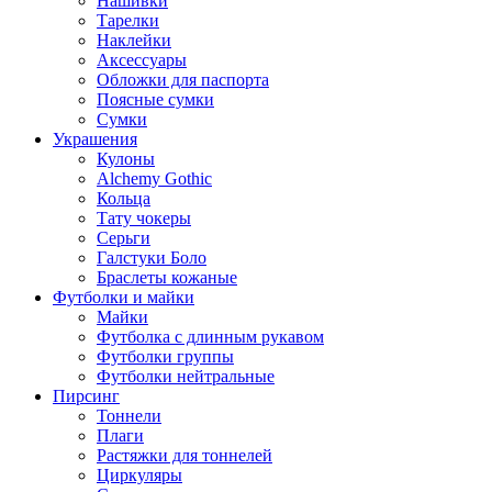
Нашивки
Тарелки
Наклейки
Аксессуары
Обложки для паспорта
Поясные сумки
Сумки
Украшения
Кулоны
Alchemy Gothic
Кольца
Тату чокеры
Серьги
Галстуки Боло
Браслеты кожаные
Футболки и майки
Майки
Футболка с длинным рукавом
Футболки группы
Футболки нейтральные
Пирсинг
Тоннели
Плаги
Растяжки для тоннелей
Циркуляры