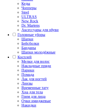
Кеды
Чопперы
Steel
ULTRAS
New Rock
Dr. Martens
Аксессуары для обуви
Головные уборы
Шапки
Бейсболки
Банданы
Шапки молодёжные
Косплей
Мелки для волос
Накладные пряди
Парики
Помада
Лак для ногтей
Линзы
Временные тату
Хна для тела
Грим для лица
Очки имиджевые
Накидки