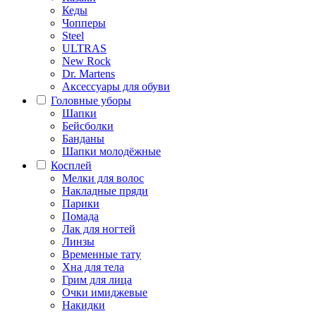
Кеды
Чопперы
Steel
ULTRAS
New Rock
Dr. Martens
Аксессуары для обуви
Головные уборы
Шапки
Бейсболки
Банданы
Шапки молодёжные
Косплей
Мелки для волос
Накладные пряди
Парики
Помада
Лак для ногтей
Линзы
Временные тату
Хна для тела
Грим для лица
Очки имиджевые
Накидки