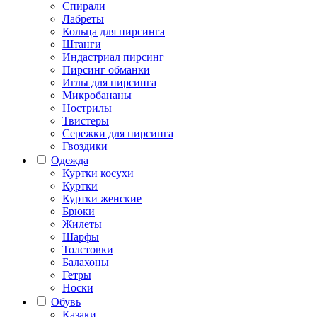
Спирали
Лабреты
Кольца для пирсинга
Штанги
Индастриал пирсинг
Пирсинг обманки
Иглы для пирсинга
Микробананы
Нострилы
Твистеры
Сережки для пирсинга
Гвоздики
Одежда
Куртки косухи
Куртки
Куртки женские
Брюки
Жилеты
Шарфы
Толстовки
Балахоны
Гетры
Носки
Обувь
Казаки