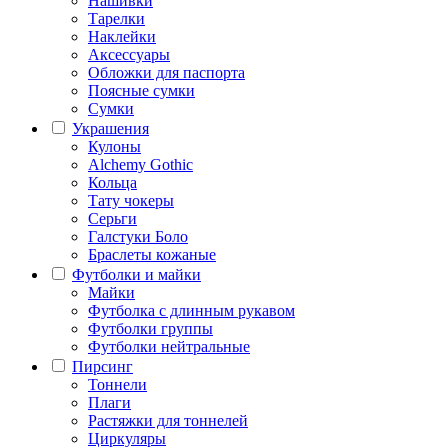
Нашивки
Тарелки
Наклейки
Аксессуары
Обложки для паспорта
Поясные сумки
Сумки
Украшения
Кулоны
Alchemy Gothic
Кольца
Тату чокеры
Серьги
Галстуки Боло
Браслеты кожаные
Футболки и майки
Майки
Футболка с длинным рукавом
Футболки группы
Футболки нейтральные
Пирсинг
Тоннели
Плаги
Растяжки для тоннелей
Циркуляры