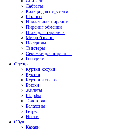
Спирали
Лабреты
Кольца для пирсинга
Штанги
Индастриал пирсинг
Пирсинг обманки
Иглы для пирсинга
Микробананы
Нострилы
Твистеры
Сережки для пирсинга
Гвоздики
Одежда
Куртки косухи
Куртки
Куртки женские
Брюки
Жилеты
Шарфы
Толстовки
Балахоны
Гетры
Носки
Обувь
Казаки