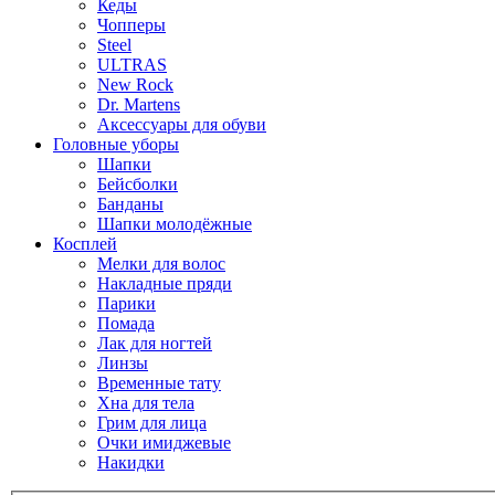
Кеды
Чопперы
Steel
ULTRAS
New Rock
Dr. Martens
Аксессуары для обуви
Головные уборы
Шапки
Бейсболки
Банданы
Шапки молодёжные
Косплей
Мелки для волос
Накладные пряди
Парики
Помада
Лак для ногтей
Линзы
Временные тату
Хна для тела
Грим для лица
Очки имиджевые
Накидки