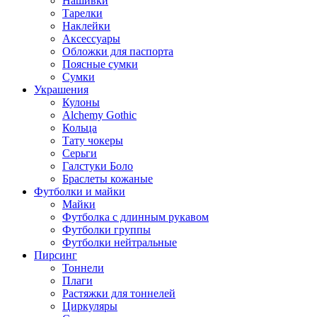
Нашивки
Тарелки
Наклейки
Аксессуары
Обложки для паспорта
Поясные сумки
Сумки
Украшения
Кулоны
Alchemy Gothic
Кольца
Тату чокеры
Серьги
Галстуки Боло
Браслеты кожаные
Футболки и майки
Майки
Футболка с длинным рукавом
Футболки группы
Футболки нейтральные
Пирсинг
Тоннели
Плаги
Растяжки для тоннелей
Циркуляры