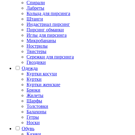
Спирали
Лабреты
Кольца для пирсинга
Штанги
Индастриал пирсинг
Пирсинг обманки
Иглы для пирсинга
Микробананы
Нострилы
Твистеры
Сережки для пирсинга
Гвоздики
Одежда
Куртки косухи
Куртки
Куртки женские
Брюки
Жилеты
Шарфы
Толстовки
Балахоны
Гетры
Носки
Обувь
Казаки