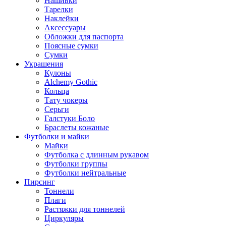
Нашивки
Тарелки
Наклейки
Аксессуары
Обложки для паспорта
Поясные сумки
Сумки
Украшения
Кулоны
Alchemy Gothic
Кольца
Тату чокеры
Серьги
Галстуки Боло
Браслеты кожаные
Футболки и майки
Майки
Футболка с длинным рукавом
Футболки группы
Футболки нейтральные
Пирсинг
Тоннели
Плаги
Растяжки для тоннелей
Циркуляры