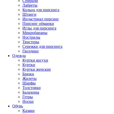
Спирали
Лабреты
Кольца для пирсинга
Штанги
Индастриал пирсинг
Пирсинг обманки
Иглы для пирсинга
Микробананы
Нострилы
Твистеры
Сережки для пирсинга
Гвоздики
Одежда
Куртки косухи
Куртки
Куртки женские
Брюки
Жилеты
Шарфы
Толстовки
Балахоны
Гетры
Носки
Обувь
Казаки