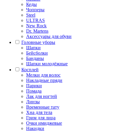
Кеды
Чопперы
Steel
ULTRAS
New Rock
Dr. Martens
Аксессуары для обуви
Головные уборы
Шапки
Бейсболки
Банданы
Шапки молодёжные
Косплей
Мелки для волос
Накладные пряди
Парики
Помада
Лак для ногтей
Линзы
Временные тату
Хна для тела
Грим для лица
Очки имиджевые
Накидки