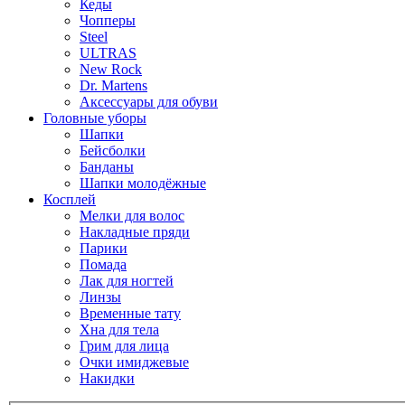
Кеды
Чопперы
Steel
ULTRAS
New Rock
Dr. Martens
Аксессуары для обуви
Головные уборы
Шапки
Бейсболки
Банданы
Шапки молодёжные
Косплей
Мелки для волос
Накладные пряди
Парики
Помада
Лак для ногтей
Линзы
Временные тату
Хна для тела
Грим для лица
Очки имиджевые
Накидки