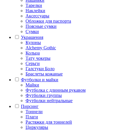
Нашивки
Тарелки
Наклейки
Аксессуары
Обложки для паспорта
Поясные сумки
Сумки
Украшения
Кулоны
Alchemy Gothic
Кольца
Тату чокеры
Серьги
Галстуки Боло
Браслеты кожаные
Футболки и майки
Майки
Футболка с длинным рукавом
Футболки группы
Футболки нейтральные
Пирсинг
Тоннели
Плаги
Растяжки для тоннелей
Циркуляры