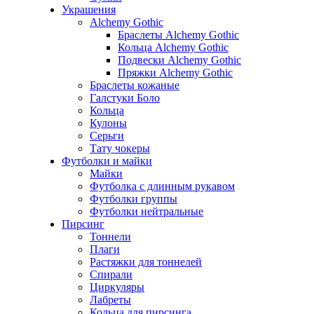
Украшения
Alchemy Gothic
Браслеты Alchemy Gothic
Кольца Alchemy Gothic
Подвески Alchemy Gothic
Пряжки Alchemy Gothic
Браслеты кожаные
Галстуки Боло
Кольца
Кулоны
Серьги
Тату чокеры
Футболки и майки
Майки
Футболка с длинным рукавом
Футболки группы
Футболки нейтральные
Пирсинг
Тоннели
Плаги
Растяжки для тоннелей
Спирали
Циркуляры
Лабреты
Кольца для пирсинга