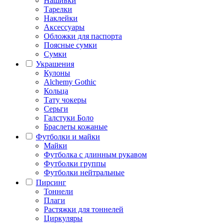
Нашивки
Тарелки
Наклейки
Аксессуары
Обложки для паспорта
Поясные сумки
Сумки
Украшения
Кулоны
Alchemy Gothic
Кольца
Тату чокеры
Серьги
Галстуки Боло
Браслеты кожаные
Футболки и майки
Майки
Футболка с длинным рукавом
Футболки группы
Футболки нейтральные
Пирсинг
Тоннели
Плаги
Растяжки для тоннелей
Циркуляры