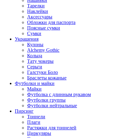
Нашивки
Тарелки
Наклейки
Аксессуары
Обложки для паспорта
Поясные сумки
Сумки
Украшения
Кулоны
Alchemy Gothic
Кольца
Тату чокеры
Серьги
Галстуки Боло
Браслеты кожаные
Футболки и майки
Майки
Футболка с длинным рукавом
Футболки группы
Футболки нейтральные
Пирсинг
Тоннели
Плаги
Растяжки для тоннелей
Циркуляры