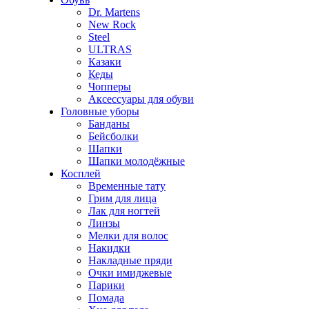
Dr. Martens
New Rock
Steel
ULTRAS
Казаки
Кеды
Чопперы
Аксессуары для обуви
Головные уборы
Банданы
Бейсболки
Шапки
Шапки молодёжные
Косплей
Временные тату
Грим для лица
Лак для ногтей
Линзы
Мелки для волос
Накидки
Накладные пряди
Очки имиджевые
Парики
Помада