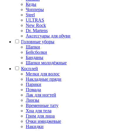
Кеды
Чопперы
Steel
ULTRAS
New Rock
Dr. Martens
Аксессуары для обуви
Головные уборы
Шапки
Бейсболки
Банданы
Шапки молодёжные
Косплей
Мелки для волос
Накладные пряди
Парики
Помада
Лак для ногтей
Линзы
Временные тату
Хна для тела
Грим для лица
Очки имиджевые
Накидки