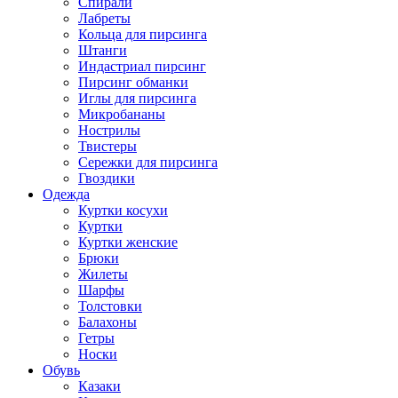
Спирали
Лабреты
Кольца для пирсинга
Штанги
Индастриал пирсинг
Пирсинг обманки
Иглы для пирсинга
Микробананы
Нострилы
Твистеры
Сережки для пирсинга
Гвоздики
Одежда
Куртки косухи
Куртки
Куртки женские
Брюки
Жилеты
Шарфы
Толстовки
Балахоны
Гетры
Носки
Обувь
Казаки