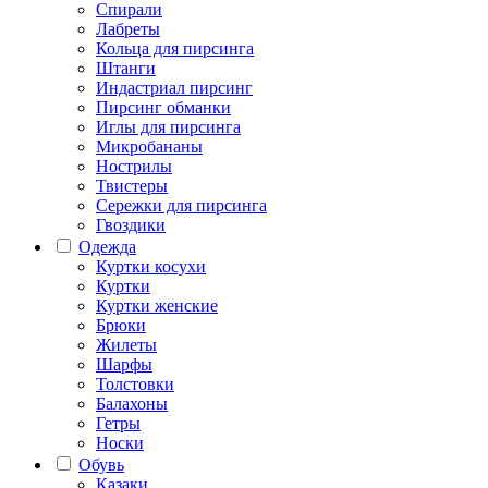
Спирали
Лабреты
Кольца для пирсинга
Штанги
Индастриал пирсинг
Пирсинг обманки
Иглы для пирсинга
Микробананы
Нострилы
Твистеры
Сережки для пирсинга
Гвоздики
Одежда
Куртки косухи
Куртки
Куртки женские
Брюки
Жилеты
Шарфы
Толстовки
Балахоны
Гетры
Носки
Обувь
Казаки