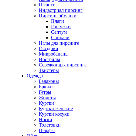
Штанги
Индастриал пирсинг
Пирсинг обманки
Плаги
Растяжки
Септум
Спирали
Иглы для пирсинга
Гвоздики
Микробананы
Нострилы
Сережки для пирсинга
Твистеры
Одежда
Балахоны
Брюки
Гетры
Жилеты
Куртки
Куртки женские
Куртки косухи
Носки
Толстовки
Шарфы
Обувь