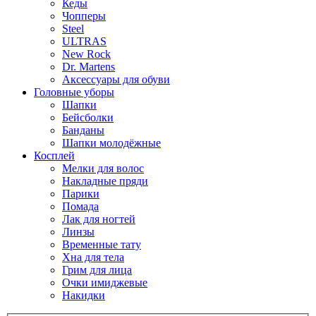
Кеды
Чопперы
Steel
ULTRAS
New Rock
Dr. Martens
Аксессуары для обуви
Головные уборы
Шапки
Бейсболки
Банданы
Шапки молодёжные
Косплей
Мелки для волос
Накладные пряди
Парики
Помада
Лак для ногтей
Линзы
Временные тату
Хна для тела
Грим для лица
Очки имиджевые
Накидки