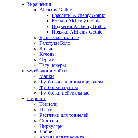
Украшения
Alchemy Gothic
Браслеты Alchemy Gothic
Кольца Alchemy Gothic
Подвески Alchemy Gothic
Пряжки Alchemy Gothic
Браслеты кожаные
Галстуки Боло
Кольца
Кулоны
Серьги
Тату чокеры
Футболки и майки
Майки
Футболка с длинным рукавом
Футболки группы
Футболки нейтральные
Пирсинг
Тоннели
Плаги
Растяжки для тоннелей
Спирали
Циркуляры
Лабреты
Кольца для пирсинга