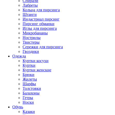
Спирали
Лабреты
Кольца для пирсинга
Штанги
Индастриал пирсинг
Пирсинг обманки
Иглы для пирсинга
Микробананы
Нострилы
Твистеры
Сережки для пирсинга
Гвоздики
Одежда
Куртки косухи
Куртки
Куртки женские
Брюки
Жилеты
Шарфы
Толстовки
Балахоны
Гетры
Носки
Обувь
Казаки