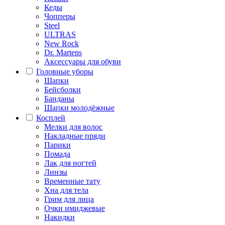
Кеды
Чопперы
Steel
ULTRAS
New Rock
Dr. Martens
Аксессуары для обуви
Головные уборы
Шапки
Бейсболки
Банданы
Шапки молодёжные
Косплей
Мелки для волос
Накладные пряди
Парики
Помада
Лак для ногтей
Линзы
Временные тату
Хна для тела
Грим для лица
Очки имиджевые
Накидки