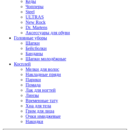
Кеды
Чопперы
Steel
ULTRAS
New Rock
Dr. Martens
Аксессуары для обуви
Головные уборы
Шапки
Бейсболки
Банданы
Шапки молодёжные
Косплей
Мелки для волос
Накладные пряди
Парики
Помада
Лак для ногтей
Линзы
Временные тату
Хна для тела
Грим для лица
Очки имиджевые
Накидки