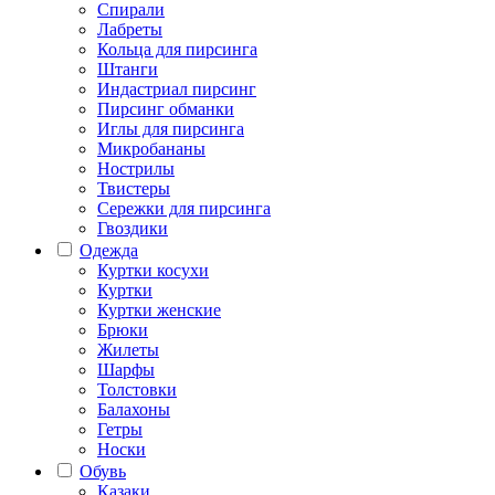
Спирали
Лабреты
Кольца для пирсинга
Штанги
Индастриал пирсинг
Пирсинг обманки
Иглы для пирсинга
Микробананы
Нострилы
Твистеры
Сережки для пирсинга
Гвоздики
Одежда
Куртки косухи
Куртки
Куртки женские
Брюки
Жилеты
Шарфы
Толстовки
Балахоны
Гетры
Носки
Обувь
Казаки