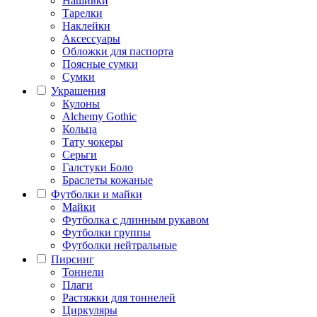
Нашивки
Тарелки
Наклейки
Аксессуары
Обложки для паспорта
Поясные сумки
Сумки
Украшения
Кулоны
Alchemy Gothic
Кольца
Тату чокеры
Серьги
Галстуки Боло
Браслеты кожаные
Футболки и майки
Майки
Футболка с длинным рукавом
Футболки группы
Футболки нейтральные
Пирсинг
Тоннели
Плаги
Растяжки для тоннелей
Циркуляры