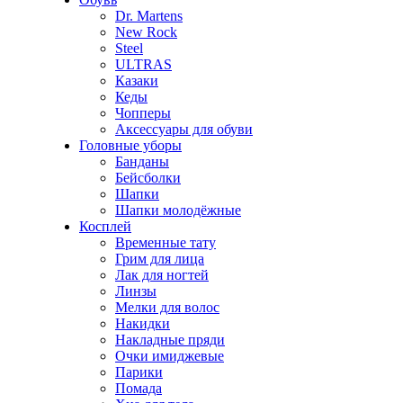
Dr. Martens
New Rock
Steel
ULTRAS
Казаки
Кеды
Чопперы
Аксессуары для обуви
Головные уборы
Банданы
Бейсболки
Шапки
Шапки молодёжные
Косплей
Временные тату
Грим для лица
Лак для ногтей
Линзы
Мелки для волос
Накидки
Накладные пряди
Очки имиджевые
Парики
Помада