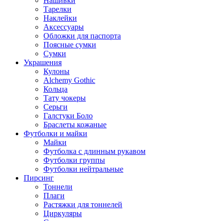
Нашивки
Тарелки
Наклейки
Аксессуары
Обложки для паспорта
Поясные сумки
Сумки
Украшения
Кулоны
Alchemy Gothic
Кольца
Тату чокеры
Серьги
Галстуки Боло
Браслеты кожаные
Футболки и майки
Майки
Футболка с длинным рукавом
Футболки группы
Футболки нейтральные
Пирсинг
Тоннели
Плаги
Растяжки для тоннелей
Циркуляры