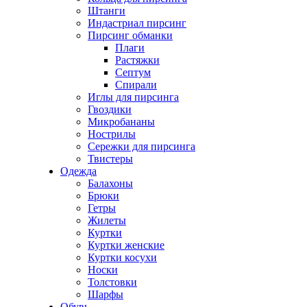
Штанги
Индастриал пирсинг
Пирсинг обманки
Плаги
Растяжки
Септум
Спирали
Иглы для пирсинга
Гвоздики
Микробананы
Нострилы
Сережки для пирсинга
Твистеры
Одежда
Балахоны
Брюки
Гетры
Жилеты
Куртки
Куртки женские
Куртки косухи
Носки
Толстовки
Шарфы
Обувь