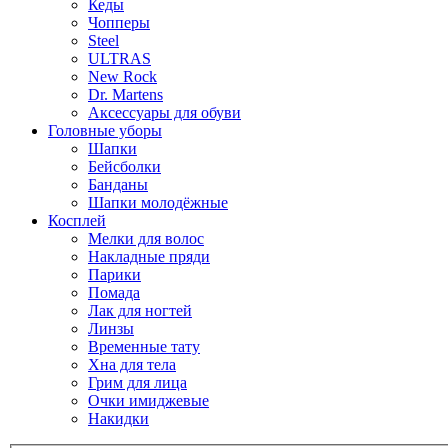
Кеды
Чопперы
Steel
ULTRAS
New Rock
Dr. Martens
Аксессуары для обуви
Головные уборы
Шапки
Бейсболки
Банданы
Шапки молодёжные
Косплей
Мелки для волос
Накладные пряди
Парики
Помада
Лак для ногтей
Линзы
Временные тату
Хна для тела
Грим для лица
Очки имиджевые
Накидки