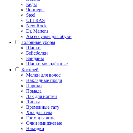
Кеды
Чопперы
Steel
ULTRAS
New Rock
Dr. Martens
Аксессуары для обуви
Головные уборы
Шапки
Бейсболки
Банданы
Шапки молодёжные
Косплей
Мелки для волос
Накладные пряди
Парики
Помада
Лак для ногтей
Линзы
Временные тату
Хна для тела
Грим для лица
Очки имиджевые
Накидки