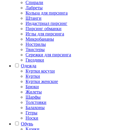
Спирали
Лабреты
Кольца для пирсинга
Штанги
Индастриал пирсинг
Пирсинг обманки
Иглы для пирсинга
Микробананы
Нострилы
Твистеры
Сережки для пирсинга
Гвоздики
Одежда
Куртки косухи
Куртки
Куртки женские
Брюки
Жилеты
Шарфы
Толстовки
Балахоны
Гетры
Носки
Обувь
Казаки