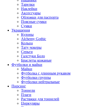
Нашивки
Тарелки
Наклейки
Аксессуары
Обложки для паспорта
Поясные сумки
Сумки
Украшения
Кулоны
Alchemy Gothic
Кольца
Тату чокеры
Серьги
Галстуки Боло
Браслеты кожаные
Футболки и майки
Майки
Футболка с длинным рукавом
Футболки группы
Футболки нейтральные
Пирсинг
Тоннели
Плаги
Растяжки для тоннелей
Циркуляры