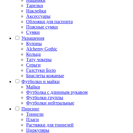
Нашивки
Тарелки
Наклейки
Аксессуары
Обложки для паспорта
Поясные сумки
Сумки
Украшения
Кулоны
Alchemy Gothic
Кольца
Тату чокеры
Серьги
Галстуки Боло
Браслеты кожаные
Футболки и майки
Майки
Футболка с длинным рукавом
Футболки группы
Футболки нейтральные
Пирсинг
Тоннели
Плаги
Растяжки для тоннелей
Циркуляры