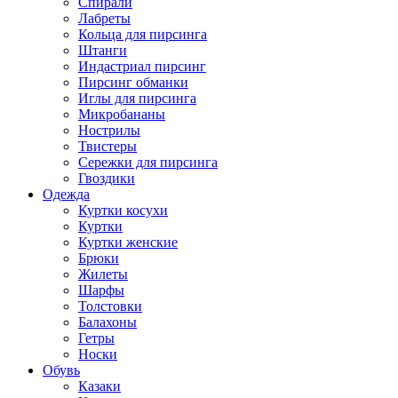
Спирали
Лабреты
Кольца для пирсинга
Штанги
Индастриал пирсинг
Пирсинг обманки
Иглы для пирсинга
Микробананы
Нострилы
Твистеры
Сережки для пирсинга
Гвоздики
Одежда
Куртки косухи
Куртки
Куртки женские
Брюки
Жилеты
Шарфы
Толстовки
Балахоны
Гетры
Носки
Обувь
Казаки