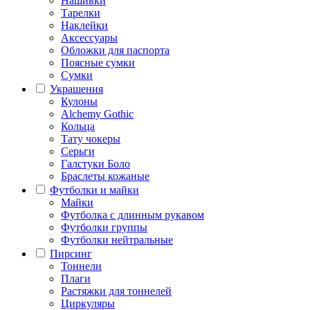
Нашивки
Тарелки
Наклейки
Аксессуары
Обложки для паспорта
Поясные сумки
Сумки
Украшения
Кулоны
Alchemy Gothic
Кольца
Тату чокеры
Серьги
Галстуки Боло
Браслеты кожаные
Футболки и майки
Майки
Футболка с длинным рукавом
Футболки группы
Футболки нейтральные
Пирсинг
Тоннели
Плаги
Растяжки для тоннелей
Циркуляры