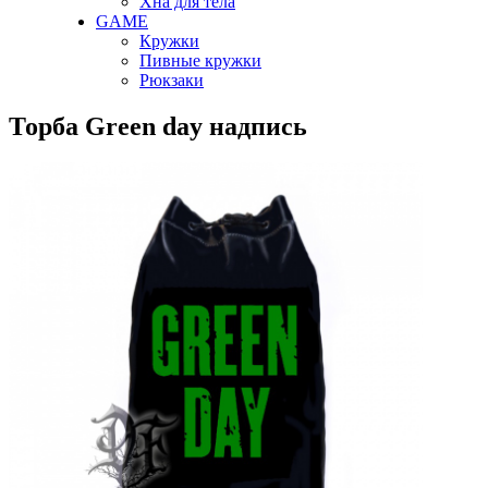
Хна для тела
GAME
Кружки
Пивные кружки
Рюкзаки
Торба Green day надпись