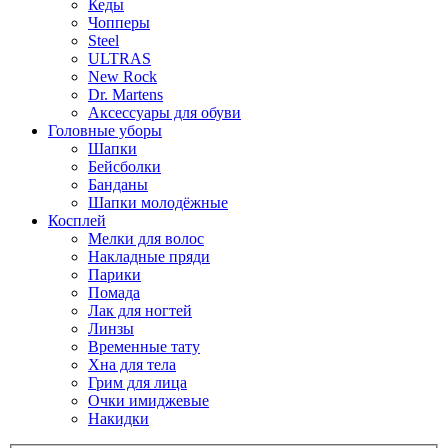
Кеды
Чопперы
Steel
ULTRAS
New Rock
Dr. Martens
Аксессуары для обуви
Головные уборы
Шапки
Бейсболки
Банданы
Шапки молодёжные
Косплей
Мелки для волос
Накладные пряди
Парики
Помада
Лак для ногтей
Линзы
Временные тату
Хна для тела
Грим для лица
Очки имиджевые
Накидки