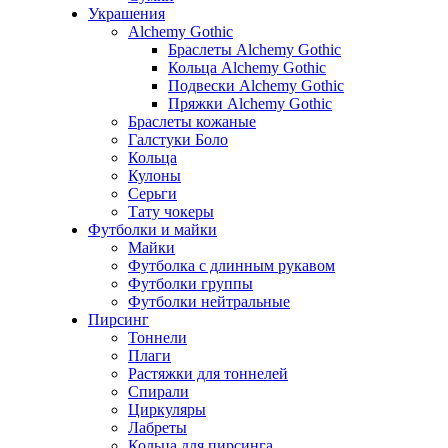
Украшения
Alchemy Gothic
Браслеты Alchemy Gothic
Кольца Alchemy Gothic
Подвески Alchemy Gothic
Пряжки Alchemy Gothic
Браслеты кожаные
Галстуки Боло
Кольца
Кулоны
Серьги
Тату чокеры
Футболки и майки
Майки
Футболка с длинным рукавом
Футболки группы
Футболки нейтральные
Пирсинг
Тоннели
Плаги
Растяжки для тоннелей
Спирали
Циркуляры
Лабреты
Кольца для пирсинга