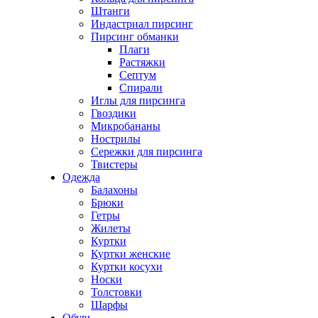
Штанги
Индастриал пирсинг
Пирсинг обманки
Плаги
Растяжки
Септум
Спирали
Иглы для пирсинга
Гвоздики
Микробананы
Нострилы
Сережки для пирсинга
Твистеры
Одежда
Балахоны
Брюки
Гетры
Жилеты
Куртки
Куртки женские
Куртки косухи
Носки
Толстовки
Шарфы
Обувь