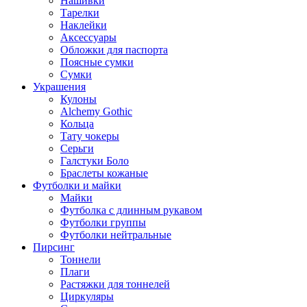
Нашивки
Тарелки
Наклейки
Аксессуары
Обложки для паспорта
Поясные сумки
Сумки
Украшения
Кулоны
Alchemy Gothic
Кольца
Тату чокеры
Серьги
Галстуки Боло
Браслеты кожаные
Футболки и майки
Майки
Футболка с длинным рукавом
Футболки группы
Футболки нейтральные
Пирсинг
Тоннели
Плаги
Растяжки для тоннелей
Циркуляры