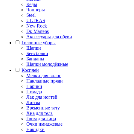
Кеды
Чопперы
Steel
ULTRAS
New Rock
Dr. Martens
Аксессуары для обуви
Головные уборы
Шапки
Бейсболки
Банданы
Шапки молодёжные
Косплей
Мелки для волос
Накладные пряди
Парики
Помада
Лак для ногтей
Линзы
Временные тату
Хна для тела
Грим для лица
Очки имиджевые
Накидки