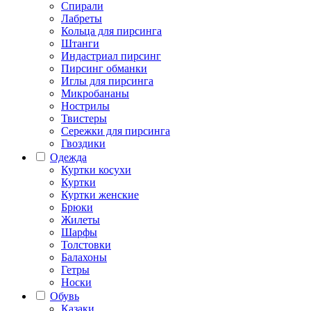
Спирали
Лабреты
Кольца для пирсинга
Штанги
Индастриал пирсинг
Пирсинг обманки
Иглы для пирсинга
Микробананы
Нострилы
Твистеры
Сережки для пирсинга
Гвоздики
Одежда
Куртки косухи
Куртки
Куртки женские
Брюки
Жилеты
Шарфы
Толстовки
Балахоны
Гетры
Носки
Обувь
Казаки