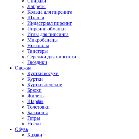
Спирали
Лабреты
Кольца для пирсинга
Штанги
Индастриал пирсинг
Пирсинг обманки
Иглы для пирсинга
Микробананы
Нострилы
Твистеры
Сережки для пирсинга
Гвоздики
Одежда
Куртки косухи
Куртки
Куртки женские
Брюки
Жилеты
Шарфы
Толстовки
Балахоны
Гетры
Носки
Обувь
Казаки