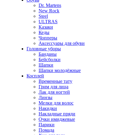
Dr. Martens
New Rock
Steel
ULTRAS
Казаки
Кеды
Чопперы
Аксессуары для обуви
Головные уборы
Банданы
Бейсболки
Шапки
Шапки молодёжные
Косплей
Временные тату
Грим для лица
Лак для ногтей
Линзы
Мелки для волос
Накидки
Накладные пряди
Очки имиджевые
Парики
Помада