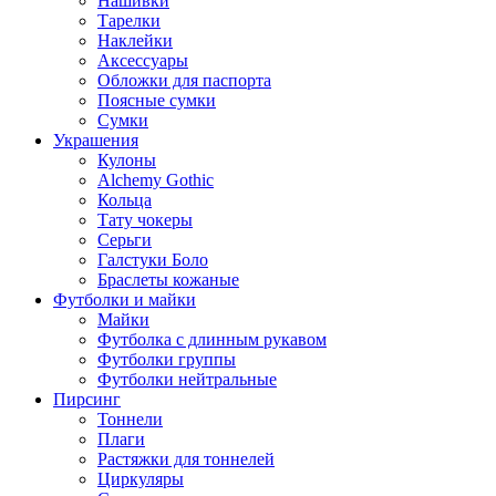
Нашивки
Тарелки
Наклейки
Аксессуары
Обложки для паспорта
Поясные сумки
Сумки
Украшения
Кулоны
Alchemy Gothic
Кольца
Тату чокеры
Серьги
Галстуки Боло
Браслеты кожаные
Футболки и майки
Майки
Футболка с длинным рукавом
Футболки группы
Футболки нейтральные
Пирсинг
Тоннели
Плаги
Растяжки для тоннелей
Циркуляры