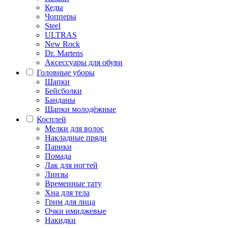
Кеды
Чопперы
Steel
ULTRAS
New Rock
Dr. Martens
Аксессуары для обуви
Головные уборы
Шапки
Бейсболки
Банданы
Шапки молодёжные
Косплей
Мелки для волос
Накладные пряди
Парики
Помада
Лак для ногтей
Линзы
Временные тату
Хна для тела
Грим для лица
Очки имиджевые
Накидки