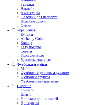
Нашивки
Тарелки
Наклейки
Аксессуары
Обложки для паспорта
Поясные сумки
Сумки
Украшения
Кулоны
Alchemy Gothic
Кольца
Тату чокеры
Серьги
Галстуки Боло
Браслеты кожаные
Футболки и майки
Майки
Футболка с длинным рукавом
Футболки группы
Футболки нейтральные
Пирсинг
Тоннели
Плаги
Растяжки для тоннелей
Циркуляры