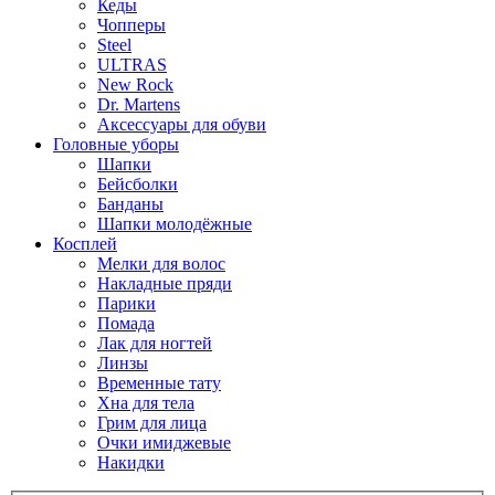
Кеды
Чопперы
Steel
ULTRAS
New Rock
Dr. Martens
Аксессуары для обуви
Головные уборы
Шапки
Бейсболки
Банданы
Шапки молодёжные
Косплей
Мелки для волос
Накладные пряди
Парики
Помада
Лак для ногтей
Линзы
Временные тату
Хна для тела
Грим для лица
Очки имиджевые
Накидки