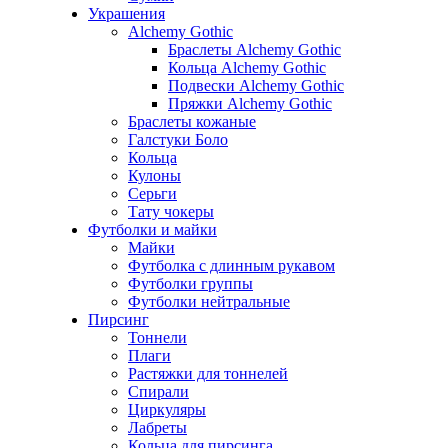
Украшения
Alchemy Gothic
Браслеты Alchemy Gothic
Кольца Alchemy Gothic
Подвески Alchemy Gothic
Пряжки Alchemy Gothic
Браслеты кожаные
Галстуки Боло
Кольца
Кулоны
Серьги
Тату чокеры
Футболки и майки
Майки
Футболка с длинным рукавом
Футболки группы
Футболки нейтральные
Пирсинг
Тоннели
Плаги
Растяжки для тоннелей
Спирали
Циркуляры
Лабреты
Кольца для пирсинга