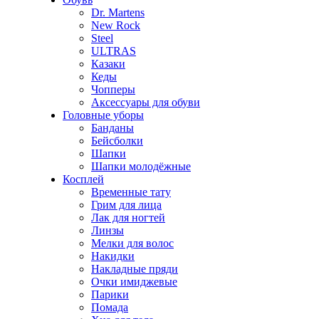
Dr. Martens
New Rock
Steel
ULTRAS
Казаки
Кеды
Чопперы
Аксессуары для обуви
Головные уборы
Банданы
Бейсболки
Шапки
Шапки молодёжные
Косплей
Временные тату
Грим для лица
Лак для ногтей
Линзы
Мелки для волос
Накидки
Накладные пряди
Очки имиджевые
Парики
Помада