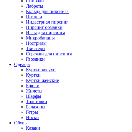
Спирали
Лабреты
Кольца для пирсинга
Штанги
Индастриал пирсинг
Пирсинг обманки
Иглы для пирсинга
Микробананы
Нострилы
Твистеры
Сережки для пирсинга
Гвоздики
Одежда
Куртки косухи
Куртки
Куртки женские
Брюки
Жилеты
Шарфы
Толстовки
Балахоны
Гетры
Носки
Обувь
Казаки