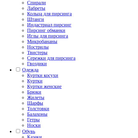
Спирали
Лабреты
Кольца для пирсинга
Штанги
Индастриал пирсинг
Пирсинг обманки
Иглы для пирсинга
Микробананы
Нострилы
Твистеры
Сережки для пирсинга
Гвоздики
Одежда
Куртки косухи
Куртки
Куртки женские
Брюки
Жилеты
Шарфы
Толстовки
Балахоны
Гетры
Носки
Обувь
Казаки