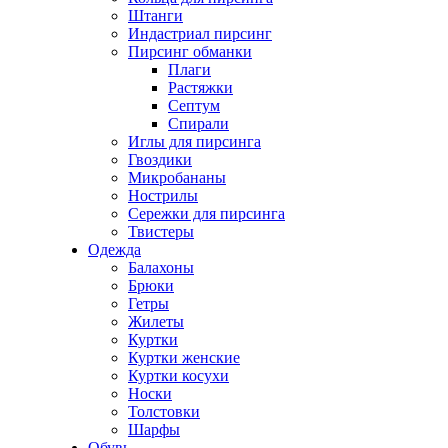
Штанги
Индастриал пирсинг
Пирсинг обманки
Плаги
Растяжки
Септум
Спирали
Иглы для пирсинга
Гвоздики
Микробананы
Нострилы
Сережки для пирсинга
Твистеры
Одежда
Балахоны
Брюки
Гетры
Жилеты
Куртки
Куртки женские
Куртки косухи
Носки
Толстовки
Шарфы
Обувь