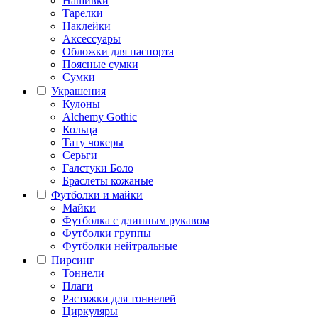
Нашивки
Тарелки
Наклейки
Аксессуары
Обложки для паспорта
Поясные сумки
Сумки
Украшения
Кулоны
Alchemy Gothic
Кольца
Тату чокеры
Серьги
Галстуки Боло
Браслеты кожаные
Футболки и майки
Майки
Футболка с длинным рукавом
Футболки группы
Футболки нейтральные
Пирсинг
Тоннели
Плаги
Растяжки для тоннелей
Циркуляры