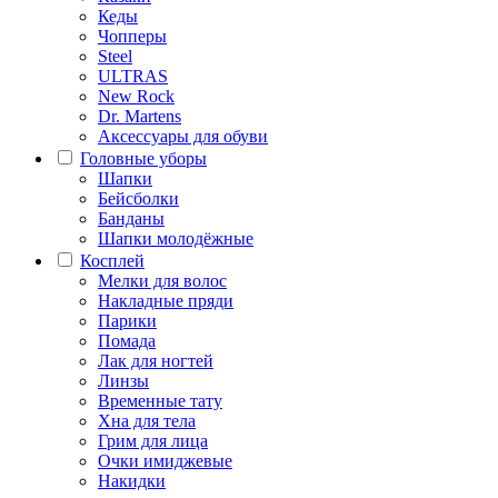
Кеды
Чопперы
Steel
ULTRAS
New Rock
Dr. Martens
Аксессуары для обуви
Головные уборы
Шапки
Бейсболки
Банданы
Шапки молодёжные
Косплей
Мелки для волос
Накладные пряди
Парики
Помада
Лак для ногтей
Линзы
Временные тату
Хна для тела
Грим для лица
Очки имиджевые
Накидки