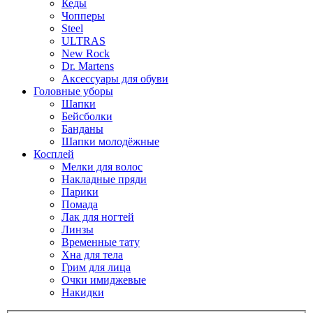
Кеды
Чопперы
Steel
ULTRAS
New Rock
Dr. Martens
Аксессуары для обуви
Головные уборы
Шапки
Бейсболки
Банданы
Шапки молодёжные
Косплей
Мелки для волос
Накладные пряди
Парики
Помада
Лак для ногтей
Линзы
Временные тату
Хна для тела
Грим для лица
Очки имиджевые
Накидки