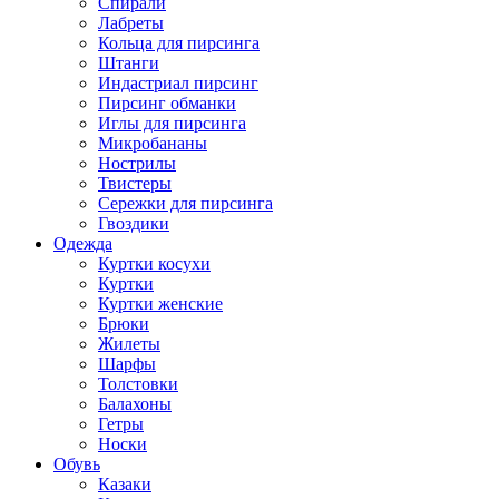
Спирали
Лабреты
Кольца для пирсинга
Штанги
Индастриал пирсинг
Пирсинг обманки
Иглы для пирсинга
Микробананы
Нострилы
Твистеры
Сережки для пирсинга
Гвоздики
Одежда
Куртки косухи
Куртки
Куртки женские
Брюки
Жилеты
Шарфы
Толстовки
Балахоны
Гетры
Носки
Обувь
Казаки