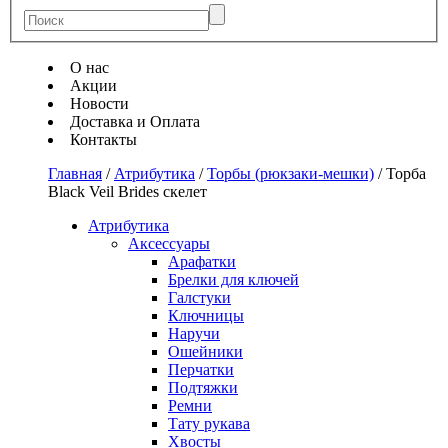
О нас
Акции
Новости
Доставка и Оплата
Контакты
Главная
/
Атрибутика
/
Торбы (рюкзаки-мешки)
/
Торба
Black Veil Brides скелет
Атрибутика
Аксессуары
Арафатки
Брелки для ключей
Галстуки
Ключницы
Наручи
Ошейники
Перчатки
Подтяжки
Ремни
Тату рукава
Хвосты