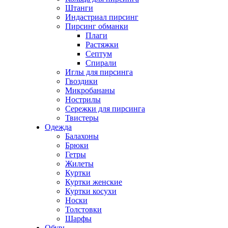
Штанги
Индастриал пирсинг
Пирсинг обманки
Плаги
Растяжки
Септум
Спирали
Иглы для пирсинга
Гвоздики
Микробананы
Нострилы
Сережки для пирсинга
Твистеры
Одежда
Балахоны
Брюки
Гетры
Жилеты
Куртки
Куртки женские
Куртки косухи
Носки
Толстовки
Шарфы
Обувь