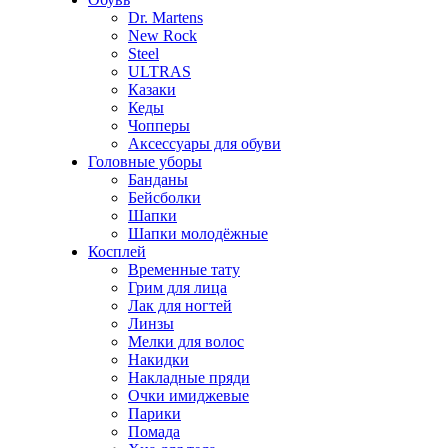
Dr. Martens
New Rock
Steel
ULTRAS
Казаки
Кеды
Чопперы
Аксессуары для обуви
Головные уборы
Банданы
Бейсболки
Шапки
Шапки молодёжные
Косплей
Временные тату
Грим для лица
Лак для ногтей
Линзы
Мелки для волос
Накидки
Накладные пряди
Очки имиджевые
Парики
Помада