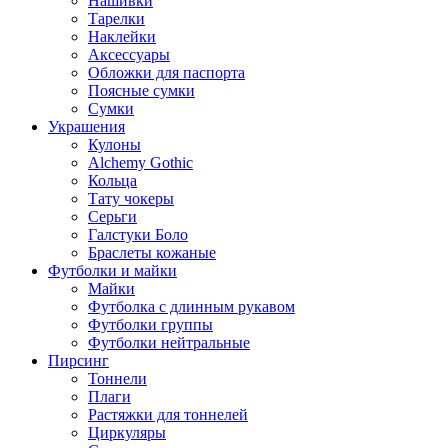
Нашивки
Тарелки
Наклейки
Аксессуары
Обложки для паспорта
Поясные сумки
Сумки
Украшения
Кулоны
Alchemy Gothic
Кольца
Тату чокеры
Серьги
Галстуки Боло
Браслеты кожаные
Футболки и майки
Майки
Футболка с длинным рукавом
Футболки группы
Футболки нейтральные
Пирсинг
Тоннели
Плаги
Растяжки для тоннелей
Циркуляры