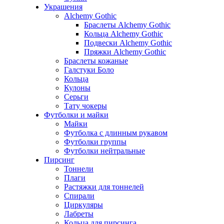
Украшения
Alchemy Gothic
Браслеты Alchemy Gothic
Кольца Alchemy Gothic
Подвески Alchemy Gothic
Пряжки Alchemy Gothic
Браслеты кожаные
Галстуки Боло
Кольца
Кулоны
Серьги
Тату чокеры
Футболки и майки
Майки
Футболка с длинным рукавом
Футболки группы
Футболки нейтральные
Пирсинг
Тоннели
Плаги
Растяжки для тоннелей
Спирали
Циркуляры
Лабреты
Кольца для пирсинга