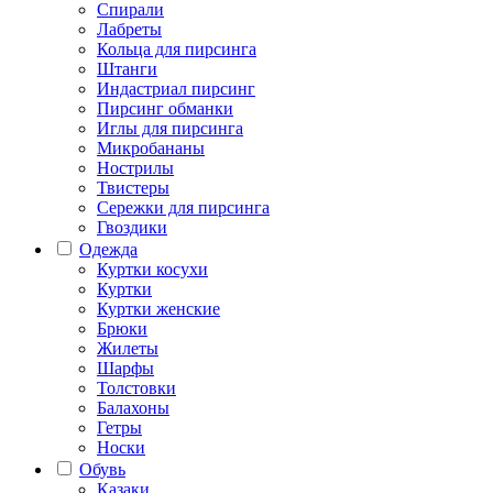
Спирали
Лабреты
Кольца для пирсинга
Штанги
Индастриал пирсинг
Пирсинг обманки
Иглы для пирсинга
Микробананы
Нострилы
Твистеры
Сережки для пирсинга
Гвоздики
Одежда
Куртки косухи
Куртки
Куртки женские
Брюки
Жилеты
Шарфы
Толстовки
Балахоны
Гетры
Носки
Обувь
Казаки