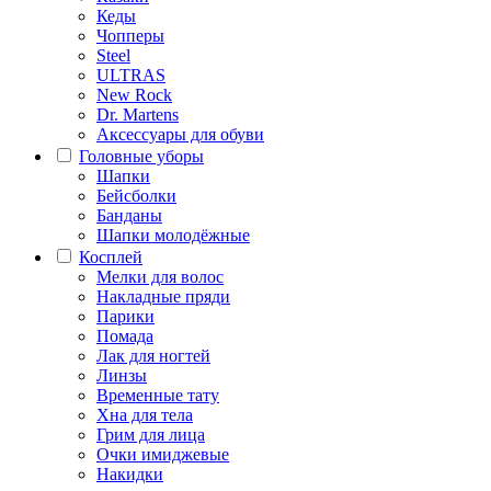
Кеды
Чопперы
Steel
ULTRAS
New Rock
Dr. Martens
Аксессуары для обуви
Головные уборы
Шапки
Бейсболки
Банданы
Шапки молодёжные
Косплей
Мелки для волос
Накладные пряди
Парики
Помада
Лак для ногтей
Линзы
Временные тату
Хна для тела
Грим для лица
Очки имиджевые
Накидки