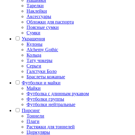
Нашивки
Тарелки
Наклейки
Аксессуары
Обложки для паспорта
Поясные сумки
Сумки
Украшения
Кулоны
Alchemy Gothic
Кольца
Тату чокеры
Серьги
Галстуки Боло
Браслеты кожаные
Футболки и майки
Майки
Футболка с длинным рукавом
Футболки группы
Футболки нейтральные
Пирсинг
Тоннели
Плаги
Растяжки для тоннелей
Циркуляры