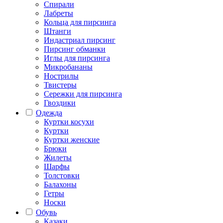
Спирали
Лабреты
Кольца для пирсинга
Штанги
Индастриал пирсинг
Пирсинг обманки
Иглы для пирсинга
Микробананы
Нострилы
Твистеры
Сережки для пирсинга
Гвоздики
Одежда
Куртки косухи
Куртки
Куртки женские
Брюки
Жилеты
Шарфы
Толстовки
Балахоны
Гетры
Носки
Обувь
Казаки