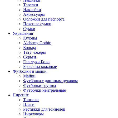
Нашивки
Тарелки
Наклейки
Аксессуары
Обложки для паспорта
Поясные сумки
Сумки
Украшения
Кулоны
Alchemy Gothic
Кольца
Тату чокеры
Серьги
Галстуки Боло
Браслеты кожаные
Футболки и майки
Майки
Футболка с длинным рукавом
Футболки группы
Футболки нейтральные
Пирсинг
Тоннели
Плаги
Растяжки для тоннелей
Циркуляры