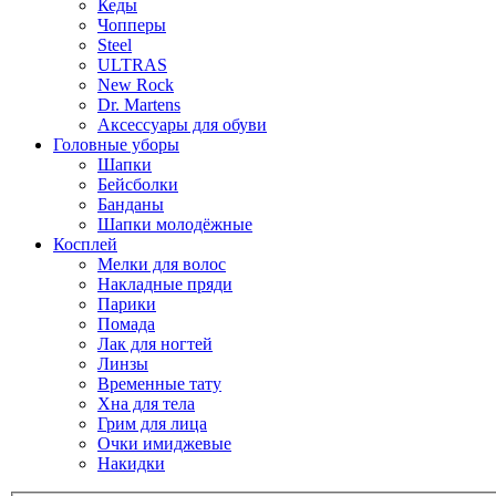
Кеды
Чопперы
Steel
ULTRAS
New Rock
Dr. Martens
Аксессуары для обуви
Головные уборы
Шапки
Бейсболки
Банданы
Шапки молодёжные
Косплей
Мелки для волос
Накладные пряди
Парики
Помада
Лак для ногтей
Линзы
Временные тату
Хна для тела
Грим для лица
Очки имиджевые
Накидки