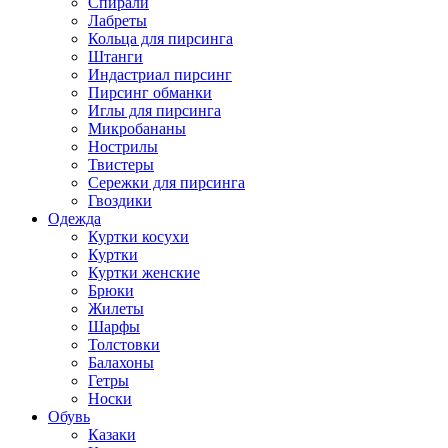
Спирали
Лабреты
Кольца для пирсинга
Штанги
Индастриал пирсинг
Пирсинг обманки
Иглы для пирсинга
Микробананы
Нострилы
Твистеры
Сережки для пирсинга
Гвоздики
Одежда
Куртки косухи
Куртки
Куртки женские
Брюки
Жилеты
Шарфы
Толстовки
Балахоны
Гетры
Носки
Обувь
Казаки