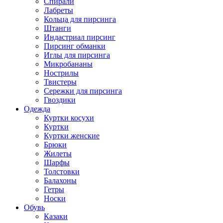
Спирали
Лабреты
Кольца для пирсинга
Штанги
Индастриал пирсинг
Пирсинг обманки
Иглы для пирсинга
Микробананы
Нострилы
Твистеры
Сережки для пирсинга
Гвоздики
Одежда
Куртки косухи
Куртки
Куртки женские
Брюки
Жилеты
Шарфы
Толстовки
Балахоны
Гетры
Носки
Обувь
Казаки