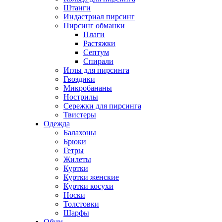
Штанги
Индастриал пирсинг
Пирсинг обманки
Плаги
Растяжки
Септум
Спирали
Иглы для пирсинга
Гвоздики
Микробананы
Нострилы
Сережки для пирсинга
Твистеры
Одежда
Балахоны
Брюки
Гетры
Жилеты
Куртки
Куртки женские
Куртки косухи
Носки
Толстовки
Шарфы
Обувь