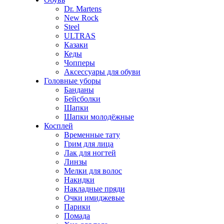
Dr. Martens
New Rock
Steel
ULTRAS
Казаки
Кеды
Чопперы
Аксессуары для обуви
Головные уборы
Банданы
Бейсболки
Шапки
Шапки молодёжные
Косплей
Временные тату
Грим для лица
Лак для ногтей
Линзы
Мелки для волос
Накидки
Накладные пряди
Очки имиджевые
Парики
Помада