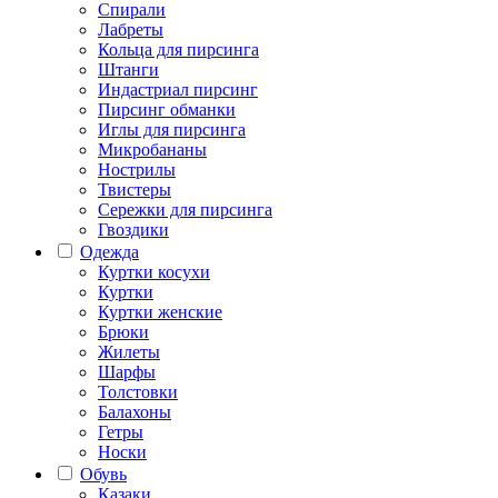
Спирали
Лабреты
Кольца для пирсинга
Штанги
Индастриал пирсинг
Пирсинг обманки
Иглы для пирсинга
Микробананы
Нострилы
Твистеры
Сережки для пирсинга
Гвоздики
Одежда
Куртки косухи
Куртки
Куртки женские
Брюки
Жилеты
Шарфы
Толстовки
Балахоны
Гетры
Носки
Обувь
Казаки