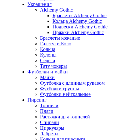
Украшения
Alchemy Gothic
Браслеты Alchemy Gothic
Кольца Alchemy Gothic
Подвески Alchemy Gothic
Пряжки Alchemy Gothic
Браслеты кожаные
Галстуки Боло
Кольца
Кулоны
Серьги
Тату чокеры
Футболки и майки
Майки
Футболка с длинным рукавом
Футболки группы
Футболки нейтральные
Пирсинг
Тоннели
Плаги
Растяжки для тоннелей
Спирали
Циркуляры
Лабреты
Кольца для пирсинга