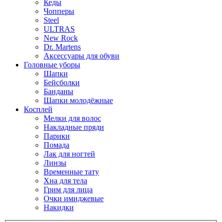
Кеды
Чопперы
Steel
ULTRAS
New Rock
Dr. Martens
Аксессуары для обуви
Головные уборы
Шапки
Бейсболки
Банданы
Шапки молодёжные
Косплей
Мелки для волос
Накладные пряди
Парики
Помада
Лак для ногтей
Линзы
Временные тату
Хна для тела
Грим для лица
Очки имиджевые
Накидки