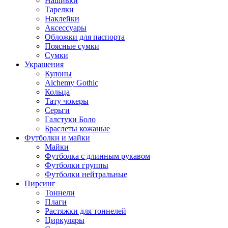
Нашивки
Тарелки
Наклейки
Аксессуары
Обложки для паспорта
Поясные сумки
Сумки
Украшения
Кулоны
Alchemy Gothic
Кольца
Тату чокеры
Серьги
Галстуки Боло
Браслеты кожаные
Футболки и майки
Майки
Футболка с длинным рукавом
Футболки группы
Футболки нейтральные
Пирсинг
Тоннели
Плаги
Растяжки для тоннелей
Циркуляры