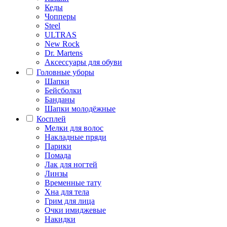
Кеды
Чопперы
Steel
ULTRAS
New Rock
Dr. Martens
Аксессуары для обуви
Головные уборы
Шапки
Бейсболки
Банданы
Шапки молодёжные
Косплей
Мелки для волос
Накладные пряди
Парики
Помада
Лак для ногтей
Линзы
Временные тату
Хна для тела
Грим для лица
Очки имиджевые
Накидки