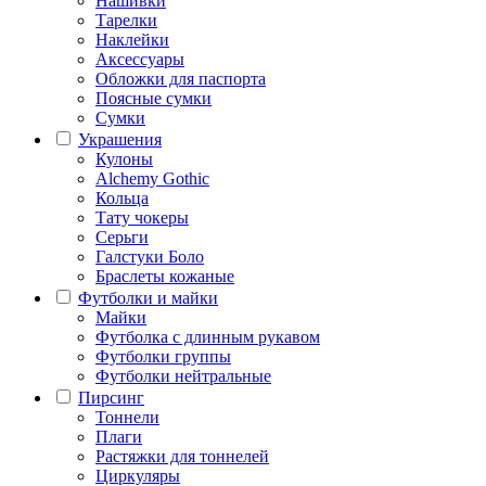
Нашивки
Тарелки
Наклейки
Аксессуары
Обложки для паспорта
Поясные сумки
Сумки
Украшения
Кулоны
Alchemy Gothic
Кольца
Тату чокеры
Серьги
Галстуки Боло
Браслеты кожаные
Футболки и майки
Майки
Футболка с длинным рукавом
Футболки группы
Футболки нейтральные
Пирсинг
Тоннели
Плаги
Растяжки для тоннелей
Циркуляры