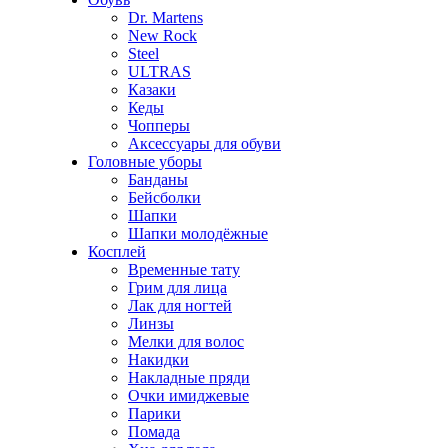
Dr. Martens
New Rock
Steel
ULTRAS
Казаки
Кеды
Чопперы
Аксессуары для обуви
Головные уборы
Банданы
Бейсболки
Шапки
Шапки молодёжные
Косплей
Временные тату
Грим для лица
Лак для ногтей
Линзы
Мелки для волос
Накидки
Накладные пряди
Очки имиджевые
Парики
Помада