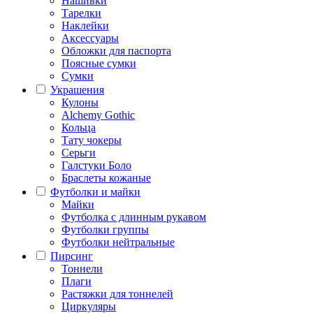
Нашивки
Тарелки
Наклейки
Аксессуары
Обложки для паспорта
Поясные сумки
Сумки
Украшения
Кулоны
Alchemy Gothic
Кольца
Тату чокеры
Серьги
Галстуки Боло
Браслеты кожаные
Футболки и майки
Майки
Футболка с длинным рукавом
Футболки группы
Футболки нейтральные
Пирсинг
Тоннели
Плаги
Растяжки для тоннелей
Циркуляры