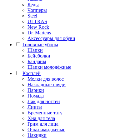
Кеды
Чопперы
Steel
ULTRAS
New Rock
Dr. Martens
Аксессуары для обуви
Головные уборы
Шапки
Бейсболки
Банданы
Шапки молодёжные
Косплей
Мелки для волос
Накладные пряди
Парики
Помада
Лак для ногтей
Линзы
Временные тату
Хна для тела
Грим для лица
Очки имиджевые
Накидки