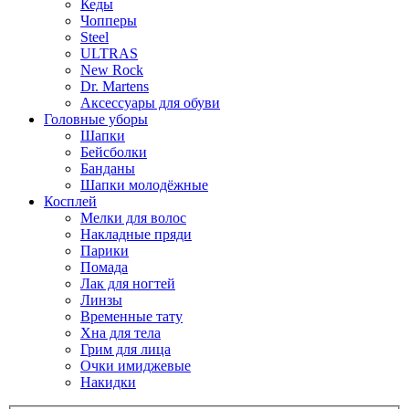
Кеды
Чопперы
Steel
ULTRAS
New Rock
Dr. Martens
Аксессуары для обуви
Головные уборы
Шапки
Бейсболки
Банданы
Шапки молодёжные
Косплей
Мелки для волос
Накладные пряди
Парики
Помада
Лак для ногтей
Линзы
Временные тату
Хна для тела
Грим для лица
Очки имиджевые
Накидки