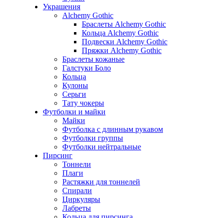
Украшения
Alchemy Gothic
Браслеты Alchemy Gothic
Кольца Alchemy Gothic
Подвески Alchemy Gothic
Пряжки Alchemy Gothic
Браслеты кожаные
Галстуки Боло
Кольца
Кулоны
Серьги
Тату чокеры
Футболки и майки
Майки
Футболка с длинным рукавом
Футболки группы
Футболки нейтральные
Пирсинг
Тоннели
Плаги
Растяжки для тоннелей
Спирали
Циркуляры
Лабреты
Кольца для пирсинга