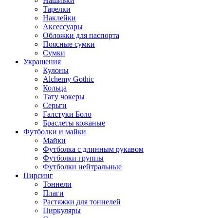
Нашивки
Тарелки
Наклейки
Аксессуары
Обложки для паспорта
Поясные сумки
Сумки
Украшения
Кулоны
Alchemy Gothic
Кольца
Тату чокеры
Серьги
Галстуки Боло
Браслеты кожаные
Футболки и майки
Майки
Футболка с длинным рукавом
Футболки группы
Футболки нейтральные
Пирсинг
Тоннели
Плаги
Растяжки для тоннелей
Циркуляры