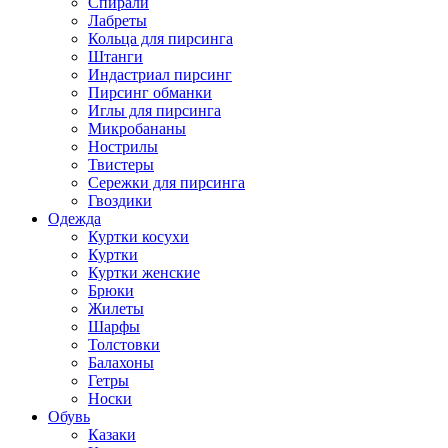
Спирали
Лабреты
Кольца для пирсинга
Штанги
Индастриал пирсинг
Пирсинг обманки
Иглы для пирсинга
Микробананы
Нострилы
Твистеры
Сережки для пирсинга
Гвоздики
Одежда
Куртки косухи
Куртки
Куртки женские
Брюки
Жилеты
Шарфы
Толстовки
Балахоны
Гетры
Носки
Обувь
Казаки