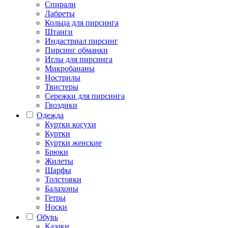
Спирали
Лабреты
Кольца для пирсинга
Штанги
Индастриал пирсинг
Пирсинг обманки
Иглы для пирсинга
Микробананы
Нострилы
Твистеры
Сережки для пирсинга
Гвоздики
Одежда
Куртки косухи
Куртки
Куртки женские
Брюки
Жилеты
Шарфы
Толстовки
Балахоны
Гетры
Носки
Обувь
Казаки