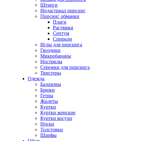
Штанги
Индастриал пирсинг
Пирсинг обманки
Плаги
Растяжки
Септум
Спирали
Иглы для пирсинга
Гвоздики
Микробананы
Нострилы
Сережки для пирсинга
Твистеры
Одежда
Балахоны
Брюки
Гетры
Жилеты
Куртки
Куртки женские
Куртки косухи
Носки
Толстовки
Шарфы
Обувь