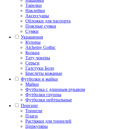
Нашивки
Тарелки
Наклейки
Аксессуары
Обложки для паспорта
Поясные сумки
Сумки
Украшения
Кулоны
Alchemy Gothic
Кольца
Тату чокеры
Серьги
Галстуки Боло
Браслеты кожаные
Футболки и майки
Майки
Футболка с длинным рукавом
Футболки группы
Футболки нейтральные
Пирсинг
Тоннели
Плаги
Растяжки для тоннелей
Циркуляры