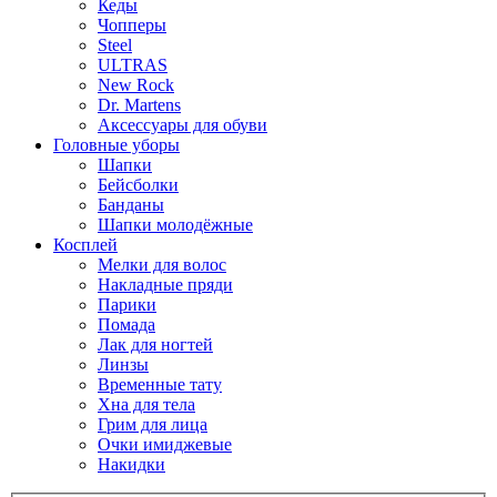
Кеды
Чопперы
Steel
ULTRAS
New Rock
Dr. Martens
Аксессуары для обуви
Головные уборы
Шапки
Бейсболки
Банданы
Шапки молодёжные
Косплей
Мелки для волос
Накладные пряди
Парики
Помада
Лак для ногтей
Линзы
Временные тату
Хна для тела
Грим для лица
Очки имиджевые
Накидки