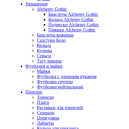
Украшения
Alchemy Gothic
Браслеты Alchemy Gothic
Кольца Alchemy Gothic
Подвески Alchemy Gothic
Пряжки Alchemy Gothic
Браслеты кожаные
Галстуки Боло
Кольца
Кулоны
Серьги
Тату чокеры
Футболки и майки
Майки
Футболка с длинным рукавом
Футболки группы
Футболки нейтральные
Пирсинг
Тоннели
Плаги
Растяжки для тоннелей
Спирали
Циркуляры
Лабреты
Кольца для пирсинга