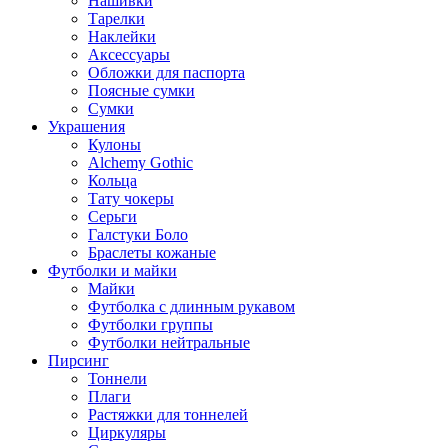
Нашивки
Тарелки
Наклейки
Аксессуары
Обложки для паспорта
Поясные сумки
Сумки
Украшения
Кулоны
Alchemy Gothic
Кольца
Тату чокеры
Серьги
Галстуки Боло
Браслеты кожаные
Футболки и майки
Майки
Футболка с длинным рукавом
Футболки группы
Футболки нейтральные
Пирсинг
Тоннели
Плаги
Растяжки для тоннелей
Циркуляры