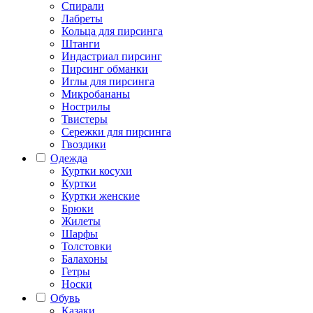
Спирали
Лабреты
Кольца для пирсинга
Штанги
Индастриал пирсинг
Пирсинг обманки
Иглы для пирсинга
Микробананы
Нострилы
Твистеры
Сережки для пирсинга
Гвоздики
Одежда
Куртки косухи
Куртки
Куртки женские
Брюки
Жилеты
Шарфы
Толстовки
Балахоны
Гетры
Носки
Обувь
Казаки