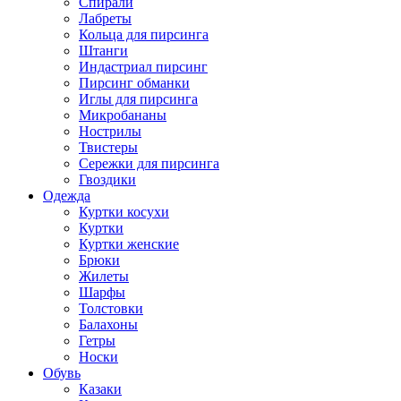
Спирали
Лабреты
Кольца для пирсинга
Штанги
Индастриал пирсинг
Пирсинг обманки
Иглы для пирсинга
Микробананы
Нострилы
Твистеры
Сережки для пирсинга
Гвоздики
Одежда
Куртки косухи
Куртки
Куртки женские
Брюки
Жилеты
Шарфы
Толстовки
Балахоны
Гетры
Носки
Обувь
Казаки