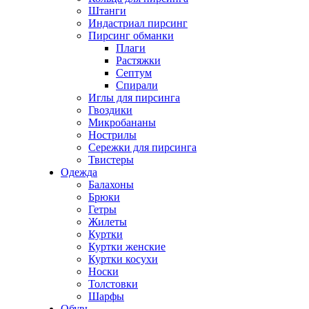
Штанги
Индастриал пирсинг
Пирсинг обманки
Плаги
Растяжки
Септум
Спирали
Иглы для пирсинга
Гвоздики
Микробананы
Нострилы
Сережки для пирсинга
Твистеры
Одежда
Балахоны
Брюки
Гетры
Жилеты
Куртки
Куртки женские
Куртки косухи
Носки
Толстовки
Шарфы
Обувь