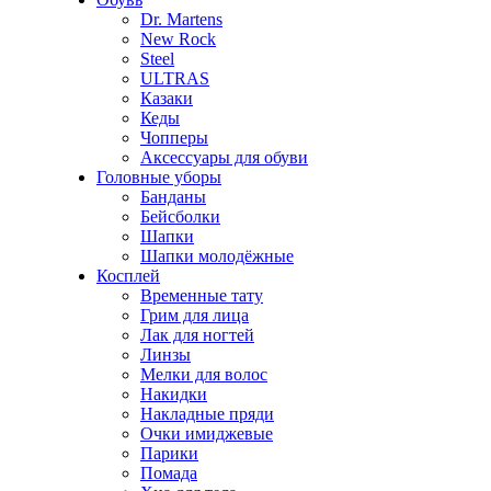
Dr. Martens
New Rock
Steel
ULTRAS
Казаки
Кеды
Чопперы
Аксессуары для обуви
Головные уборы
Банданы
Бейсболки
Шапки
Шапки молодёжные
Косплей
Временные тату
Грим для лица
Лак для ногтей
Линзы
Мелки для волос
Накидки
Накладные пряди
Очки имиджевые
Парики
Помада