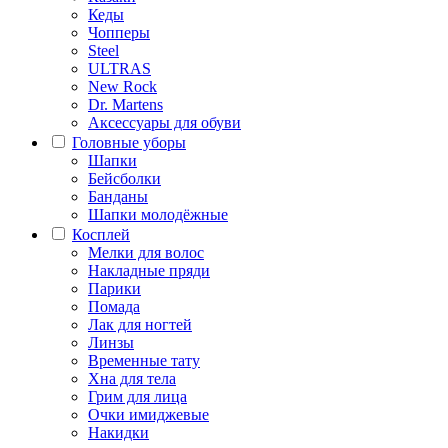
Кеды
Чопперы
Steel
ULTRAS
New Rock
Dr. Martens
Аксессуары для обуви
Головные уборы
Шапки
Бейсболки
Банданы
Шапки молодёжные
Косплей
Мелки для волос
Накладные пряди
Парики
Помада
Лак для ногтей
Линзы
Временные тату
Хна для тела
Грим для лица
Очки имиджевые
Накидки