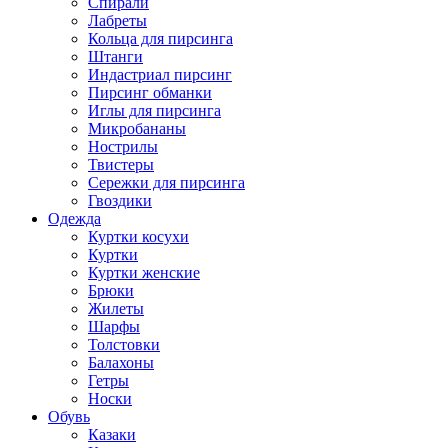
Спирали
Лабреты
Кольца для пирсинга
Штанги
Индастриал пирсинг
Пирсинг обманки
Иглы для пирсинга
Микробананы
Нострилы
Твистеры
Сережки для пирсинга
Гвоздики
Одежда
Куртки косухи
Куртки
Куртки женские
Брюки
Жилеты
Шарфы
Толстовки
Балахоны
Гетры
Носки
Обувь
Казаки