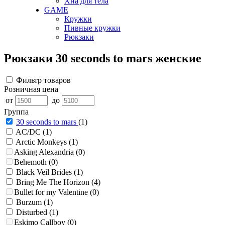
Хна для тела
GAME
Кружки
Пивные кружки
Рюкзаки
Рюкзаки 30 seconds to mars женские
Фильтр товаров
Розничная цена
от
до
Группа
30 seconds to mars
(1)
AC/DC
(1)
Arctic Monkeys
(1)
Asking Alexandria
(0)
Behemoth
(0)
Black Veil Brides
(1)
Bring Me The Horizon
(4)
Bullet for my Valentine
(0)
Burzum
(1)
Disturbed
(1)
Eskimo Callboy
(0)