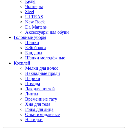
Кеды
Чопперы
Steel
ULTRAS
New Rock
Dr. Martens
Аксессуары для обуви
Головные уборы
Шапки
Бейсболки
Банданы
Шапки молодёжные
Косплей
Мелки для волос
Накладные пряди
Парики
Помада
Лак для ногтей
Линзы
Временные тату
Хна для тела
Грим для лица
Очки имиджевые
Накидки