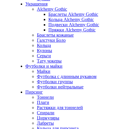
Украшения
Alchemy Gothic
Браслеты Alchemy Gothic
Кольца Alchemy Gothic
Подвески Alchemy Gothic
Пряжки Alchemy Gothic
Браслеты кожаные
Галстуки Боло
Кольца
Кулоны
Серьги
Тату чокеры
Футболки и майки
Майки
Футболка с длинным рукавом
Футболки группы
Футболки нейтральные
Пирсинг
Тоннели
Плаги
Растяжки для тоннелей
Спирали
Циркуляры
Лабреты
Кольца для пирсинга