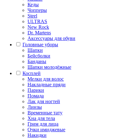
Кеды
Чопперы
Steel
ULTRAS
New Rock
Dr. Martens
Аксессуары для обуви
Головные уборы
Шапки
Бейсболки
Банданы
Шапки молодёжные
Косплей
Мелки для волос
Накладные пряди
Парики
Помада
Лак для ногтей
Линзы
Временные тату
Хна для тела
Грим для лица
Очки имиджевые
Накидки