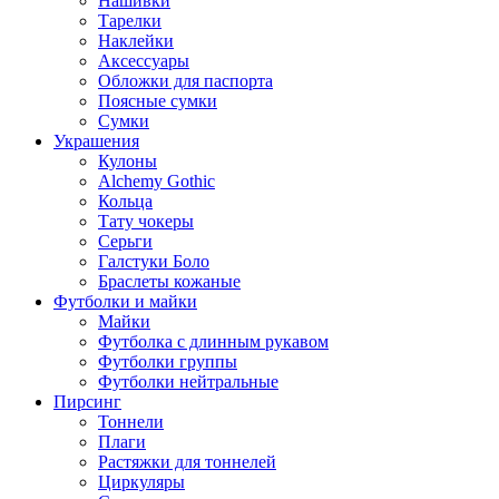
Нашивки
Тарелки
Наклейки
Аксессуары
Обложки для паспорта
Поясные сумки
Сумки
Украшения
Кулоны
Alchemy Gothic
Кольца
Тату чокеры
Серьги
Галстуки Боло
Браслеты кожаные
Футболки и майки
Майки
Футболка с длинным рукавом
Футболки группы
Футболки нейтральные
Пирсинг
Тоннели
Плаги
Растяжки для тоннелей
Циркуляры