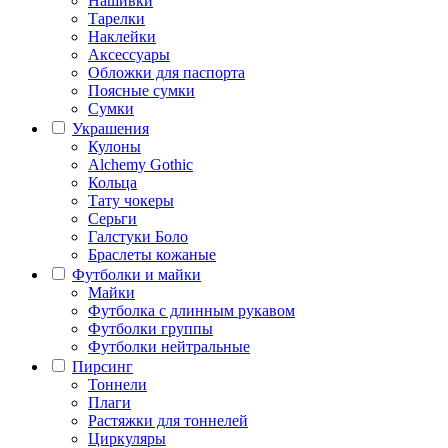
Нашивки
Тарелки
Наклейки
Аксессуары
Обложки для паспорта
Поясные сумки
Сумки
Украшения
Кулоны
Alchemy Gothic
Кольца
Тату чокеры
Серьги
Галстуки Боло
Браслеты кожаные
Футболки и майки
Майки
Футболка с длинным рукавом
Футболки группы
Футболки нейтральные
Пирсинг
Тоннели
Плаги
Растяжки для тоннелей
Циркуляры