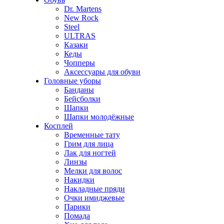
Dr. Martens
New Rock
Steel
ULTRAS
Казаки
Кеды
Чопперы
Аксессуары для обуви
Головные уборы
Банданы
Бейсболки
Шапки
Шапки молодёжные
Косплей
Временные тату
Грим для лица
Лак для ногтей
Линзы
Мелки для волос
Накидки
Накладные пряди
Очки имиджевые
Парики
Помада