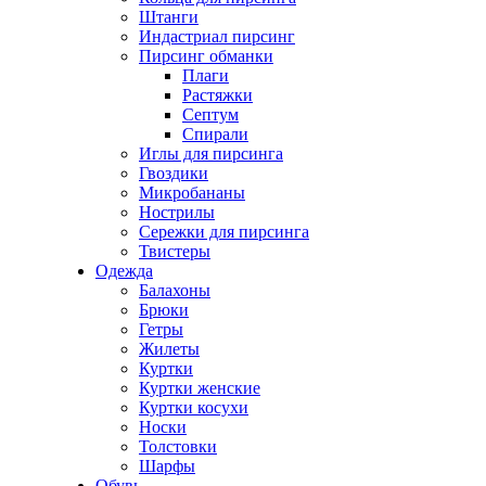
Штанги
Индастриал пирсинг
Пирсинг обманки
Плаги
Растяжки
Септум
Спирали
Иглы для пирсинга
Гвоздики
Микробананы
Нострилы
Сережки для пирсинга
Твистеры
Одежда
Балахоны
Брюки
Гетры
Жилеты
Куртки
Куртки женские
Куртки косухи
Носки
Толстовки
Шарфы
Обувь