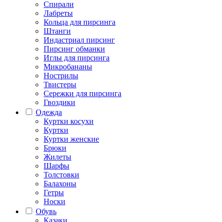
Спирали
Лабреты
Кольца для пирсинга
Штанги
Индастриал пирсинг
Пирсинг обманки
Иглы для пирсинга
Микробананы
Нострилы
Твистеры
Сережки для пирсинга
Гвоздики
Одежда
Куртки косухи
Куртки
Куртки женские
Брюки
Жилеты
Шарфы
Толстовки
Балахоны
Гетры
Носки
Обувь
Казаки