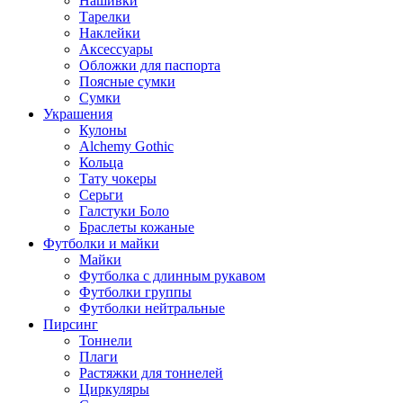
Нашивки
Тарелки
Наклейки
Аксессуары
Обложки для паспорта
Поясные сумки
Сумки
Украшения
Кулоны
Alchemy Gothic
Кольца
Тату чокеры
Серьги
Галстуки Боло
Браслеты кожаные
Футболки и майки
Майки
Футболка с длинным рукавом
Футболки группы
Футболки нейтральные
Пирсинг
Тоннели
Плаги
Растяжки для тоннелей
Циркуляры