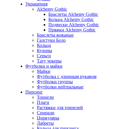
Украшения
Alchemy Gothic
Браслеты Alchemy Gothic
Кольца Alchemy Gothic
Подвески Alchemy Gothic
Пряжки Alchemy Gothic
Браслеты кожаные
Галстуки Боло
Кольца
Кулоны
Серьги
Тату чокеры
Футболки и майки
Майки
Футболка с длинным рукавом
Футболки группы
Футболки нейтральные
Пирсинг
Тоннели
Плаги
Растяжки для тоннелей
Спирали
Циркуляры
Лабреты
Кольца для пирсинга