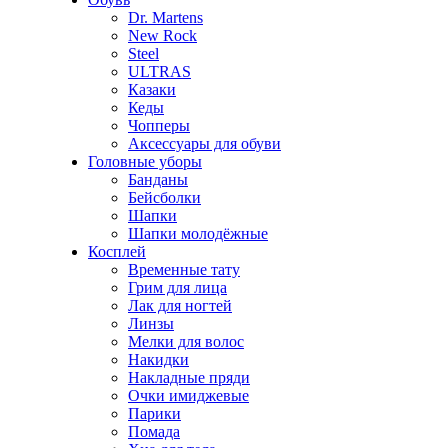
Dr. Martens
New Rock
Steel
ULTRAS
Казаки
Кеды
Чопперы
Аксессуары для обуви
Головные уборы
Банданы
Бейсболки
Шапки
Шапки молодёжные
Косплей
Временные тату
Грим для лица
Лак для ногтей
Линзы
Мелки для волос
Накидки
Накладные пряди
Очки имиджевые
Парики
Помада