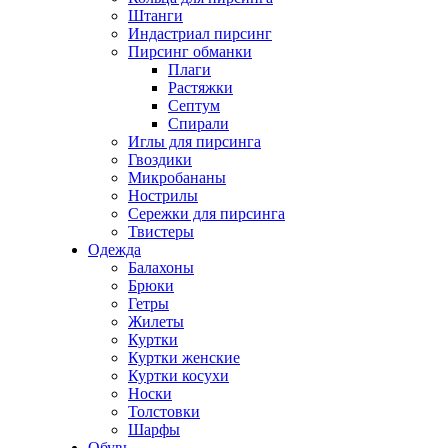
Штанги
Индастриал пирсинг
Пирсинг обманки
Плаги
Растяжки
Септум
Спирали
Иглы для пирсинга
Гвоздики
Микробананы
Нострилы
Сережки для пирсинга
Твистеры
Одежда
Балахоны
Брюки
Гетры
Жилеты
Куртки
Куртки женские
Куртки косухи
Носки
Толстовки
Шарфы
Обувь