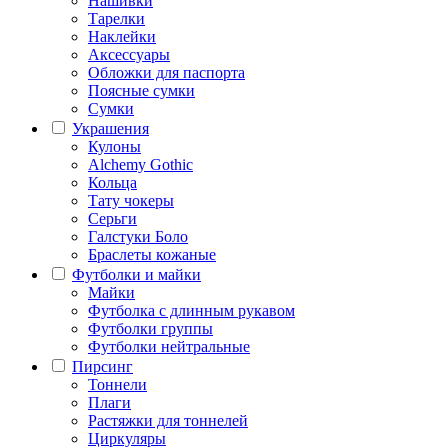
Нашивки
Тарелки
Наклейки
Аксессуары
Обложки для паспорта
Поясные сумки
Сумки
Украшения
Кулоны
Alchemy Gothic
Кольца
Тату чокеры
Серьги
Галстуки Боло
Браслеты кожаные
Футболки и майки
Майки
Футболка с длинным рукавом
Футболки группы
Футболки нейтральные
Пирсинг
Тоннели
Плаги
Растяжки для тоннелей
Циркуляры