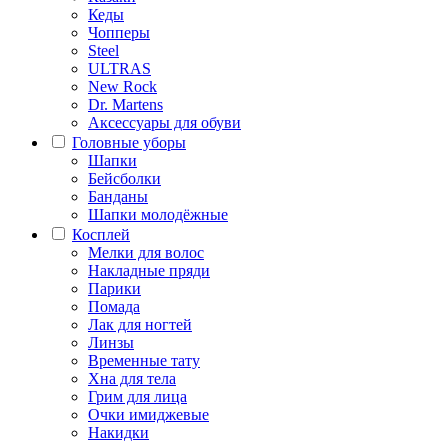
Кеды
Чопперы
Steel
ULTRAS
New Rock
Dr. Martens
Аксессуары для обуви
Головные уборы
Шапки
Бейсболки
Банданы
Шапки молодёжные
Косплей
Мелки для волос
Накладные пряди
Парики
Помада
Лак для ногтей
Линзы
Временные тату
Хна для тела
Грим для лица
Очки имиджевые
Накидки