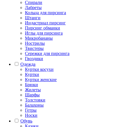
Спирали
Лабреты
Кольца для пирсинга
Штанги
Индастриал пирсинг
Пирсинг обманки
Иглы для пирсинга
Микробананы
Нострилы
Твистеры
Сережки для пирсинга
Гвоздики
Одежда
Куртки косухи
Куртки
Куртки женские
Брюки
Жилеты
Шарфы
Толстовки
Балахоны
Гетры
Носки
Обувь
Казаки