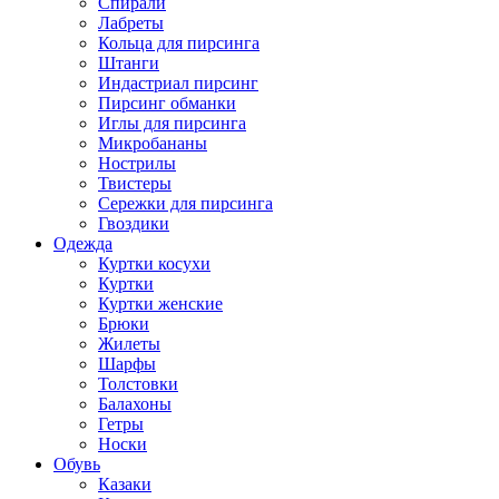
Спирали
Лабреты
Кольца для пирсинга
Штанги
Индастриал пирсинг
Пирсинг обманки
Иглы для пирсинга
Микробананы
Нострилы
Твистеры
Сережки для пирсинга
Гвоздики
Одежда
Куртки косухи
Куртки
Куртки женские
Брюки
Жилеты
Шарфы
Толстовки
Балахоны
Гетры
Носки
Обувь
Казаки