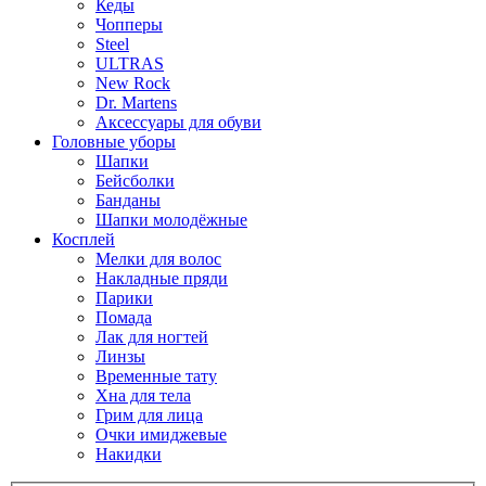
Кеды
Чопперы
Steel
ULTRAS
New Rock
Dr. Martens
Аксессуары для обуви
Головные уборы
Шапки
Бейсболки
Банданы
Шапки молодёжные
Косплей
Мелки для волос
Накладные пряди
Парики
Помада
Лак для ногтей
Линзы
Временные тату
Хна для тела
Грим для лица
Очки имиджевые
Накидки