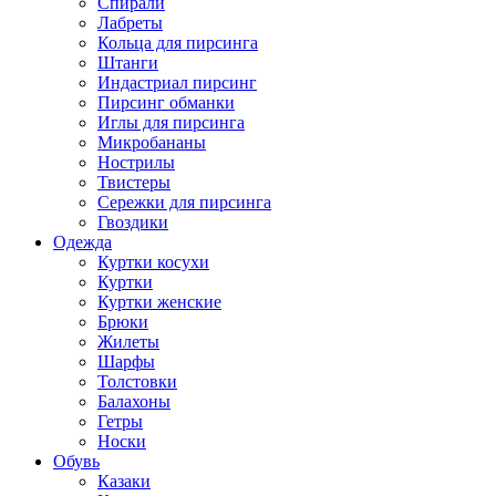
Спирали
Лабреты
Кольца для пирсинга
Штанги
Индастриал пирсинг
Пирсинг обманки
Иглы для пирсинга
Микробананы
Нострилы
Твистеры
Сережки для пирсинга
Гвоздики
Одежда
Куртки косухи
Куртки
Куртки женские
Брюки
Жилеты
Шарфы
Толстовки
Балахоны
Гетры
Носки
Обувь
Казаки