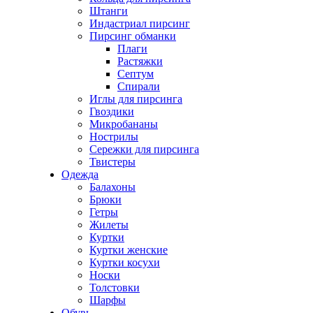
Штанги
Индастриал пирсинг
Пирсинг обманки
Плаги
Растяжки
Септум
Спирали
Иглы для пирсинга
Гвоздики
Микробананы
Нострилы
Сережки для пирсинга
Твистеры
Одежда
Балахоны
Брюки
Гетры
Жилеты
Куртки
Куртки женские
Куртки косухи
Носки
Толстовки
Шарфы
Обувь