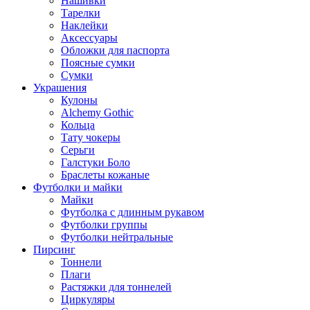
Нашивки
Тарелки
Наклейки
Аксессуары
Обложки для паспорта
Поясные сумки
Сумки
Украшения
Кулоны
Alchemy Gothic
Кольца
Тату чокеры
Серьги
Галстуки Боло
Браслеты кожаные
Футболки и майки
Майки
Футболка с длинным рукавом
Футболки группы
Футболки нейтральные
Пирсинг
Тоннели
Плаги
Растяжки для тоннелей
Циркуляры