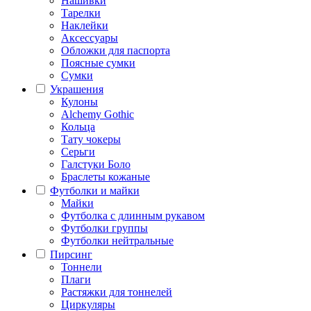
Нашивки
Тарелки
Наклейки
Аксессуары
Обложки для паспорта
Поясные сумки
Сумки
Украшения
Кулоны
Alchemy Gothic
Кольца
Тату чокеры
Серьги
Галстуки Боло
Браслеты кожаные
Футболки и майки
Майки
Футболка с длинным рукавом
Футболки группы
Футболки нейтральные
Пирсинг
Тоннели
Плаги
Растяжки для тоннелей
Циркуляры