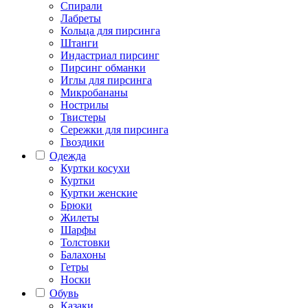
Спирали
Лабреты
Кольца для пирсинга
Штанги
Индастриал пирсинг
Пирсинг обманки
Иглы для пирсинга
Микробананы
Нострилы
Твистеры
Сережки для пирсинга
Гвоздики
Одежда
Куртки косухи
Куртки
Куртки женские
Брюки
Жилеты
Шарфы
Толстовки
Балахоны
Гетры
Носки
Обувь
Казаки