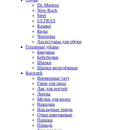
Dr. Martens
New Rock
Steel
ULTRAS
Казаки
Кеды
Чопперы
Аксессуары для обуви
Головные уборы
Банданы
Бейсболки
Шапки
Шапки молодёжные
Косплей
Временные тату
Грим для лица
Лак для ногтей
Линзы
Мелки для волос
Накидки
Накладные пряди
Очки имиджевые
Парики
Помада