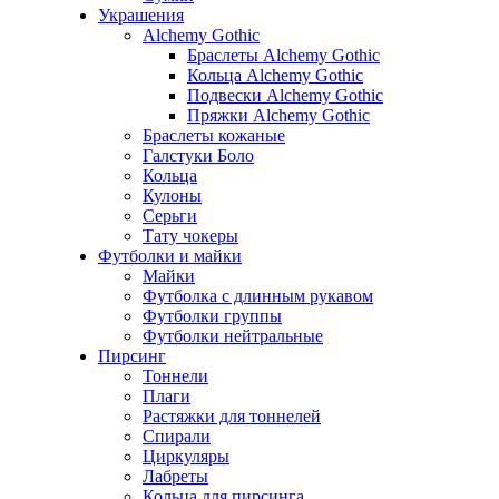
Украшения
Alchemy Gothic
Браслеты Alchemy Gothic
Кольца Alchemy Gothic
Подвески Alchemy Gothic
Пряжки Alchemy Gothic
Браслеты кожаные
Галстуки Боло
Кольца
Кулоны
Серьги
Тату чокеры
Футболки и майки
Майки
Футболка с длинным рукавом
Футболки группы
Футболки нейтральные
Пирсинг
Тоннели
Плаги
Растяжки для тоннелей
Спирали
Циркуляры
Лабреты
Кольца для пирсинга