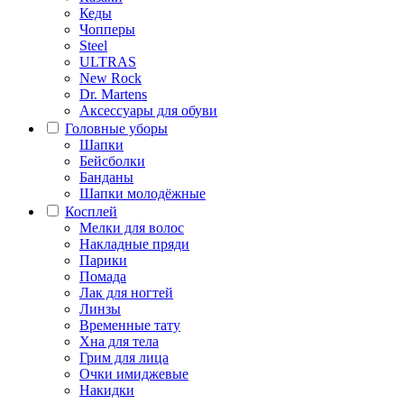
Кеды
Чопперы
Steel
ULTRAS
New Rock
Dr. Martens
Аксессуары для обуви
Головные уборы
Шапки
Бейсболки
Банданы
Шапки молодёжные
Косплей
Мелки для волос
Накладные пряди
Парики
Помада
Лак для ногтей
Линзы
Временные тату
Хна для тела
Грим для лица
Очки имиджевые
Накидки