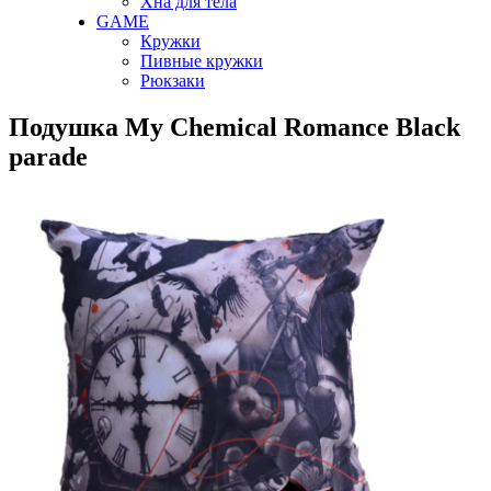
Хна для тела
GAME
Кружки
Пивные кружки
Рюкзаки
Подушка My Chemical Romance Black
parade