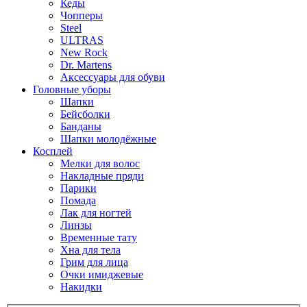
Кеды
Чопперы
Steel
ULTRAS
New Rock
Dr. Martens
Аксессуары для обуви
Головные уборы
Шапки
Бейсболки
Банданы
Шапки молодёжные
Косплей
Мелки для волос
Накладные пряди
Парики
Помада
Лак для ногтей
Линзы
Временные тату
Хна для тела
Грим для лица
Очки имиджевые
Накидки