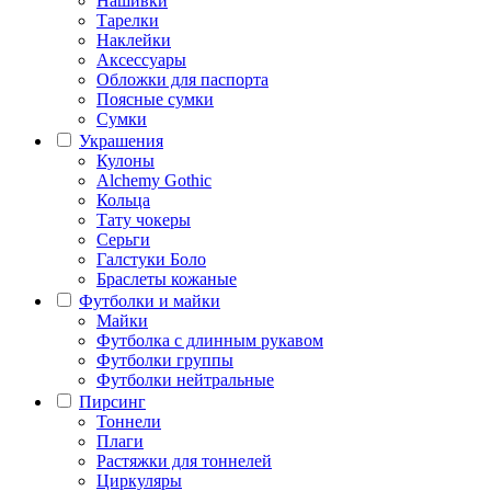
Нашивки
Тарелки
Наклейки
Аксессуары
Обложки для паспорта
Поясные сумки
Сумки
Украшения
Кулоны
Alchemy Gothic
Кольца
Тату чокеры
Серьги
Галстуки Боло
Браслеты кожаные
Футболки и майки
Майки
Футболка с длинным рукавом
Футболки группы
Футболки нейтральные
Пирсинг
Тоннели
Плаги
Растяжки для тоннелей
Циркуляры