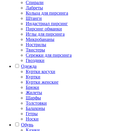
Спирали
Лабреты
Кольца для пирсинга
Штанги
Индастриал пирсинг
Пирсинг обманки
Иглы для пирсинга
Микробананы
Нострилы
Твистеры
Сережки для пирсинга
Гвоздики
Одежда
Куртки косухи
Куртки
Куртки женские
Брюки
Жилеты
Шарфы
Толстовки
Балахоны
Гетры
Носки
Обувь
Казаки