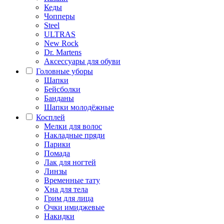
Кеды
Чопперы
Steel
ULTRAS
New Rock
Dr. Martens
Аксессуары для обуви
Головные уборы
Шапки
Бейсболки
Банданы
Шапки молодёжные
Косплей
Мелки для волос
Накладные пряди
Парики
Помада
Лак для ногтей
Линзы
Временные тату
Хна для тела
Грим для лица
Очки имиджевые
Накидки