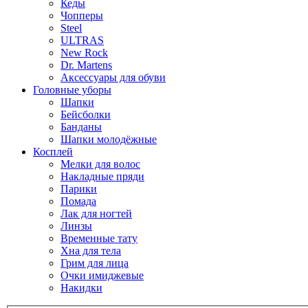
Кеды
Чопперы
Steel
ULTRAS
New Rock
Dr. Martens
Аксессуары для обуви
Головные уборы
Шапки
Бейсболки
Банданы
Шапки молодёжные
Косплей
Мелки для волос
Накладные пряди
Парики
Помада
Лак для ногтей
Линзы
Временные тату
Хна для тела
Грим для лица
Очки имиджевые
Накидки