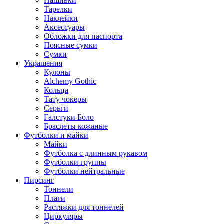
Нашивки
Тарелки
Наклейки
Аксессуары
Обложки для паспорта
Поясные сумки
Сумки
Украшения
Кулоны
Alchemy Gothic
Кольца
Тату чокеры
Серьги
Галстуки Боло
Браслеты кожаные
Футболки и майки
Майки
Футболка с длинным рукавом
Футболки группы
Футболки нейтральные
Пирсинг
Тоннели
Плаги
Растяжки для тоннелей
Циркуляры