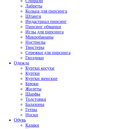
Спирали
Лабреты
Кольца для пирсинга
Штанги
Индастриал пирсинг
Пирсинг обманки
Иглы для пирсинга
Микробананы
Нострилы
Твистеры
Сережки для пирсинга
Гвоздики
Одежда
Куртки косухи
Куртки
Куртки женские
Брюки
Жилеты
Шарфы
Толстовки
Балахоны
Гетры
Носки
Обувь
Казаки