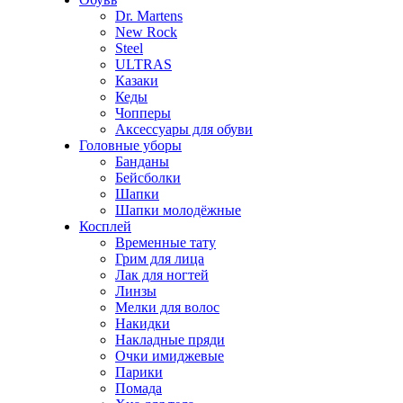
Dr. Martens
New Rock
Steel
ULTRAS
Казаки
Кеды
Чопперы
Аксессуары для обуви
Головные уборы
Банданы
Бейсболки
Шапки
Шапки молодёжные
Косплей
Временные тату
Грим для лица
Лак для ногтей
Линзы
Мелки для волос
Накидки
Накладные пряди
Очки имиджевые
Парики
Помада