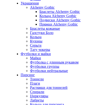
Украшения
Alchemy Gothic
Браслеты Alchemy Gothic
Кольца Alchemy Gothic
Подвески Alchemy Gothic
Пряжки Alchemy Gothic
Браслеты кожаные
Галстуки Боло
Кольца
Кулоны
Серьги
Тату чокеры
Футболки и майки
Майки
Футболка с длинным рукавом
Футболки группы
Футболки нейтральные
Пирсинг
Тоннели
Плаги
Растяжки для тоннелей
Спирали
Циркуляры
Лабреты
Кольца для пирсинга