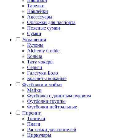
Нашивки
Тарелки
Наклейки
Аксессуары
Обложки для паспорта
Поясные сумки
Сумки
Украшения
Кулоны
Alchemy Gothic
Кольца
Тату чокеры
Серьги
Галстуки Боло
Браслеты кожаные
Футболки и майки
Майки
Футболка с длинным рукавом
Футболки группы
Футболки нейтральные
Пирсинг
Тоннели
Плаги
Растяжки для тоннелей
Циркуляры