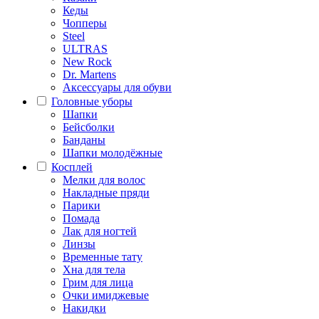
Кеды
Чопперы
Steel
ULTRAS
New Rock
Dr. Martens
Аксессуары для обуви
Головные уборы
Шапки
Бейсболки
Банданы
Шапки молодёжные
Косплей
Мелки для волос
Накладные пряди
Парики
Помада
Лак для ногтей
Линзы
Временные тату
Хна для тела
Грим для лица
Очки имиджевые
Накидки