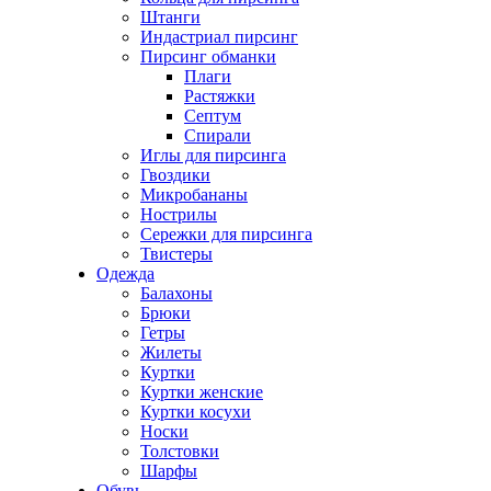
Штанги
Индастриал пирсинг
Пирсинг обманки
Плаги
Растяжки
Септум
Спирали
Иглы для пирсинга
Гвоздики
Микробананы
Нострилы
Сережки для пирсинга
Твистеры
Одежда
Балахоны
Брюки
Гетры
Жилеты
Куртки
Куртки женские
Куртки косухи
Носки
Толстовки
Шарфы
Обувь