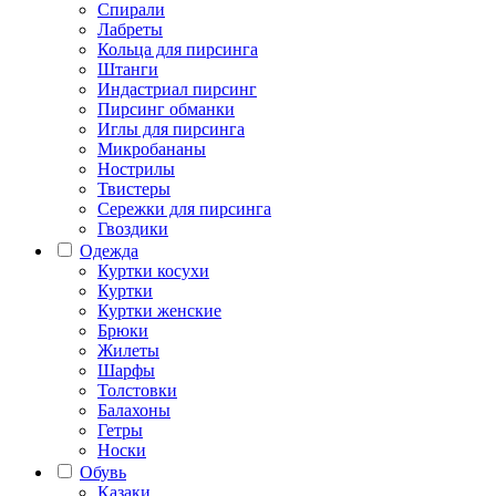
Спирали
Лабреты
Кольца для пирсинга
Штанги
Индастриал пирсинг
Пирсинг обманки
Иглы для пирсинга
Микробананы
Нострилы
Твистеры
Сережки для пирсинга
Гвоздики
Одежда
Куртки косухи
Куртки
Куртки женские
Брюки
Жилеты
Шарфы
Толстовки
Балахоны
Гетры
Носки
Обувь
Казаки