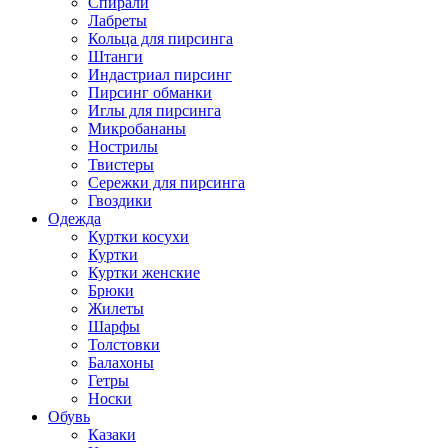
Спирали
Лабреты
Кольца для пирсинга
Штанги
Индастриал пирсинг
Пирсинг обманки
Иглы для пирсинга
Микробананы
Нострилы
Твистеры
Сережки для пирсинга
Гвоздики
Одежда
Куртки косухи
Куртки
Куртки женские
Брюки
Жилеты
Шарфы
Толстовки
Балахоны
Гетры
Носки
Обувь
Казаки