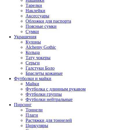
Нашивки
Тарелки
Наклейки
Аксессуары
Обложки для паспорта
Поясные сумки
Сумки
Украшения
Кулоны
Alchemy Gothic
Кольца
Тату чокеры
Серьги
Галстуки Боло
Браслеты кожаные
Футболки и майки
Майки
Футболка с длинным рукавом
Футболки группы
Футболки нейтральные
Пирсинг
Тоннели
Плаги
Растяжки для тоннелей
Циркуляры