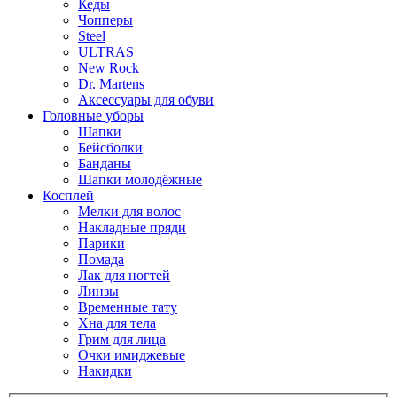
Кеды
Чопперы
Steel
ULTRAS
New Rock
Dr. Martens
Аксессуары для обуви
Головные уборы
Шапки
Бейсболки
Банданы
Шапки молодёжные
Косплей
Мелки для волос
Накладные пряди
Парики
Помада
Лак для ногтей
Линзы
Временные тату
Хна для тела
Грим для лица
Очки имиджевые
Накидки