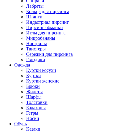
Спирали
Лабреты
Кольца для пирсинга
Штанги
Индастриал пирсинг
Пирсинг обманки
Иглы для пирсинга
Микробананы
Нострилы
Твистеры
Сережки для пирсинга
Гвоздики
Одежда
Куртки косухи
Куртки
Куртки женские
Брюки
Жилеты
Шарфы
Толстовки
Балахоны
Гетры
Носки
Обувь
Казаки