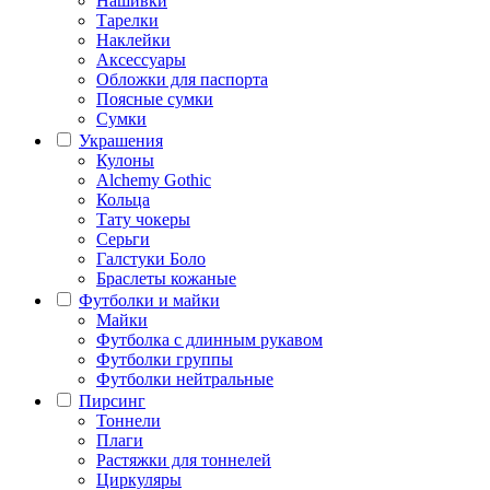
Нашивки
Тарелки
Наклейки
Аксессуары
Обложки для паспорта
Поясные сумки
Сумки
Украшения
Кулоны
Alchemy Gothic
Кольца
Тату чокеры
Серьги
Галстуки Боло
Браслеты кожаные
Футболки и майки
Майки
Футболка с длинным рукавом
Футболки группы
Футболки нейтральные
Пирсинг
Тоннели
Плаги
Растяжки для тоннелей
Циркуляры