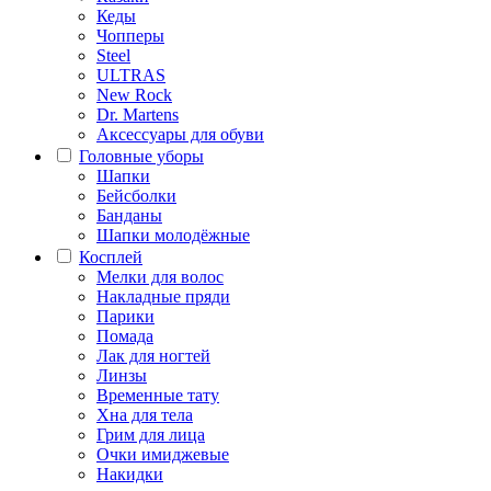
Кеды
Чопперы
Steel
ULTRAS
New Rock
Dr. Martens
Аксессуары для обуви
Головные уборы
Шапки
Бейсболки
Банданы
Шапки молодёжные
Косплей
Мелки для волос
Накладные пряди
Парики
Помада
Лак для ногтей
Линзы
Временные тату
Хна для тела
Грим для лица
Очки имиджевые
Накидки