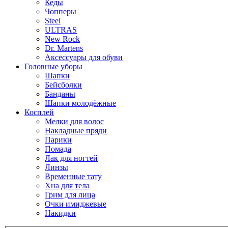
Кеды
Чопперы
Steel
ULTRAS
New Rock
Dr. Martens
Аксессуары для обуви
Головные уборы
Шапки
Бейсболки
Банданы
Шапки молодёжные
Косплей
Мелки для волос
Накладные пряди
Парики
Помада
Лак для ногтей
Линзы
Временные тату
Хна для тела
Грим для лица
Очки имиджевые
Накидки