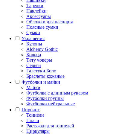
Нашивки
Тарелки
Наклейки
Аксессуары
Обложки для паспорта
Поясные сумки
Сумки
Украшения
Кулоны
Alchemy Gothic
Кольца
Тату чокеры
Серьги
Галстуки Боло
Браслеты кожаные
Футболки и майки
Майки
Футболка с длинным рукавом
Футболки группы
Футболки нейтральные
Пирсинг
Тоннели
Плаги
Растяжки для тоннелей
Циркуляры