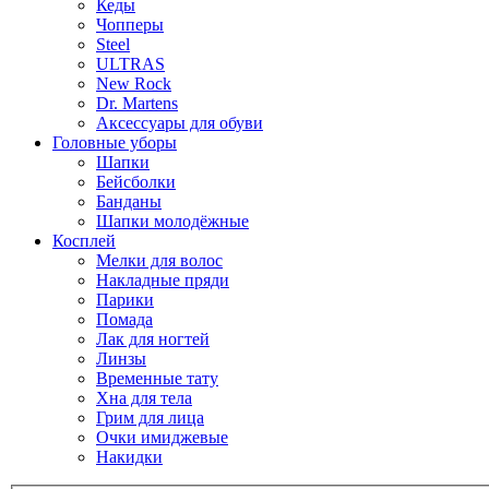
Кеды
Чопперы
Steel
ULTRAS
New Rock
Dr. Martens
Аксессуары для обуви
Головные уборы
Шапки
Бейсболки
Банданы
Шапки молодёжные
Косплей
Мелки для волос
Накладные пряди
Парики
Помада
Лак для ногтей
Линзы
Временные тату
Хна для тела
Грим для лица
Очки имиджевые
Накидки