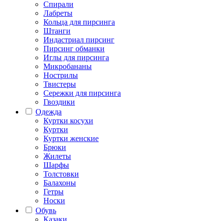
Спирали
Лабреты
Кольца для пирсинга
Штанги
Индастриал пирсинг
Пирсинг обманки
Иглы для пирсинга
Микробананы
Нострилы
Твистеры
Сережки для пирсинга
Гвоздики
Одежда
Куртки косухи
Куртки
Куртки женские
Брюки
Жилеты
Шарфы
Толстовки
Балахоны
Гетры
Носки
Обувь
Казаки