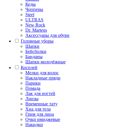
Кеды
Чопперы
Steel
ULTRAS
New Rock
Dr. Martens
Аксессуары для обуви
Головные уборы
Шапки
Бейсболки
Банданы
Шапки молодёжные
Косплей
Мелки для волос
Накладные пряди
Парики
Помада
Лак для ногтей
Линзы
Временные тату
Хна для тела
Грим для лица
Очки имиджевые
Накидки