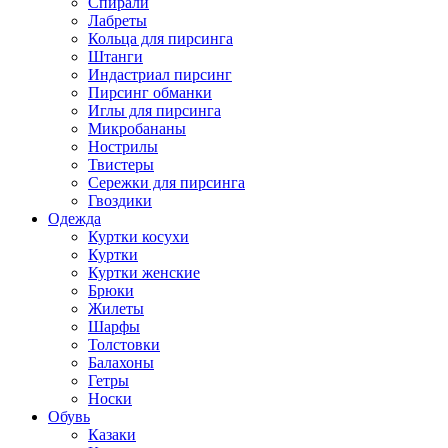
Спирали
Лабреты
Кольца для пирсинга
Штанги
Индастриал пирсинг
Пирсинг обманки
Иглы для пирсинга
Микробананы
Нострилы
Твистеры
Сережки для пирсинга
Гвоздики
Одежда
Куртки косухи
Куртки
Куртки женские
Брюки
Жилеты
Шарфы
Толстовки
Балахоны
Гетры
Носки
Обувь
Казаки