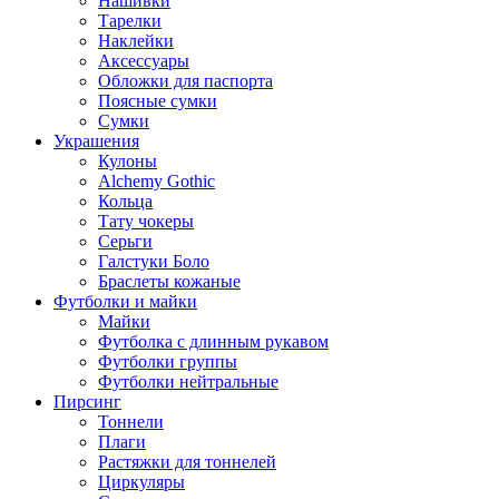
Нашивки
Тарелки
Наклейки
Аксессуары
Обложки для паспорта
Поясные сумки
Сумки
Украшения
Кулоны
Alchemy Gothic
Кольца
Тату чокеры
Серьги
Галстуки Боло
Браслеты кожаные
Футболки и майки
Майки
Футболка с длинным рукавом
Футболки группы
Футболки нейтральные
Пирсинг
Тоннели
Плаги
Растяжки для тоннелей
Циркуляры