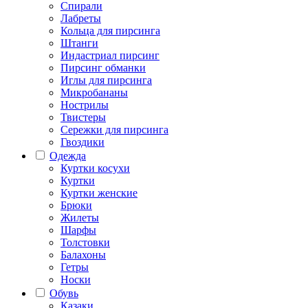
Спирали
Лабреты
Кольца для пирсинга
Штанги
Индастриал пирсинг
Пирсинг обманки
Иглы для пирсинга
Микробананы
Нострилы
Твистеры
Сережки для пирсинга
Гвоздики
Одежда
Куртки косухи
Куртки
Куртки женские
Брюки
Жилеты
Шарфы
Толстовки
Балахоны
Гетры
Носки
Обувь
Казаки