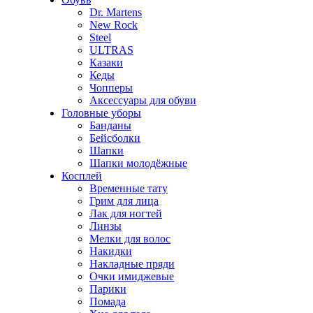
Dr. Martens
New Rock
Steel
ULTRAS
Казаки
Кеды
Чопперы
Аксессуары для обуви
Головные уборы
Банданы
Бейсболки
Шапки
Шапки молодёжные
Косплей
Временные тату
Грим для лица
Лак для ногтей
Линзы
Мелки для волос
Накидки
Накладные пряди
Очки имиджевые
Парики
Помада