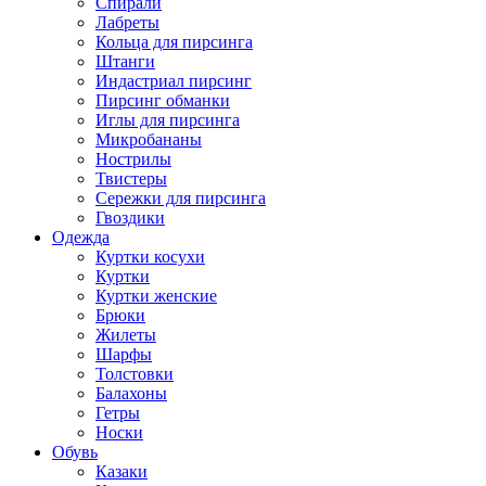
Спирали
Лабреты
Кольца для пирсинга
Штанги
Индастриал пирсинг
Пирсинг обманки
Иглы для пирсинга
Микробананы
Нострилы
Твистеры
Сережки для пирсинга
Гвоздики
Одежда
Куртки косухи
Куртки
Куртки женские
Брюки
Жилеты
Шарфы
Толстовки
Балахоны
Гетры
Носки
Обувь
Казаки