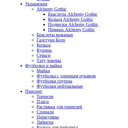
Украшения
Alchemy Gothic
Браслеты Alchemy Gothic
Кольца Alchemy Gothic
Подвески Alchemy Gothic
Пряжки Alchemy Gothic
Браслеты кожаные
Галстуки Боло
Кольца
Кулоны
Серьги
Тату чокеры
Футболки и майки
Майки
Футболка с длинным рукавом
Футболки группы
Футболки нейтральные
Пирсинг
Тоннели
Плаги
Растяжки для тоннелей
Спирали
Циркуляры
Лабреты
Кольца для пирсинга