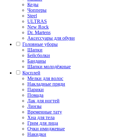
Кеды
Чопперы
Steel
ULTRAS
New Rock
Dr. Martens
Аксессуары для обуви
Головные уборы
Шапки
Бейсболки
Банданы
Шапки молодёжные
Косплей
Мелки для волос
Накладные пряди
Парики
Помада
Лак для ногтей
Линзы
Временные тату
Хна для тела
Грим для лица
Очки имиджевые
Накидки