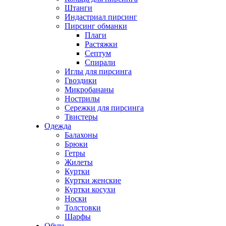
Штанги
Индастриал пирсинг
Пирсинг обманки
Плаги
Растяжки
Септум
Спирали
Иглы для пирсинга
Гвоздики
Микробананы
Нострилы
Сережки для пирсинга
Твистеры
Одежда
Балахоны
Брюки
Гетры
Жилеты
Куртки
Куртки женские
Куртки косухи
Носки
Толстовки
Шарфы
Обувь