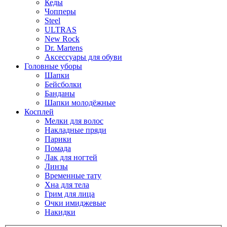
Кеды
Чопперы
Steel
ULTRAS
New Rock
Dr. Martens
Аксессуары для обуви
Головные уборы
Шапки
Бейсболки
Банданы
Шапки молодёжные
Косплей
Мелки для волос
Накладные пряди
Парики
Помада
Лак для ногтей
Линзы
Временные тату
Хна для тела
Грим для лица
Очки имиджевые
Накидки