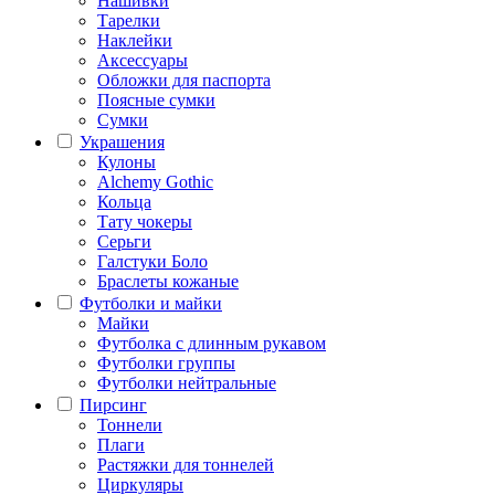
Нашивки
Тарелки
Наклейки
Аксессуары
Обложки для паспорта
Поясные сумки
Сумки
Украшения
Кулоны
Alchemy Gothic
Кольца
Тату чокеры
Серьги
Галстуки Боло
Браслеты кожаные
Футболки и майки
Майки
Футболка с длинным рукавом
Футболки группы
Футболки нейтральные
Пирсинг
Тоннели
Плаги
Растяжки для тоннелей
Циркуляры