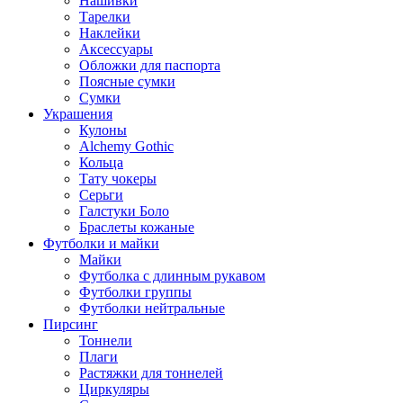
Нашивки
Тарелки
Наклейки
Аксессуары
Обложки для паспорта
Поясные сумки
Сумки
Украшения
Кулоны
Alchemy Gothic
Кольца
Тату чокеры
Серьги
Галстуки Боло
Браслеты кожаные
Футболки и майки
Майки
Футболка с длинным рукавом
Футболки группы
Футболки нейтральные
Пирсинг
Тоннели
Плаги
Растяжки для тоннелей
Циркуляры